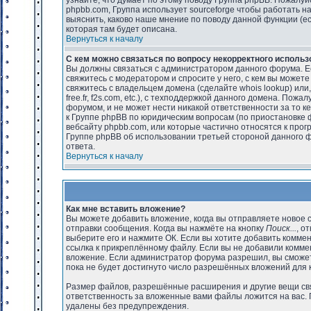
узнайте, что думает по этому поводу Группа phpBB. Пожалу
phpbb.com, Группа использует sourceforge чтобы работать 
выяснить, каково наше мнение по поводу данной функции (есл
которая там будет описана.
Вернуться к началу
С кем можно связаться по вопросу некорректного исполь
Вы должны связаться с администратором данного форума. Ес
свяжитесь с модератором и спросите у него, с кем вы можете
свяжитесь с владельцем домена (сделайте whois lookup) или
free.fr, f2s.com, etc.), с техподдержкой данного домена. Пож
форумом, и не может нести никакой ответственности за то 
к Группе phpBB по юридическим вопросам (по приостановке фо
вебсайту phpbb.com, или которые частично относятся к прог
Группе phpBB об использовании третьей стороной данного ф
ответа.
Вернуться к началу
Как мне вставить вложение?
Вы можете добавить вложение, когда вы отправляете новое
отправки сообщения. Когда вы нажмёте на кнопку
Поиск...
, о
выберите его и нажмите ОК. Если вы хотите добавить комме
ссылка к прикреплённому файлу. Если вы не добавили комме
вложение. Если администратор форума разрешил, вы сможете
пока не будет достигнуто число разрешённых вложений для 
Размер файлов, разрешённые расширения и другие вещи свя
ответственность за вложенные вами файлы ложится на вас. 
удалены без предупреждения.