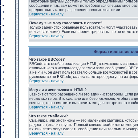
Некоторые форумы доступны только определённым пользоват
сообщения и т.д., вам может потребоваться специальное р
предоставить такое разрешение, свяжитесь с ними.
Вернуться к началу
Почему я не могу голосовать в опросе?
Только зарегистрированные пользователи могут участвовать
пользователями). Если вы зарегистрированы, но не можете го
Вернуться к началу
Форматирование соо
Что такое BBCode?
BBCode это особая реализация HTML, возможность использ
отключить его в каждом создаваемом вами сообщении). BBCode
а не < и >, он даёт пользователю больше возможностей в 
руководство по BBCode, ссылка на которое доступна из фор
Вернуться к началу
Могу ли я использовать HTML?
Зависит от того разрешено ли это администратором. Если ра
несколько тэгов. Это сделано для
безопасности
, чтобы зап
включён, то вы сможете выключить его для конкретного соо
Вернуться к началу
Что такое смайлики?
Смайлики, или эмотиконы — это маленькие картинки, которые
радость, :( значит грусть. Полный список смайликов можно 
их: они легко могут сделать сообщение нечитаемым, и моде
Вернуться к началу