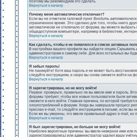
поэтому мы рекомендуем это сделать.
Вернуться к началу
Почему меня автоматически отключает?
Если вы не отметили галочкой пункт
Входить автоматическ
ограниченное время. Это сделано для того, чтобы никто друг
автоматически не отключало от форума, вы можете выбрать
общедоступном компьютере, например в библиотеке, интернет
Вернуться к началу
Как сделать, чтобы я не появлялся в списке активных по
В настройках вашего профиля вы найдете опцию
Скрывать 
администраторам и самому себе. Для всех остальных вы буд
Вернуться к началу
Я забыл пароль!
Не паникуйте! Хотя ваш пароль и не может быть восстановле
следуйте инструкциям, и скоро вы снова сможете войти на ф
Вернуться к началу
Я зарегистрирован, но не могу войти!
Первое: проверьте, правильно ли вы ввели имя и пароль. Вт
форумы требуют, чтобы все новые пользователи были актив
сможете в него войти. Главная причина, по которой требуе
злоупотреблений в форуме. Когда вы завершали процесс реги
прислан e-mail, то следуйте инструкциям в письме, если вы н
Если же вы уверены, что ввели правильный адрес e-mail, но
Вернуться к началу
Я был зарегистрирован, но больше не могу войти!
Наиболее вероятные причины: вы ввели неверное имя или па
зарегистрировались) или администратор удалил вашу учётную