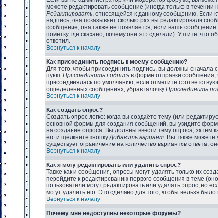
Если вы не администратор или модератор форума, вы может
можете редактировать сообщение (иногда только в течении 
Редактировать
, относящейся к данному сообщению. Если к
надпись, она показывает сколько раз вы редактировали сооб
сообщение, она также не появляется, если ваше сообщение
пометку, где сказано, почему они это сделали). Учтите, что 
ответил.
Вернуться к началу
Как присоединить подпись к моему сообщению?
Для того, чтобы присоединить подпись, вы должны сначала 
пункт
Присоединить подпись
в форме отправки сообщения, 
присоединялась по умолчанию, если отметите соответствую
определенных сообщениях, убрав галочку
Присоединить по
Вернуться к началу
Как создать опрос?
Создать опрос легко: когда вы создаёте тему (или редактируе
основной формы для создания сообщений, вы увидите фор
на создание опроса. Вы должны ввести тему опроса, затем к
его и щёлкните кнопку
Добавить вариант
. Вы также можете 
существует ограничение на количество вариантов ответа, о
Вернуться к началу
Как я могу редактировать или удалить опрос?
Также как и сообщения, опросы могут удалять только их со
перейдите к редактированию первого сообщения в теме (оно в
пользователи могут редактировать или удалять опрос, но ес
могут удалить его. Это сделано для того, чтобы нельзя было
Вернуться к началу
Почему мне недоступны некоторые форумы?