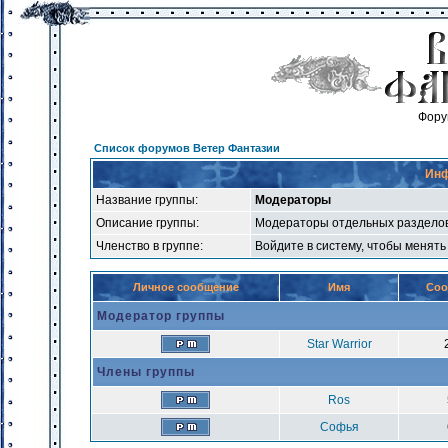
Фору
Список форумов Ветер Фантазии
Инф
Название группы:
Модераторы
Описание группы:
Модераторы отдельных раздело
Членство в группе:
Войдите в систему, чтобы менять
Личное сообщение
Имя
Соо
Модератор группы
Star Warrior
Члены группы
Ros
Софья