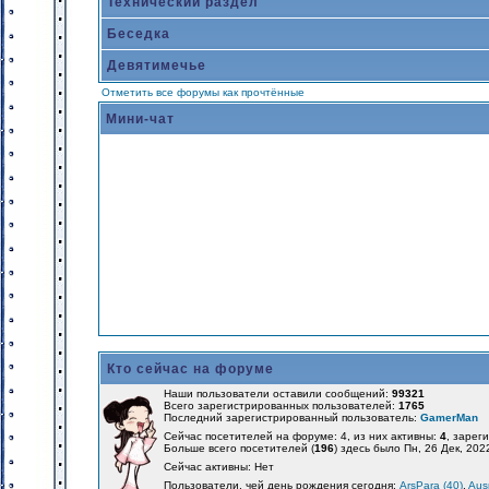
Технический раздел
Беседка
Девятимечье
Отметить все форумы как прочтённые
Мини-чат
Кто сейчас на форуме
Наши пользователи оставили сообщений:
99321
Всего зарегистрированных пользователей:
1765
Последний зарегистрированный пользователь:
GamerMan
Сейчас посетителей на форуме: 4, из них активны:
4
, зарег
Больше всего посетителей (
196
) здесь было Пн, 26 Дек, 202
Сейчас активны: Нет
Пользователи, чей день рождения сегодня:
ArsPara (40)
,
Aus