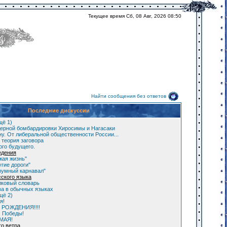
Текущее время Сб, 08 Авг, 2026 08:50
Найти сообщения без ответов
Последние дискуссии
щё 1)
ерной бомбардировки Хиросимы и Нагасаки
у. От либеральной общественности России...
 теория заговора
ого будущего.
едения
жая жизнь"
гие дороги"
зумный карнавал"
сского языка
лковый словарь
а в обычных языках
щё 2)
я!
 РОЖДЕНИЯ!!!!
м Победы!
 МАЯ!
го ветра