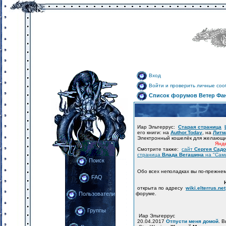
Вход
Войти и проверить личные со
Список форумов Ветер Фа
Иар Эльтеррус:
Старая страница
его книги: на
Author.Today
, на
Литм
Электронный кошелёк для желающ
Янде
Смотрите также:
сайт
Сергея Сад
страница
Влада Вегашина
на "Сам
Поиск
Обо всех неполадках вы по-прежне
FAQ
открыта по адресу
wiki.elterrus.net
форуме.
Пользователи
Группы
Иар Эльтеррус
20.04.2017
Отпусти меня домой
. 