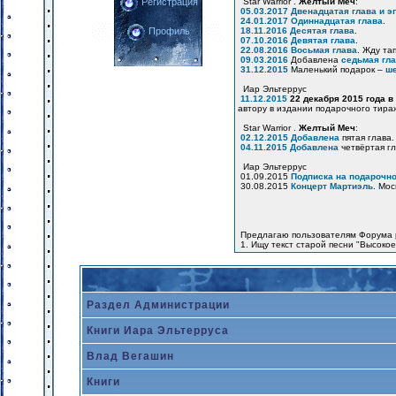
Star Warrior .
Желтый Меч
:
Регистрация
05.03.2017
Двенадцатая глава и э
24.01.2017
Одиннадцатая глава
.
18.11.2016
Десятая глава
.
Профиль
07.10.2016
Девятая глава
.
22.08.2016
Восьмая глава
. Жду та
09.03.2016
Добавлена
седьмая гл
31.12.2015
Маленький подарок –
ше
Иар Эльтеррус
11.12.2015
22 декабря 2015 года в
автору в издании подарочного тира
Star Warrior .
Желтый Меч
:
02.12.2015
Добавлена
пятая глава.
04.11.2015
Добавлена
четвёртая гл
Иар Эльтеррус
01.09.2015
Подписка на подарочно
30.08.2015
Концерт Мартиэль
. Мос
Предлагаю пользователям Форума 
1. Ищу текст старой песни "Высоко
Раздел Администрации
Книги Иара Эльтерруса
Влад Вегашин
Книги