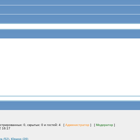
истрированных: 0, скрытых: 0 и гостей: 4 [
Администратор
] [
Модератор
]
2 16:17
ra (52)
,
Юриор (26)