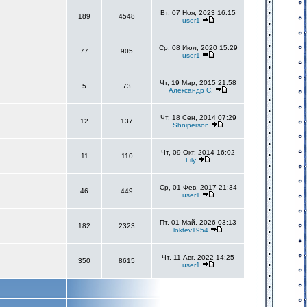
Вт, 07 Ноя, 2023 16:15
189
4548
user1
Ср, 08 Июл, 2020 15:29
77
905
user1
Чт, 19 Мар, 2015 21:58
5
73
Александр С.
Чт, 18 Сен, 2014 07:29
12
137
Shniperson
Чт, 09 Окт, 2014 16:02
11
110
Lily
Ср, 01 Фев, 2017 21:34
46
449
user1
Пт, 01 Май, 2026 03:13
182
2323
loktev1954
Чт, 11 Авг, 2022 14:25
350
8615
user1