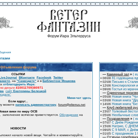
Форум Иара Эльтерруса
общения
нтазии
Объявления форума
ССЫЛКИ
—
Каминный зал
»
( е
LiveJournal
ВКонтакте
Facebook
Twitter
•
81 годовщина яд
06\08
аркете
, на
"Самиздате"
и в
Библиотеке Мошкова
•
Письмо к Сталин
02\08
их
отблагодарить Иара
:
•
Конспирология и
12\06
кс-деньги
410011709380971
•
Гостья из мрачн
09\06
ова
сайт
Екатерины Белецкой
—
Одиночные произв
издате"
•
Новая книга "Чу
05\08
Мини-чат здесь
•
Новая книга "Дру
03\08
Если вдруг...
•
Новая книга "Бе
14\06
му можете
написать администратору
.
forum
@
elterrus.net
—
Клуб любителей ру
•
Толковый бесто
Новая вики по миру ОСВ
23\07
, заполнение всячески приветствуется.
Обсуждение
на
•
Необычные слов
05\06
—
Поздравления
»
( е
•
С Днём Рождени
07\07
•
Натрио, С ДНЕМ
15\06
НОВОСТИ
•
С 9 МАЯ, с Днё
09\05
•
C праздником 1
01\05
Выложил начало новой вещи. Читайте и комментируйте.
—
Отзвуки серебряно