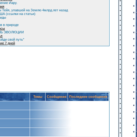
ение Иару.
ния
 Тейя, упавшей на Землю 4млрд.лет назад
А (ссылки на статьи)
оиды
в в природе
осы
НЬ ЭВОЛЮЦИИ
ья
ойди свой путь"
ие 7 дней
Темы
Сообщения
Последнее сообщение