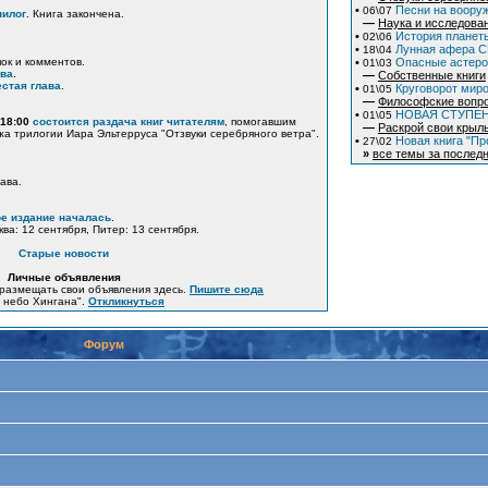
•
Песни на вооруж
06\07
пилог
. Книга закончена.
—
Наука и исследова
•
История планеты
02\06
•
Лунная афера СШ
18\04
пок и комментов.
•
Опасные астер
01\03
ава
.
—
Собственные книги
стая глава
.
•
Круговорот миро
01\05
—
Философские вопр
•
НОВАЯ СТУПЕ
01\05
 18:00
состоится раздача книг читателям
, помогавшим
—
Раскрой свои крыл
жа трилогии Иара Эльтерруса "Отзвуки серебряного ветра".
•
Новая книга "Пр
27\02
»
все темы за последн
ава.
е издание началась
.
ква: 12 сентября, Питер: 13 сентября.
Старые новости
Личные объявления
размещать свои объявления здесь.
Пишите сюда
е небо Хингана".
Откликнуться
Форум