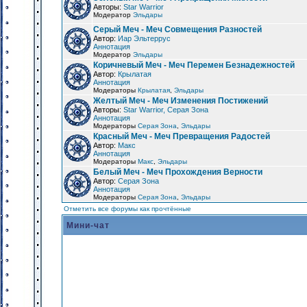
Авторы:
Star Warrior
Модератор
Эльдары
Серый Меч - Меч Совмещения Разностей
Автор:
Иар Эльтеррус
Аннотация
Модератор
Эльдары
Коричневый Меч - Меч Перемен Безнадежностей
Автор:
Крылатая
Аннотация
Модераторы
Крылатая
,
Эльдары
Желтый Меч - Меч Изменения Постижений
Авторы:
Star Warrior, Серая Зона
Аннотация
Модераторы
Серая Зона
,
Эльдары
Красный Меч - Меч Превращения Радостей
Автор:
Макс
Аннотация
Модераторы
Макс
,
Эльдары
Белый Меч - Меч Прохождения Верности
Автор:
Серая Зона
Аннотация
Модераторы
Серая Зона
,
Эльдары
Отметить все форумы как прочтённые
Мини-чат