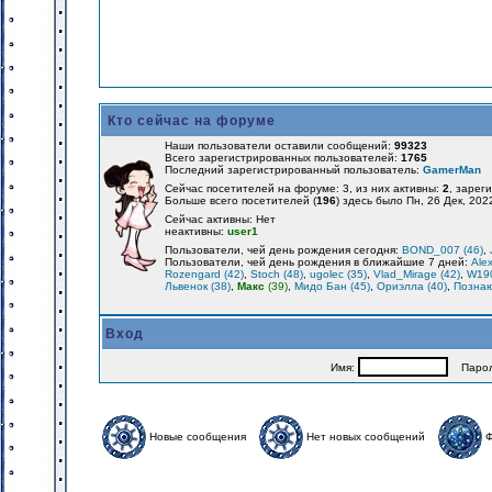
Кто сейчас на форуме
Наши пользователи оставили сообщений:
99323
Всего зарегистрированных пользователей:
1765
Последний зарегистрированный пользователь:
GamerMan
Сейчас посетителей на форуме: 3, из них активны:
2
, зарег
Больше всего посетителей (
196
) здесь было Пн, 26 Дек, 202
Сейчас активны: Нет
неактивны:
user1
Пользователи, чей день рождения сегодня:
BOND_007 (46)
,
Пользователи, чей день рождения в ближайшие 7 дней:
Alex
Rozengard (42)
,
Stoch (48)
,
ugolec (35)
,
Vlad_Mirage (42)
,
W190
Львенок (38)
,
Макс
(39)
,
Мидо Бан (45)
,
Ориэлла (40)
,
Познаю
Вход
Имя:
Парол
Новые сообщения
Нет новых сообщений
Ф