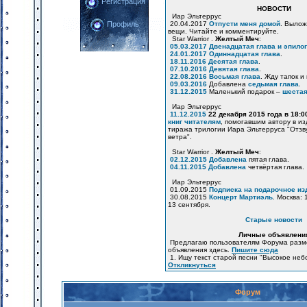
Регистрация
НОВОСТИ
Иар Эльтеррус
20.04.2017
Отпусти меня домой
. Вылож
Профиль
вещи. Читайте и комментируйте.
Star Warrior .
Желтый Меч
:
05.03.2017
Двенадцатая глава и эпилог
24.01.2017
Одиннадцатая глава
.
18.11.2016
Десятая глава
.
07.10.2016
Девятая глава
.
22.08.2016
Восьмая глава
. Жду тапок и
09.03.2016
Добавлена
седьмая глава
.
31.12.2015
Маленький подарок –
шестая
Иар Эльтеррус
11.12.2015
22 декабря 2015 года в 18:
книг читателям
, помогавшим автору в и
тиража трилогии Иара Эльтерруса "Отзв
ветра".
Star Warrior .
Желтый Меч
:
02.12.2015
Добавлена
пятая глава.
04.11.2015
Добавлена
четвёртая глава.
Иар Эльтеррус
01.09.2015
Подписка на подарочное из
30.08.2015
Концерт Мартиэль
. Москва: 
13 сентября.
Старые новости
Личные объявлени
Предлагаю пользователям Форума разм
объявления здесь.
Пишите сюда
1. Ищу текст старой песни "Высокое неб
Откликнуться
Форум