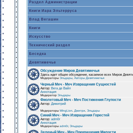
Раздел Администрации
Книги Иара Эльтерруса
Влад Вегашин
Книги
Искусство
Технический раздел
Беседка
Девятимечье
Обсуждение Миров Девятимечья
Здесь идет общее обсуждение, касаемое всех Миров Девяти
Модераторы
Эльдары
,
Авторы Девятимечья
Черный Меч - Меч Извращения Сущностей
Автор:
Вега де Вайл
Аннотация
Модератор
Эльдары
Фиолетовый Меч - Меч Постижения Глупости
Автор:
Димитрий
Модераторы
WingLion
,
Дмитри
,
Эльдары
Синий Меч - Меч Извращения Горестей
Автор:
adm0r
Аннотация
Модераторы
adm0r
,
Эльдары
Зеленый Меч - Меч Прекращения Милости