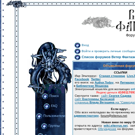
Фору
Вход
Войти и проверить личные сообщен
Список форумов Ветер Фантаз
Объявления фору
ССЫЛКИ
Иар Эльтеррус:
Старая страница
LiveJ
Facebook
Twitter
его книги: на
Author.Today
, на
Литмарке
в
Библиотеке Мошкова
Электронный кошелёк для желающих
от
Яндекс-деньги
410011709
Смотрите также:
сайт
Сергея Садова
Поиск
сайт
Екатерины Белецкой
страница
Влада Вегашина
на "Самизда
FAQ
Если вдруг...
Обо всех неполадках вы по-прежнему м
администратору
.
forum
@
elterrus.net
Пользователи
Новая вики по миру 
открыта по адресу
wiki.elterrus.net
, за
Группы
приветствуется.
Обсуждение
на форуме.