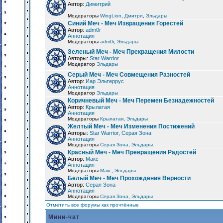
Автор:
Димитрий
Модераторы
WingLion
,
Дмитри
,
Эльдары
Синий Меч - Меч Извращения Горестей
Автор:
adm0r
Аннотация
Модераторы
adm0r
,
Эльдары
Зеленый Меч - Меч Прекращения Милости
Авторы:
Star Warrior
Модератор
Эльдары
Серый Меч - Меч Совмещения Разностей
Автор:
Иар Эльтеррус
Аннотация
Модератор
Эльдары
Коричневый Меч - Меч Перемен Безнадежностей
Автор:
Крылатая
Аннотация
Модераторы
Крылатая
,
Эльдары
Желтый Меч - Меч Изменения Постижений
Авторы:
Star Warrior, Серая Зона
Аннотация
Модераторы
Серая Зона
,
Эльдары
Красный Меч - Меч Превращения Радостей
Автор:
Макс
Аннотация
Модераторы
Макс
,
Эльдары
Белый Меч - Меч Прохождения Верности
Автор:
Серая Зона
Аннотация
Модераторы
Серая Зона
,
Эльдары
Отметить все форумы как прочтённые
Мини-чат