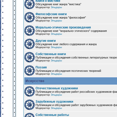
Книги о мистике
Обсуждение книг жанра "мистика"
Модератор
Эльдары
Философские книги
Обсуждение книг жанра "философия"
Модератор
Эльдары
Морально-этические произведения
Обсуждение книг "морально-этического" содержания
Модератор
Эльдары
Другие книги
Обсуждение книг любого содержания и жанра
Модератор
Эльдары
Собственные книги
Публикации и обсуждения собственных литературных твор
Модератор
Эльдары
Поэзия
Публикации и обсуждения поэтических творений
Модератор
Эльдары
Искусство
Отечественные художники
Публикации и обсуждение работ российских художников-фа
Модератор
Эльдары
Зарубежные художники
Публикации и обсуждение работ зарубежных художников-ф
Модератор
Эльдары
Собственные работы