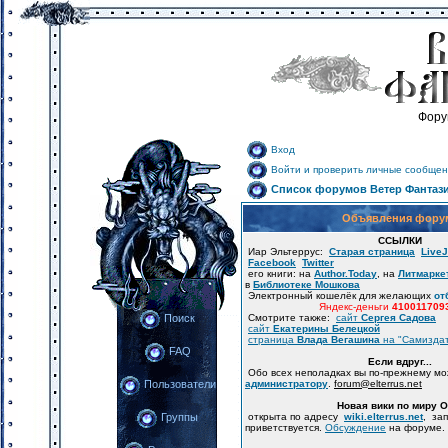
Фору
Вход
Войти и проверить личные сообщен
Список форумов Ветер Фантаз
Объявления фору
ССЫЛКИ
Иар Эльтеррус:
Старая страница
LiveJ
Facebook
Twitter
его книги: на
Author.Today
, на
Литмарке
в
Библиотеке Мошкова
Электронный кошелёк для желающих
от
Яндекс-деньги
410011709
Смотрите также:
сайт
Сергея Садова
Поиск
сайт
Екатерины Белецкой
страница
Влада Вегашина
на "Самизда
FAQ
Если вдруг...
Обо всех неполадках вы по-прежнему м
администратору
.
forum
@
elterrus.net
Пользователи
Новая вики по миру 
открыта по адресу
wiki.elterrus.net
, за
Группы
приветствуется.
Обсуждение
на форуме.