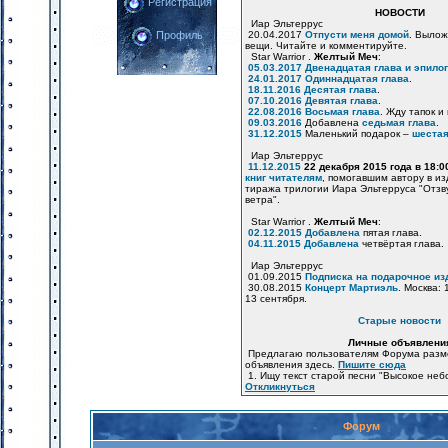
Регистрация
НОВОСТИ
Иар Эльтеррус
20.04.2017
Отпусти меня домой
. Вылож
Профиль
вещи. Читайте и комментируйте.
Star Warrior .
Желтый Меч
:
05.03.2017
Двенадцатая глава и эпилог
24.01.2017
Одиннадцатая глава
.
18.11.2016
Десятая глава
.
07.10.2016
Девятая глава
.
22.08.2016
Восьмая глава
. Жду тапок и
09.03.2016
Добавлена
седьмая глава
.
31.12.2015
Маленький подарок –
шестая
Иар Эльтеррус
11.12.2015
22 декабря 2015 года в 18:
книг читателям
, помогавшим автору в и
тиража трилогии Иара Эльтерруса "Отзв
ветра".
Star Warrior .
Желтый Меч
:
02.12.2015
Добавлена
пятая глава.
04.11.2015
Добавлена
четвёртая глава.
Иар Эльтеррус
01.09.2015
Подписка на подарочное из
30.08.2015
Концерт Мартиэль
. Москва: 
13 сентября.
Старые новости
Личные объявлени
Предлагаю пользователям Форума разм
объявления здесь.
Пишите сюда
1. Ищу текст старой песни "Высокое неб
Откликнуться
Форум