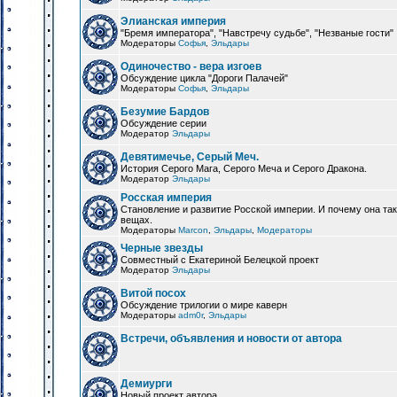
Элианская империя
"Бремя императора", "Навстречу судьбе", "Незваные гости"
Модераторы
Софья
,
Эльдары
Одиночество - вера изгоев
Обсуждение цикла "Дороги Палачей"
Модераторы
Софья
,
Эльдары
Безумие Бардов
Обсуждение серии
Модератор
Эльдары
Девятимечье, Серый Меч.
История Серого Мага, Серого Меча и Серого Дракона.
Модератор
Эльдары
Росская империя
Становление и развитие Росской империи. И почему она та
вещах.
Модераторы
Marcon
,
Эльдары
,
Модераторы
Черные звезды
Совместный с Екатериной Белецкой проект
Модератор
Эльдары
Витой посох
Обсуждение трилогии о мире каверн
Модераторы
adm0r
,
Эльдары
Встречи, объявления и новости от автора
Демиурги
Новый проект автора