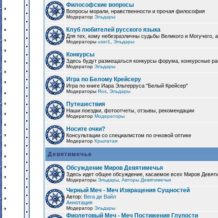
Философские вопросы
Вопросы морали, нравственности и прочая философия
Модератор
Эльдары
Клуб любителей русского языка
Для тех, кому небезразличны судьбы Великого и Могучего, а
Модераторы
user1
,
Эльдары
Конкурсы
Здесь будут размещаться конкурсы форума, конкурсные ра
Модератор
Эльдары
Игра по Белому Крейсеру
Игра по книге Иара Эльтерруса "Белый Крейсер"
Модераторы
Ros
,
Эльдары
Путешествия
Наши поездки, фотоотчеты, отзывы, рекомендации
Модератор
Модераторы
Носите очки?
Консультации со специалистом по очковой оптике
Модератор
Крылатая
Девятимечье
Обсуждение Миров Девятимечья
Здесь идет общее обсуждение, касаемое всех Миров Девяти
Модераторы
Эльдары
,
Авторы Девятимечья
Черный Меч - Меч Извращения Сущностей
Автор:
Вега де Вайл
Аннотация
Модератор
Эльдары
Фиолетовый Меч - Меч Постижения Глупости