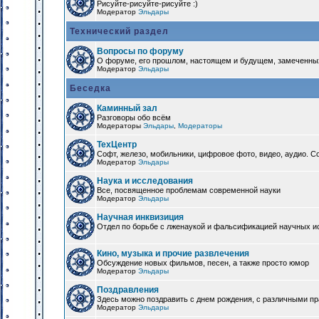
Рисуйте-рисуйте-рисуйте :)
Модератор
Эльдары
Технический раздел
Вопросы по форуму
О форуме, его прошлом, настоящем и будущем, замеченны
Модератор
Эльдары
Беседка
Каминный зал
Разговоры обо всём
Модераторы
Эльдары
,
Модераторы
ТехЦентр
Софт, железо, мобильники, цифровое фото, видео, аудио. 
Модератор
Эльдары
Наука и исследования
Все, посвященное проблемам современной науки
Модератор
Эльдары
Научная инквизиция
Отдел по борьбе с лженаукой и фальсификацией научных и
Кино, музыка и прочие развлечения
Обсуждение новых фильмов, песен, а также просто юмор
Модератор
Эльдары
Поздравления
Здесь можно поздравить с днем рождения, с различными п
Модератор
Эльдары