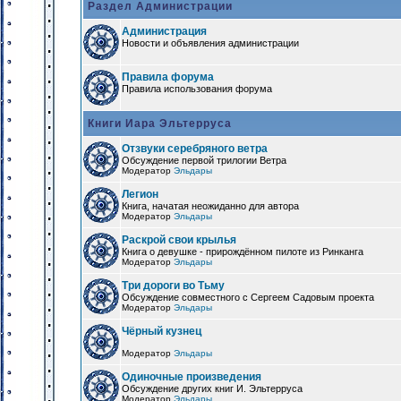
Раздел Администрации
Администрация
Новости и объявления администрации
Правила форума
Правила использования форума
Книги Иара Эльтерруса
Отзвуки серебряного ветра
Обсуждение первой трилогии Ветра
Модератор
Эльдары
Легион
Книга, начатая неожиданно для автора
Модератор
Эльдары
Раскрой свои крылья
Книга о девушке - прирождённом пилоте из Ринканга
Модератор
Эльдары
Три дороги во Тьму
Обсуждение совместного с Сергеем Садовым проекта
Модератор
Эльдары
Чёрный кузнец
Модератор
Эльдары
Одиночные произведения
Обсуждение других книг И. Эльтерруса
Модератор
Эльдары