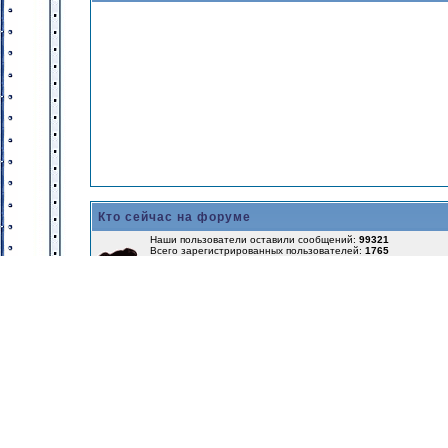
Кто сейчас на форуме
Наши пользователи оставили сообщений:
99321
Всего зарегистрированных пользователей:
1765
Последний зарегистрированный пользователь:
GamerMan
Сейчас посетителей на форуме: 2, из них активны:
2
, зарег
Больше всего посетителей (
196
) здесь было Пн, 26 Дек, 202
Сейчас активны: Нет
Пользователи, чей день рождения сегодня:
Nala (32)
,
ogonnic
Пользователи, чей день рождения в ближайшие 7 дней:
Alex
jultchik.ru (38)
,
kifidog (35)
,
Lita (39)
,
Rozengard (42)
,
Stoch (48)
ап'Ал (36)
,
Львенок (38)
,
Мидо Бан (45)
,
Познающая (41)
,
Соня
Вход
Имя:
Парол