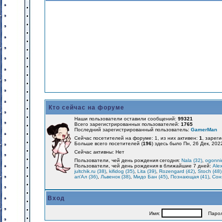
Кто сейчас на форуме
Наши пользователи оставили сообщений:
99321
Всего зарегистрированных пользователей:
1765
Последний зарегистрированный пользователь:
GamerMan
Сейчас посетителей на форуме: 1, из них активен:
1
, зарег
Больше всего посетителей (
196
) здесь было Пн, 26 Дек, 202
Сейчас активны: Нет
Пользователи, чей день рождения сегодня:
Nala (32)
,
ogonnic
Пользователи, чей день рождения в ближайшие 7 дней:
Alex
jultchik.ru (38)
,
kifidog (35)
,
Lita (39)
,
Rozengard (42)
,
Stoch (48)
ап'Ал (36)
,
Львенок (38)
,
Мидо Бан (45)
,
Познающая (41)
,
Соня
Вход
Имя:
Парол