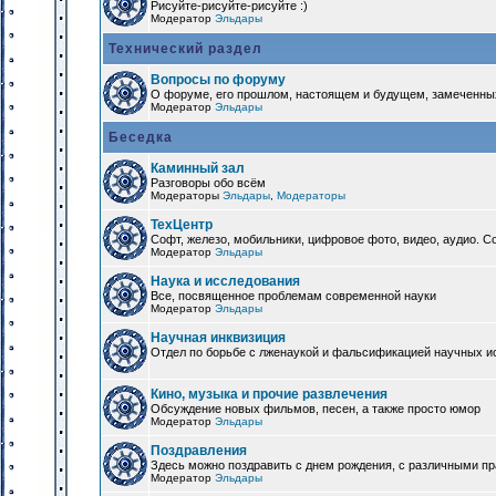
Рисуйте-рисуйте-рисуйте :)
Модератор
Эльдары
Технический раздел
Вопросы по форуму
О форуме, его прошлом, настоящем и будущем, замеченны
Модератор
Эльдары
Беседка
Каминный зал
Разговоры обо всём
Модераторы
Эльдары
,
Модераторы
ТехЦентр
Софт, железо, мобильники, цифровое фото, видео, аудио. 
Модератор
Эльдары
Наука и исследования
Все, посвященное проблемам современной науки
Модератор
Эльдары
Научная инквизиция
Отдел по борьбе с лженаукой и фальсификацией научных и
Кино, музыка и прочие развлечения
Обсуждение новых фильмов, песен, а также просто юмор
Модератор
Эльдары
Поздравления
Здесь можно поздравить с днем рождения, с различными п
Модератор
Эльдары