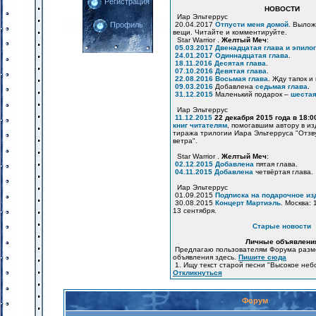
Регистрация
НОВОСТИ
Иар Эльтеррус
20.04.2017
Отпусти меня домой
. Вылож
Профиль
вещи. Читайте и комментируйте.
Star Warrior .
Желтый Меч
:
05.03.2017
Двенадцатая глава и эпилог
24.01.2017
Одиннадцатая глава
.
18.11.2016
Десятая глава
.
07.10.2016
Девятая глава
.
22.08.2016
Восьмая глава
. Жду тапок и
09.03.2016
Добавлена
седьмая глава
.
31.12.2015
Маленький подарок –
шестая
Иар Эльтеррус
11.12.2015
22 декабря 2015 года в 18:
книг читателям
, помогавшим автору в и
тиража трилогии Иара Эльтерруса "Отзв
ветра".
Star Warrior .
Желтый Меч
:
02.12.2015
Добавлена
пятая глава.
04.11.2015
Добавлена
четвёртая глава.
Иар Эльтеррус
01.09.2015
Подписка на подарочное из
30.08.2015
Концерт Мартиэль
. Москва: 
13 сентября.
Старые новости
Личные объявлени
Предлагаю пользователям Форума разм
объявления здесь.
Пишите сюда
1. Ищу текст старой песни "Высокое неб
Откликнуться
Форум