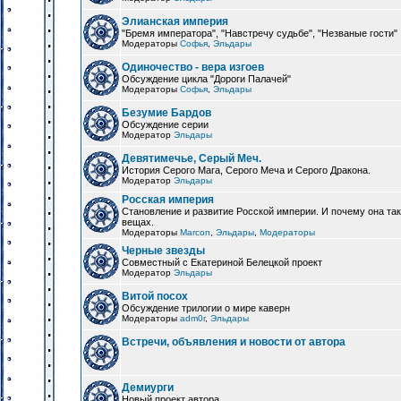
Элианская империя
"Бремя императора", "Навстречу судьбе", "Незваные гости"
Модераторы
Софья
,
Эльдары
Одиночество - вера изгоев
Обсуждение цикла "Дороги Палачей"
Модераторы
Софья
,
Эльдары
Безумие Бардов
Обсуждение серии
Модератор
Эльдары
Девятимечье, Серый Меч.
История Серого Мага, Серого Меча и Серого Дракона.
Модератор
Эльдары
Росская империя
Становление и развитие Росской империи. И почему она та
вещах.
Модераторы
Marcon
,
Эльдары
,
Модераторы
Черные звезды
Совместный с Екатериной Белецкой проект
Модератор
Эльдары
Витой посох
Обсуждение трилогии о мире каверн
Модераторы
adm0r
,
Эльдары
Встречи, объявления и новости от автора
Демиурги
Новый проект автора