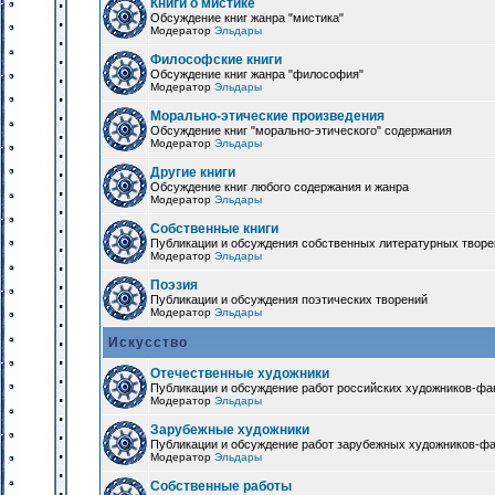
Книги о мистике
Обсуждение книг жанра "мистика"
Модератор
Эльдары
Философские книги
Обсуждение книг жанра "философия"
Модератор
Эльдары
Морально-этические произведения
Обсуждение книг "морально-этического" содержания
Модератор
Эльдары
Другие книги
Обсуждение книг любого содержания и жанра
Модератор
Эльдары
Собственные книги
Публикации и обсуждения собственных литературных твор
Модератор
Эльдары
Поэзия
Публикации и обсуждения поэтических творений
Модератор
Эльдары
Искусство
Отечественные художники
Публикации и обсуждение работ российских художников-фа
Модератор
Эльдары
Зарубежные художники
Публикации и обсуждение работ зарубежных художников-ф
Модератор
Эльдары
Собственные работы