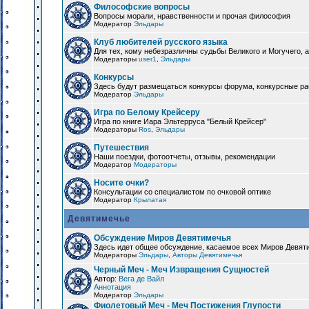
Философские вопросы
Вопросы морали, нравственности и прочая философия
Модератор
Эльдары
Клуб любителей русского языка
Для тех, кому небезразличны судьбы Великого и Могучего, а
Модераторы
user1
,
Эльдары
Конкурсы
Здесь будут размещаться конкурсы форума, конкурсные ра
Модератор
Эльдары
Игра по Белому Крейсеру
Игра по книге Иара Эльтерруса "Белый Крейсер"
Модераторы
Ros
,
Эльдары
Путешествия
Наши поездки, фотоотчеты, отзывы, рекомендации
Модератор
Модераторы
Носите очки?
Консультации со специалистом по очковой оптике
Модератор
Крылатая
Девятимечье
Обсуждение Миров Девятимечья
Здесь идет общее обсуждение, касаемое всех Миров Девяти
Модераторы
Эльдары
,
Авторы Девятимечья
Черный Меч - Меч Извращения Сущностей
Автор:
Вега де Вайл
Аннотация
Модератор
Эльдары
Фиолетовый Меч - Меч Постижения Глупости