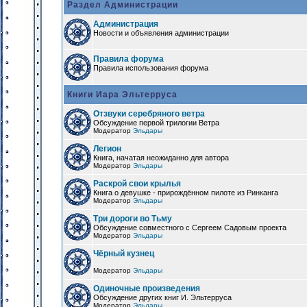
Раздел Администрации
Администрация
Новости и объявления администрации
Правила форума
Правила использования форума
Книги Иара Эльтерруса
Отзвуки серебряного ветра
Обсуждение первой трилогии Ветра
Модератор
Эльдары
Легион
Книга, начатая неожиданно для автора
Модератор
Эльдары
Раскрой свои крылья
Книга о девушке - прирождённом пилоте из Ринканга
Модератор
Эльдары
Три дороги во Тьму
Обсуждение совместного с Сергеем Садовым проекта
Модератор
Эльдары
Чёрный кузнец
Модератор
Эльдары
Одиночные произведения
Обсуждение других книг И. Эльтерруса
Модератор
Эльдары