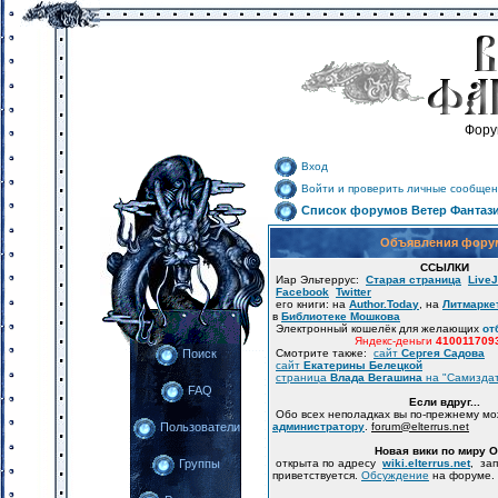
Фору
Вход
Войти и проверить личные сообщен
Список форумов Ветер Фантаз
Объявления фору
ССЫЛКИ
Иар Эльтеррус:
Старая страница
LiveJ
Facebook
Twitter
его книги: на
Author.Today
, на
Литмарке
в
Библиотеке Мошкова
Электронный кошелёк для желающих
от
Яндекс-деньги
410011709
Смотрите также:
сайт
Сергея Садова
Поиск
сайт
Екатерины Белецкой
страница
Влада Вегашина
на "Самизда
FAQ
Если вдруг...
Обо всех неполадках вы по-прежнему м
администратору
.
forum
@
elterrus.net
Пользователи
Новая вики по миру 
открыта по адресу
wiki.elterrus.net
, за
Группы
приветствуется.
Обсуждение
на форуме.