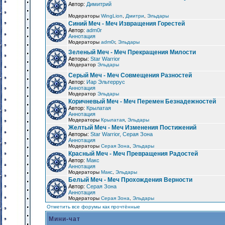
Автор:
Димитрий
Модераторы
WingLion
,
Дмитри
,
Эльдары
Синий Меч - Меч Извращения Горестей
Автор:
adm0r
Аннотация
Модераторы
adm0r
,
Эльдары
Зеленый Меч - Меч Прекращения Милости
Авторы:
Star Warrior
Модератор
Эльдары
Серый Меч - Меч Совмещения Разностей
Автор:
Иар Эльтеррус
Аннотация
Модератор
Эльдары
Коричневый Меч - Меч Перемен Безнадежностей
Автор:
Крылатая
Аннотация
Модераторы
Крылатая
,
Эльдары
Желтый Меч - Меч Изменения Постижений
Авторы:
Star Warrior, Серая Зона
Аннотация
Модераторы
Серая Зона
,
Эльдары
Красный Меч - Меч Превращения Радостей
Автор:
Макс
Аннотация
Модераторы
Макс
,
Эльдары
Белый Меч - Меч Прохождения Верности
Автор:
Серая Зона
Аннотация
Модераторы
Серая Зона
,
Эльдары
Отметить все форумы как прочтённые
Мини-чат