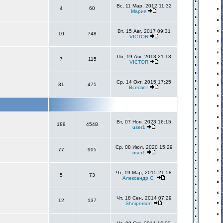
Вс, 11 Мар, 2012 11:32
4
60
Мария
Вт, 15 Авг, 2017 09:31
10
748
VICTOR
Пн, 19 Авг, 2013 21:13
7
115
VICTOR
Ср, 14 Окт, 2015 17:25
31
475
Всесвет
Вт, 07 Ноя, 2023 16:15
189
4548
user1
Ср, 08 Июл, 2020 15:29
77
905
user1
Чт, 19 Мар, 2015 21:58
5
73
Александр С.
Чт, 18 Сен, 2014 07:29
12
137
Shniperson