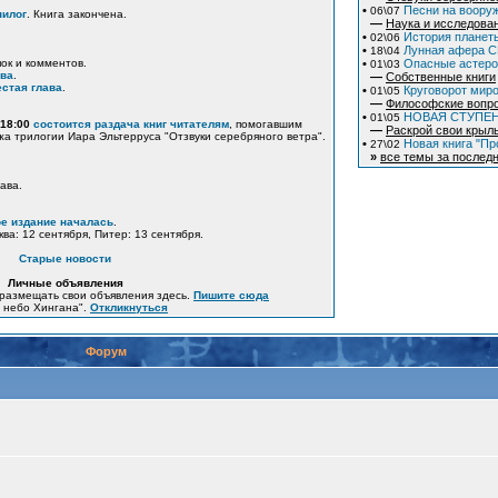
•
Песни на вооруж
06\07
пилог
. Книга закончена.
—
Наука и исследова
•
История планеты
02\06
•
Лунная афера СШ
18\04
пок и комментов.
•
Опасные астер
01\03
ава
.
—
Собственные книги
стая глава
.
•
Круговорот миро
01\05
—
Философские вопр
•
НОВАЯ СТУПЕ
01\05
 18:00
состоится раздача книг читателям
, помогавшим
—
Раскрой свои крыл
жа трилогии Иара Эльтерруса "Отзвуки серебряного ветра".
•
Новая книга "Пр
27\02
»
все темы за последн
ава.
е издание началась
.
ква: 12 сентября, Питер: 13 сентября.
Старые новости
Личные объявления
размещать свои объявления здесь.
Пишите сюда
е небо Хингана".
Откликнуться
Форум