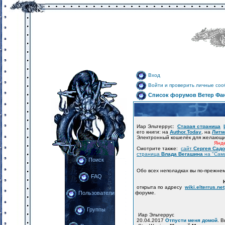
Вход
Войти и проверить личные со
Список форумов Ветер Фа
Иар Эльтеррус:
Старая страница
его книги: на
Author.Today
, на
Литм
Электронный кошелёк для желающ
Янде
Смотрите также:
сайт
Сергея Сад
страница
Влада Вегашина
на "Сам
Поиск
Обо всех неполадках вы по-прежне
FAQ
открыта по адресу
wiki.elterrus.net
форуме.
Пользователи
Группы
Иар Эльтеррус
20.04.2017
Отпусти меня домой
. 