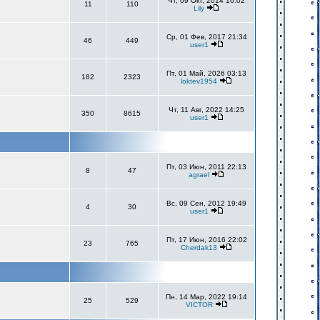
Чт, 09 Окт, 2014 16:02
11
110
Lily
Ср, 01 Фев, 2017 21:34
46
449
user1
Пт, 01 Май, 2026 03:13
182
2323
loktev1954
Чт, 11 Авг, 2022 14:25
350
8615
user1
Пт, 03 Июн, 2011 22:13
8
47
agrael
Вс, 09 Сен, 2012 19:49
4
30
user1
Пт, 17 Июн, 2016 22:02
23
765
Cherdak13
Пн, 14 Мар, 2022 19:14
25
529
VICTOR