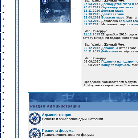
Star Warrior .
Желтый Меч
:
Регистрация
05.03.2017
Двенадцатая глава и э
24.01.2017
Одиннадцатая глава
.
18.11.2016
Десятая глава
.
Профиль
07.10.2016
Девятая глава
.
22.08.2016
Восьмая глава
. Жду та
09.03.2016
Добавлена
седьмая гл
31.12.2015
Маленький подарок –
ше
Иар Эльтеррус
11.12.2015
22 декабря 2015 года в
автору в издании подарочного тира
Star Warrior .
Желтый Меч
:
02.12.2015
Добавлена
пятая глава.
04.11.2015
Добавлена
четвёртая гл
Иар Эльтеррус
01.09.2015
Подписка на подарочно
30.08.2015
Концерт Мартиэль
. Мос
Предлагаю пользователям Форума 
1. Ищу текст старой песни "Высоко
Раздел Администрации
Администрация
Новости и объявления администрации
Правила форума
Правила использования форума