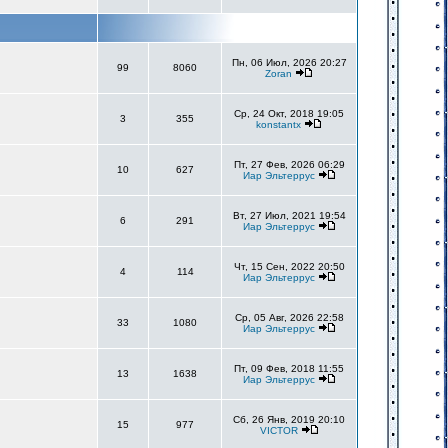
Пн, 06 Июл, 2026 20:27
99
8060
Zoran
Ср, 24 Окт, 2018 19:05
3
355
konstantx
Пт, 27 Фев, 2026 06:29
10
627
Иар Эльтеррус
Вт, 27 Июл, 2021 19:54
6
291
Иар Эльтеррус
Чт, 15 Сен, 2022 20:50
4
114
Иар Эльтеррус
Ср, 05 Авг, 2026 22:58
33
1080
Иар Эльтеррус
Пт, 09 Фев, 2018 11:55
13
1638
Иар Эльтеррус
Сб, 26 Янв, 2019 20:10
15
977
VICTOR