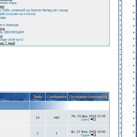
ение Иару.
ния
 Тейя, упавшей на Землю 4млрд.лет назад
А (ссылки на статьи)
оиды
в в природе
осы
НЬ ЭВОЛЮЦИИ
ья
ойди свой путь"
ие 7 дней
Темы
Сообщения
Последнее сообщение
Пн, 15 Дек, 2014 21:33
13
494
user1
Вс, 27 Фев, 2005 19:30
1
1
Судья