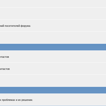
ений посетителей форума
нтастов
антастов
х проблемах и их решении.