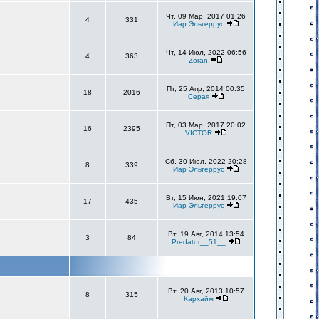
Чт, 09 Мар, 2017 01:26
4
331
Иар Эльтеррус
Чт, 14 Июл, 2022 06:56
4
363
Zoran
Пт, 25 Апр, 2014 00:35
18
2016
Серая
Пт, 03 Мар, 2017 20:02
16
2395
VICTOR
Сб, 30 Июл, 2022 20:28
8
339
Иар Эльтеррус
Вт, 15 Июн, 2021 19:07
17
435
Иар Эльтеррус
Вт, 19 Авг, 2014 13:54
3
84
Predator__51__
Вт, 20 Авг, 2013 10:57
8
315
Кархайм