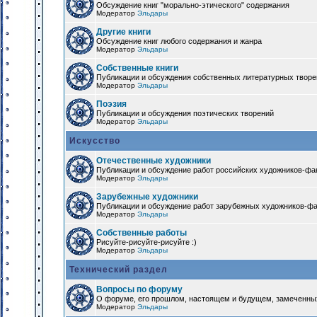
Обсуждение книг "морально-этического" содержания
Модератор
Эльдары
Другие книги
Обсуждение книг любого содержания и жанра
Модератор
Эльдары
Собственные книги
Публикации и обсуждения собственных литературных твор
Модератор
Эльдары
Поэзия
Публикации и обсуждения поэтических творений
Модератор
Эльдары
Искусство
Отечественные художники
Публикации и обсуждение работ российских художников-фа
Модератор
Эльдары
Зарубежные художники
Публикации и обсуждение работ зарубежных художников-ф
Модератор
Эльдары
Собственные работы
Рисуйте-рисуйте-рисуйте :)
Модератор
Эльдары
Технический раздел
Вопросы по форуму
О форуме, его прошлом, настоящем и будущем, замеченны
Модератор
Эльдары