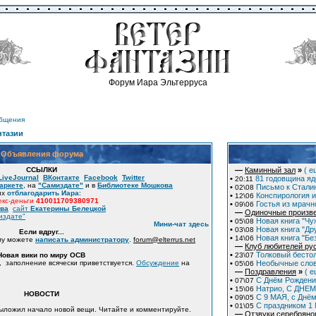
Форум Иара Эльтерруса
общения
нтазии
Объявления форума
ССЫЛКИ
—
Каминный зал
»
( е
LiveJournal
ВКонтакте
Facebook
Twitter
•
81 годовщина яд
20:11
аркете
, на
"Самиздате"
и в
Библиотеке Мошкова
•
Письмо к Сталин
02\08
их
отблагодарить Иара
:
•
Конспирология и
12\06
кс-деньги
410011709380971
•
Гостья из мрачн
09\06
ова
сайт
Екатерины Белецкой
—
Одиночные произв
издате"
•
Новая книга "Чу
05\08
Мини-чат здесь
•
Новая книга "Дру
03\08
Если вдруг...
•
Новая книга "Бе
14\06
му можете
написать администратору
.
forum
@
elterrus.net
—
Клуб любителей ру
•
Толковый бесто
Новая вики по миру ОСВ
23\07
, заполнение всячески приветствуется.
Обсуждение
на
•
Необычные слов
05\06
—
Поздравления
»
( е
•
С Днём Рождени
07\07
•
Натрио, С ДНЕМ
15\06
НОВОСТИ
•
С 9 МАЯ, с Днё
09\05
•
C праздником 1
01\05
Выложил начало новой вещи. Читайте и комментируйте.
—
Отзвуки серебряно