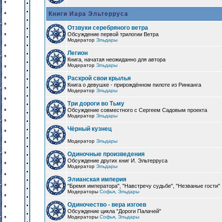
Книги Иара Эльтерруса
Отзвуки серебряного ветра
Обсуждение первой трилогии Ветра
Модератор
Эльдары
Легион
Книга, начатая неожиданно для автора
Модератор
Эльдары
Раскрой свои крылья
Книга о девушке - прирождённом пилоте из Ринканга
Модератор
Эльдары
Три дороги во Тьму
Обсуждение совместного с Сергеем Садовым проекта
Модератор
Эльдары
Чёрный кузнец
Модератор
Эльдары
Одиночные произведения
Обсуждение других книг И. Эльтерруса
Модератор
Эльдары
Элианская империя
"Бремя императора", "Навстречу судьбе", "Незваные гости"
Модераторы
Софья
,
Эльдары
Одиночество - вера изгоев
Обсуждение цикла "Дороги Палачей"
Модераторы
Софья
,
Эльдары