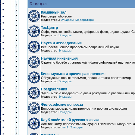
Беседка
Каминный зал
Разговоры обо всём
Модераторы
Эльдары
,
Модераторы
ТехЦентр
Софт, железо, мобильники, цифровое фото, видео, аудио. 
Модератор
Эльдары
Наука и исследования
Все, посвященное проблемам современной науки
Модератор
Эльдары
Научная инквизиция
Отдел по борьбе с лженаукой и фальсификацией научных и
Кино, музыка и прочие развлечения
Обсуждение новых фильмов, песен, а также просто юмор
Модератор
Эльдары
Поздравления
Здесь можно поздравить с днем рождения, с различными п
Модератор
Эльдары
Философские вопросы
Вопросы морали, нравственности и прочая философия
Модератор
Эльдары
Клуб любителей русского языка
Для тех, кому небезразличны судьбы Великого и Могучего, а
Модераторы
user1
,
Эльдары