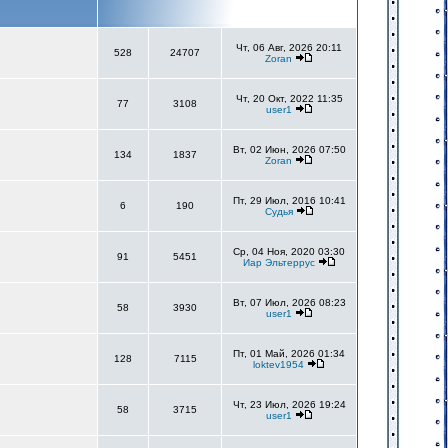
Чт, 06 Авг, 2026 20:11
528
24707
Zoran
Чт, 20 Окт, 2022 11:35
77
3108
user1
Вт, 02 Июн, 2026 07:50
134
1837
Zoran
Пт, 29 Июл, 2016 10:41
6
190
Судья
Ср, 04 Ноя, 2020 03:30
91
5451
Иар Эльтеррус
Вт, 07 Июл, 2026 08:23
58
3930
user1
Пт, 01 Май, 2026 01:34
128
7115
loktev1954
Чт, 23 Июл, 2026 19:24
58
3715
user1