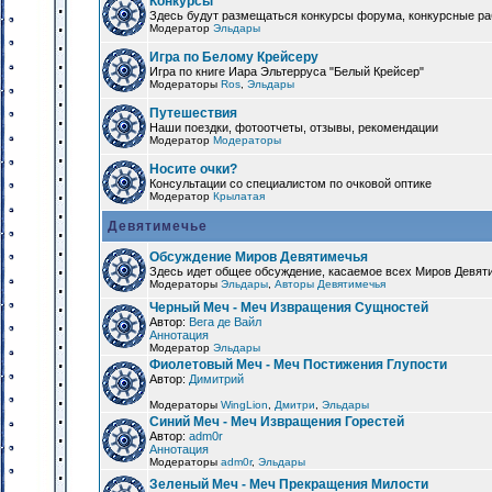
Конкурсы
Здесь будут размещаться конкурсы форума, конкурсные ра
Модератор
Эльдары
Игра по Белому Крейсеру
Игра по книге Иара Эльтерруса "Белый Крейсер"
Модераторы
Ros
,
Эльдары
Путешествия
Наши поездки, фотоотчеты, отзывы, рекомендации
Модератор
Модераторы
Носите очки?
Консультации со специалистом по очковой оптике
Модератор
Крылатая
Девятимечье
Обсуждение Миров Девятимечья
Здесь идет общее обсуждение, касаемое всех Миров Девяти
Модераторы
Эльдары
,
Авторы Девятимечья
Черный Меч - Меч Извращения Сущностей
Автор:
Вега де Вайл
Аннотация
Модератор
Эльдары
Фиолетовый Меч - Меч Постижения Глупости
Автор:
Димитрий
Модераторы
WingLion
,
Дмитри
,
Эльдары
Синий Меч - Меч Извращения Горестей
Автор:
adm0r
Аннотация
Модераторы
adm0r
,
Эльдары
Зеленый Меч - Меч Прекращения Милости