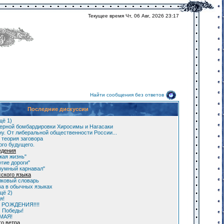
Текущее время Чт, 06 Авг, 2026 23:17
Найти сообщения без ответов
Последние дискуссии
щё 1)
ерной бомбардировки Хиросимы и Нагасаки
у. От либеральной общественности России...
 теория заговора
ого будущего.
едения
жая жизнь"
гие дороги"
зумный карнавал"
сского языка
лковый словарь
а в обычных языках
щё 2)
я!
 РОЖДЕНИЯ!!!!
м Победы!
 МАЯ!
го ветра