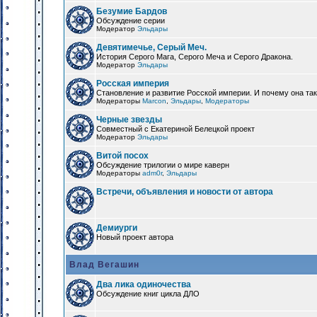
Безумие Бардов
Обсуждение серии
Модератор
Эльдары
Девятимечье, Серый Меч.
История Серого Мага, Серого Меча и Серого Дракона.
Модератор
Эльдары
Росская империя
Становление и развитие Росской империи. И почему она та
Модераторы
Marcon
,
Эльдары
,
Модераторы
Черные звезды
Совместный с Екатериной Белецкой проект
Модератор
Эльдары
Витой посох
Обсуждение трилогии о мире каверн
Модераторы
adm0r
,
Эльдары
Встречи, объявления и новости от автора
Демиурги
Новый проект автора
Влад Вегашин
Два лика одиночества
Обсуждение книг цикла ДЛО