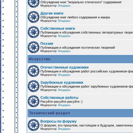
Обсуждение книг "морально-этического" содержания
Модератор
Эльдары
Другие книги
Обсуждение книг любого содержания и жанра
Модератор
Эльдары
Собственные книги
Публикации и обсуждения собственных литературных твор
Модератор
Эльдары
Поэзия
Публикации и обсуждения поэтических творений
Модератор
Эльдары
Искусство
Отечественные художники
Публикации и обсуждение работ российских художников-фа
Модератор
Эльдары
Зарубежные художники
Публикации и обсуждение работ зарубежных художников-ф
Модератор
Эльдары
Собственные работы
Рисуйте-рисуйте-рисуйте :)
Модератор
Эльдары
Технический раздел
Вопросы по форуму
О форуме, его прошлом, настоящем и будущем, замеченны
Модератор
Эльдары