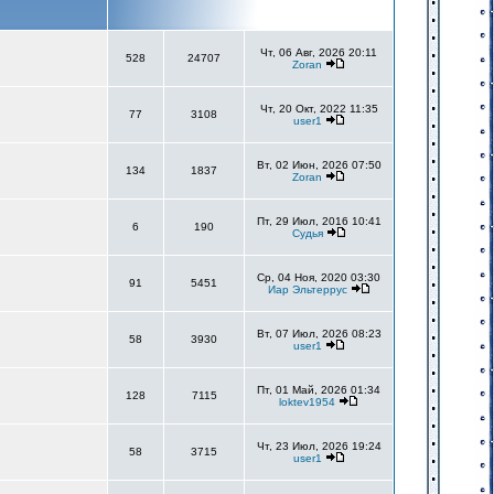
Чт, 06 Авг, 2026 20:11
528
24707
Zoran
Чт, 20 Окт, 2022 11:35
77
3108
user1
Вт, 02 Июн, 2026 07:50
134
1837
Zoran
Пт, 29 Июл, 2016 10:41
6
190
Судья
Ср, 04 Ноя, 2020 03:30
91
5451
Иар Эльтеррус
Вт, 07 Июл, 2026 08:23
58
3930
user1
Пт, 01 Май, 2026 01:34
128
7115
loktev1954
Чт, 23 Июл, 2026 19:24
58
3715
user1