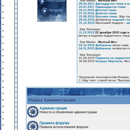
Star Warrior .
Желтый Меч
:
Регистрация
05.03.2017
Двенадцатая глава и э
24.01.2017
Одиннадцатая глава
.
18.11.2016
Десятая глава
.
Профиль
07.10.2016
Девятая глава
.
22.08.2016
Восьмая глава
. Жду та
09.03.2016
Добавлена
седьмая гл
31.12.2015
Маленький подарок –
ше
Иар Эльтеррус
11.12.2015
22 декабря 2015 года в
автору в издании подарочного тира
Star Warrior .
Желтый Меч
:
02.12.2015
Добавлена
пятая глава.
04.11.2015
Добавлена
четвёртая гл
Иар Эльтеррус
01.09.2015
Подписка на подарочно
30.08.2015
Концерт Мартиэль
. Мос
Предлагаю пользователям Форума 
1. Ищу текст старой песни "Высоко
Раздел Администрации
Администрация
Новости и объявления администрации
Правила форума
Правила использования форума