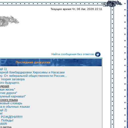
Текущее время Чт, 06 Авг, 2026 22:11
Найти сообщения без ответов
Последние дискуссии
щё 1)
ерной бомбардировки Хиросимы и Нагасаки
у. От либеральной общественности России...
 теория заговора
ого будущего.
едения
жая жизнь"
гие дороги"
зумный карнавал"
сского языка
лковый словарь
а в обычных языках
щё 2)
я!
 РОЖДЕНИЯ!!!!
м Победы!
 МАЯ!
го ветра