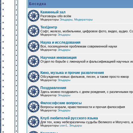
Беседка
Каминный зал
Разговоры обо всём
Модераторы
Эльдары
,
Модераторы
ТехЦентр
Софт, железо, мобильники, цифровое фото, видео, аудио. 
Модератор
Эльдары
Наука и исследования
Все, посвященное проблемам современной науки
Модератор
Эльдары
Научная инквизиция
Отдел по борьбе с лженаукой и фальсификацией научных и
Кино, музыка и прочие развлечения
Обсуждение новых фильмов, песен, а также просто юмор
Модератор
Эльдары
Поздравления
Здесь можно поздравить с днем рождения, с различными п
Модератор
Эльдары
Философские вопросы
Вопросы морали, нравственности и прочая философия
Модератор
Эльдары
Клуб любителей русского языка
Для тех, кому небезразличны судьбы Великого и Могучего, а
Модераторы
user1
,
Эльдары