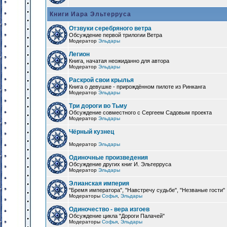
Книги Иара Эльтерруса
Отзвуки серебряного ветра
Обсуждение первой трилогии Ветра
Модератор
Эльдары
Легион
Книга, начатая неожиданно для автора
Модератор
Эльдары
Раскрой свои крылья
Книга о девушке - прирождённом пилоте из Ринканга
Модератор
Эльдары
Три дороги во Тьму
Обсуждение совместного с Сергеем Садовым проекта
Модератор
Эльдары
Чёрный кузнец
Модератор
Эльдары
Одиночные произведения
Обсуждение других книг И. Эльтерруса
Модератор
Эльдары
Элианская империя
"Бремя императора", "Навстречу судьбе", "Незваные гости"
Модераторы
Софья
,
Эльдары
Одиночество - вера изгоев
Обсуждение цикла "Дороги Палачей"
Модераторы
Софья
,
Эльдары