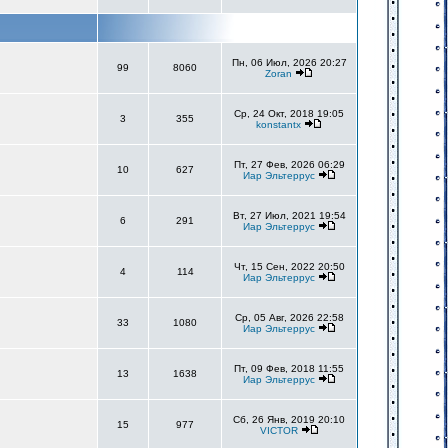
Пн, 06 Июл, 2026 20:27
99
8060
Zoran
Ср, 24 Окт, 2018 19:05
3
355
konstantx
Пт, 27 Фев, 2026 06:29
10
627
Иар Эльтеррус
Вт, 27 Июл, 2021 19:54
6
291
Иар Эльтеррус
Чт, 15 Сен, 2022 20:50
4
114
Иар Эльтеррус
Ср, 05 Авг, 2026 22:58
33
1080
Иар Эльтеррус
Пт, 09 Фев, 2018 11:55
13
1638
Иар Эльтеррус
Сб, 26 Янв, 2019 20:10
15
977
VICTOR