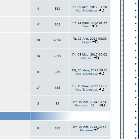
Чт, 09 Мар, 2017 01:26
4
331
Иар Эльтеррус
Чт, 14 Июл, 2022 06:56
4
363
Zoran
Пт, 25 Апр, 2014 00:35
18
2016
Серая
Пт, 03 Мар, 2017 20:02
16
2395
VICTOR
Сб, 30 Июл, 2022 20:28
8
339
Иар Эльтеррус
Вт, 15 Июн, 2021 19:07
17
435
Иар Эльтеррус
Вт, 19 Авг, 2014 13:54
3
84
Predator__51__
Вт, 20 Авг, 2013 10:57
8
315
Кархайм