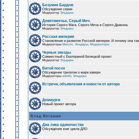
Безумие Бардов
Обсуждение серии
Модератор
Эльдары
Девятимечье, Серый Меч.
История Серого Мага, Серого Меча и Серого Дракона.
Модератор
Эльдары
Росская империя
Становление и развитие Росской империи. И почему она та
Модераторы
Marcon
,
Эльдары
,
Модераторы
Черные звезды
Совместный с Екатериной Белецкой проект
Модератор
Эльдары
Витой посох
Обсуждение трилогии о мире каверн
Модераторы
adm0r
,
Эльдары
Встречи, объявления и новости от автора
Демиурги
Новый проект автора
Влад Вегашин
Два лика одиночества
Обсуждение книг цикла ДЛО