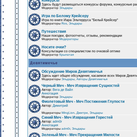
Конкурсы
Здесь будут размещаться конкурсы форума, конкурсные ра
Модератор
Эльдары
Игра по Белому Крейсеру
Игра по книге Иара Эльтерруса "Белый Крейсер"
Модераторы
Ros
,
Эльдары
Путешествия
Наши поездки, фотоотчеты, отзывы, рекомендации
Модератор
Модераторы
Носите очки?
Консультации со специалистом по очковой оптике
Модератор
Крылатая
Девятимечье
Обсуждение Миров Девятимечья
Здесь идет общее обсуждение, касаемое всех Миров Девяти
Модераторы
Эльдары
,
Авторы Девятимечья
Черный Меч - Меч Извращения Сущностей
Автор:
Вега де Вайл
Аннотация
Модератор
Эльдары
Фиолетовый Меч - Меч Постижения Глупости
Автор:
Димитрий
Модераторы
WingLion
,
Дмитри
,
Эльдары
Синий Меч - Меч Извращения Горестей
Автор:
adm0r
Аннотация
Модераторы
adm0r
,
Эльдары
Зеленый Меч - Меч Прекращения Милости