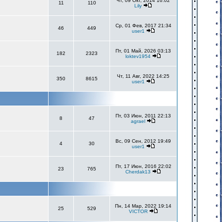
Чт, 09 Окт, 2014 16:02
11
110
Lily
Ср, 01 Фев, 2017 21:34
46
449
user1
Пт, 01 Май, 2026 03:13
182
2323
loktev1954
Чт, 11 Авг, 2022 14:25
350
8615
user1
Пт, 03 Июн, 2011 22:13
8
47
agrael
Вс, 09 Сен, 2012 19:49
4
30
user1
Пт, 17 Июн, 2016 22:02
23
765
Cherdak13
Пн, 14 Мар, 2022 19:14
25
529
VICTOR