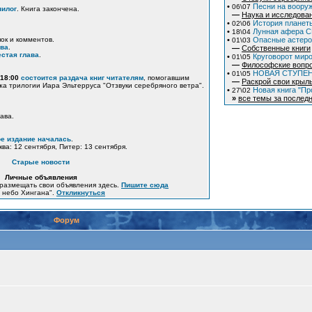
•
Песни на вооруж
06\07
пилог
. Книга закончена.
—
Наука и исследова
•
История планеты
02\06
•
Лунная афера СШ
18\04
пок и комментов.
•
Опасные астер
01\03
ава
.
—
Собственные книги
стая глава
.
•
Круговорот миро
01\05
—
Философские вопр
•
НОВАЯ СТУПЕ
01\05
 18:00
состоится раздача книг читателям
, помогавшим
—
Раскрой свои крыл
жа трилогии Иара Эльтерруса "Отзвуки серебряного ветра".
•
Новая книга "Пр
27\02
»
все темы за последн
ава.
е издание началась
.
ква: 12 сентября, Питер: 13 сентября.
Старые новости
Личные объявления
размещать свои объявления здесь.
Пишите сюда
е небо Хингана".
Откликнуться
Форум