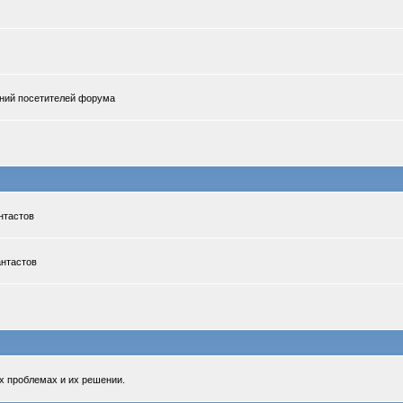
ений посетителей форума
нтастов
антастов
х проблемах и их решении.