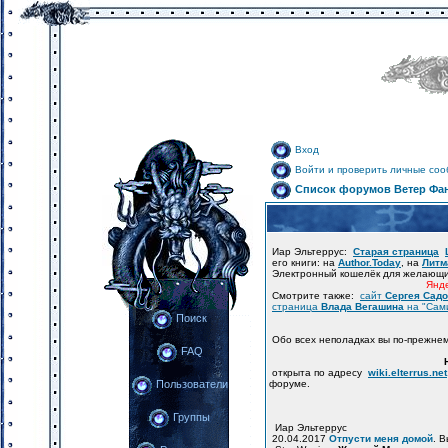
Вход
Войти и проверить личные со
Список форумов Ветер Фа
Иар Эльтеррус:
Старая страница
его книги: на
Author.Today
, на
Литм
Электронный кошелёк для желающ
Янде
Смотрите также:
сайт
Сергея Сад
страница
Влада Вегашина
на "Сам
Поиск
Обо всех неполадках вы по-прежне
FAQ
открыта по адресу
wiki.elterrus.net
форуме.
Пользователи
Группы
Иар Эльтеррус
20.04.2017
Отпусти меня домой
. 