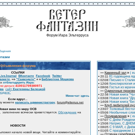
Форум Иара Эльтерруса
общения
нтазии
Объявления форума
ССЫЛКИ
—
Каминный зал
»
( е
LiveJournal
ВКонтакте
Facebook
Twitter
•
81 годовщина яд
20:11
аркете
, на
"Самиздате"
и в
Библиотеке Мошкова
•
Письмо к Сталин
02\08
их
отблагодарить Иара
:
•
Конспирология и
12\06
кс-деньги
410011709380971
•
Гостья из мрачн
09\06
ова
сайт
Екатерины Белецкой
—
Одиночные произв
издате"
•
Новая книга "Чу
22:58
Мини-чат здесь
•
Новая книга "Дру
03\08
Если вдруг...
•
Новая книга "Бе
14\06
му можете
написать администратору
.
forum
@
elterrus.net
—
Клуб любителей ру
•
Толковый бесто
Новая вики по миру ОСВ
23\07
, заполнение всячески приветствуется.
Обсуждение
на
•
Необычные слов
05\06
—
Поздравления
»
( е
•
С Днём Рождени
07\07
•
Натрио, С ДНЕМ
15\06
НОВОСТИ
•
С 9 МАЯ, с Днё
09\05
•
C праздником 1
01\05
Выложил начало новой вещи. Читайте и комментируйте.
—
Отзвуки серебряно