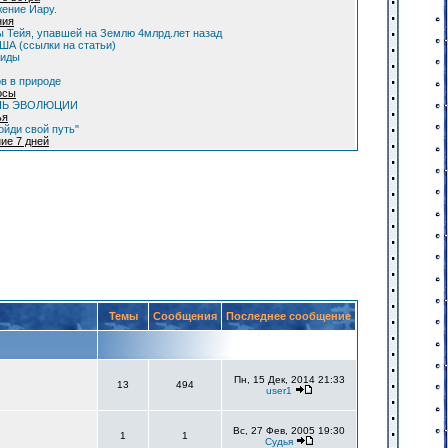
ение Иару.
ния
 Тейя, упавшей на Землю 4млрд.лет назад
А (ссылки на статьи)
оиды
в в природе
осы
НЬ ЭВОЛЮЦИИ
ья
ойди свой путь"
ие 7 дней
Темы
Сообщения
Последнее сообщение
Пн, 15 Дек, 2014 21:33
13
494
user1
Вс, 27 Фев, 2005 19:30
1
1
Судья