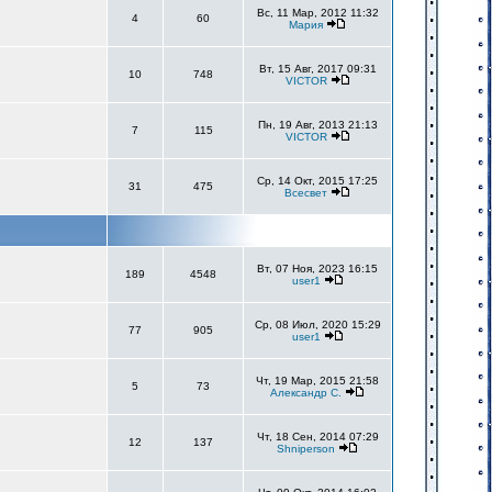
Вс, 11 Мар, 2012 11:32
4
60
Мария
Вт, 15 Авг, 2017 09:31
10
748
VICTOR
Пн, 19 Авг, 2013 21:13
7
115
VICTOR
Ср, 14 Окт, 2015 17:25
31
475
Всесвет
Вт, 07 Ноя, 2023 16:15
189
4548
user1
Ср, 08 Июл, 2020 15:29
77
905
user1
Чт, 19 Мар, 2015 21:58
5
73
Александр С.
Чт, 18 Сен, 2014 07:29
12
137
Shniperson