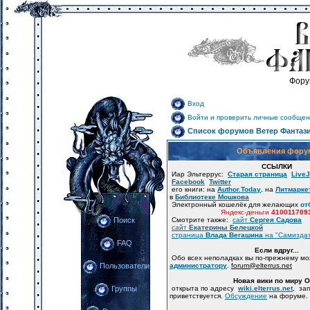
Фору
Вход
Войти и проверить личные сообщен
Список форумов Ветер Фантаз
Объявления фору
ССЫЛКИ
Иар Эльтеррус:
Старая страница
LiveJ
Facebook
Twitter
его книги: на
Author.Today
, на
Литмарке
в
Библиотеке Мошкова
Электронный кошелёк для желающих
от
Яндекс-деньги
410011709
Смотрите также:
сайт
Сергея Садова
Поиск
сайт
Екатерины Белецкой
страница
Влада Вегашина
на "Самизда
FAQ
Если вдруг...
Обо всех неполадках вы по-прежнему м
администратору
.
forum
@
elterrus.net
Пользователи
Новая вики по миру 
открыта по адресу
wiki.elterrus.net
, за
Группы
приветствуется.
Обсуждение
на форуме.