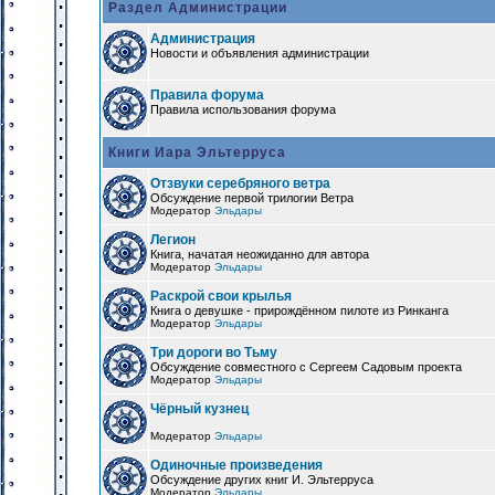
Раздел Администрации
Администрация
Новости и объявления администрации
Правила форума
Правила использования форума
Книги Иара Эльтерруса
Отзвуки серебряного ветра
Обсуждение первой трилогии Ветра
Модератор
Эльдары
Легион
Книга, начатая неожиданно для автора
Модератор
Эльдары
Раскрой свои крылья
Книга о девушке - прирождённом пилоте из Ринканга
Модератор
Эльдары
Три дороги во Тьму
Обсуждение совместного с Сергеем Садовым проекта
Модератор
Эльдары
Чёрный кузнец
Модератор
Эльдары
Одиночные произведения
Обсуждение других книг И. Эльтерруса
Модератор
Эльдары