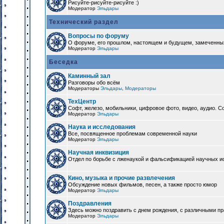
Рисуйте-рисуйте-рисуйте :)
Модератор
Эльдары
Технический раздел
Вопросы по форуму
О форуме, его прошлом, настоящем и будущем, замеченны
Модератор
Эльдары
Беседка
Каминный зал
Разговоры обо всём
Модераторы
Эльдары
,
Модераторы
ТехЦентр
Софт, железо, мобильники, цифровое фото, видео, аудио. 
Модератор
Эльдары
Наука и исследования
Все, посвященное проблемам современной науки
Модератор
Эльдары
Научная инквизиция
Отдел по борьбе с лженаукой и фальсификацией научных и
Кино, музыка и прочие развлечения
Обсуждение новых фильмов, песен, а также просто юмор
Модератор
Эльдары
Поздравления
Здесь можно поздравить с днем рождения, с различными п
Модератор
Эльдары