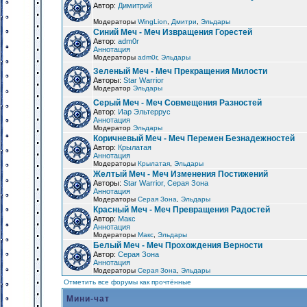
Автор:
Димитрий
Модераторы
WingLion
,
Дмитри
,
Эльдары
Синий Меч - Меч Извращения Горестей
Автор:
adm0r
Аннотация
Модераторы
adm0r
,
Эльдары
Зеленый Меч - Меч Прекращения Милости
Авторы:
Star Warrior
Модератор
Эльдары
Серый Меч - Меч Совмещения Разностей
Автор:
Иар Эльтеррус
Аннотация
Модератор
Эльдары
Коричневый Меч - Меч Перемен Безнадежностей
Автор:
Крылатая
Аннотация
Модераторы
Крылатая
,
Эльдары
Желтый Меч - Меч Изменения Постижений
Авторы:
Star Warrior, Серая Зона
Аннотация
Модераторы
Серая Зона
,
Эльдары
Красный Меч - Меч Превращения Радостей
Автор:
Макс
Аннотация
Модераторы
Макс
,
Эльдары
Белый Меч - Меч Прохождения Верности
Автор:
Серая Зона
Аннотация
Модераторы
Серая Зона
,
Эльдары
Отметить все форумы как прочтённые
Мини-чат