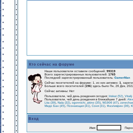
Кто сейчас на форуме
Наши пользователи оставили сообщений:
99319
Всего зарегистрированных пользователей:
1765
Последний зарегистрированный пользователь:
GamerMan
Сейчас посетителей на форуме: 1, из них активен:
1
, зарег
Больше всего посетителей (
196
) здесь было Пн, 26 Дек, 202
Сейчас активны: Нет
Пользователи, чей день рождения сегодня:
Iriskat (52)
,
Vitalij
Пользователи, чей день рождения в ближайшие 7 дней:
Alex
Lita (39)
,
Nala (32)
,
ogonnichi_akino (35)
,
W1906 (47)
,
zznechae
Мидо Бан (45)
,
Познающая (41)
,
Соня (31)
,
Фаэливрин (36)
,
Ю
Вход
Имя:
Парол