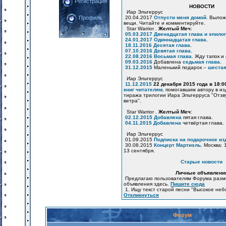
Регистрация
НОВОСТИ
Иар Эльтеррус
20.04.2017
Отпусти меня домой
. Вылож
Профиль
вещи. Читайте и комментируйте.
Star Warrior .
Желтый Меч
:
05.03.2017
Двенадцатая глава и эпилог
24.01.2017
Одиннадцатая глава
.
18.11.2016
Десятая глава
.
07.10.2016
Девятая глава
.
22.08.2016
Восьмая глава
. Жду тапок и
09.03.2016
Добавлена
седьмая глава
.
31.12.2015
Маленький подарок –
шестая
Иар Эльтеррус
11.12.2015
22 декабря 2015 года в 18:
книг читателям
, помогавшим автору в и
тиража трилогии Иара Эльтерруса "Отзв
ветра".
Star Warrior .
Желтый Меч
:
02.12.2015
Добавлена
пятая глава.
04.11.2015
Добавлена
четвёртая глава.
Иар Эльтеррус
01.09.2015
Подписка на подарочное из
30.08.2015
Концерт Мартиэль
. Москва: 
13 сентября.
Старые новости
Личные объявлени
Предлагаю пользователям Форума разм
объявления здесь.
Пишите сюда
1. Ищу текст старой песни "Высокое неб
Откликнуться
Форум