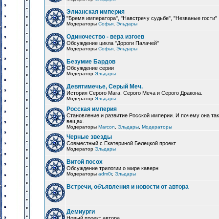
Элианская империя
"Бремя императора", "Навстречу судьбе", "Незваные гости"
Модераторы
Софья
,
Эльдары
Одиночество - вера изгоев
Обсуждение цикла "Дороги Палачей"
Модераторы
Софья
,
Эльдары
Безумие Бардов
Обсуждение серии
Модератор
Эльдары
Девятимечье, Серый Меч.
История Серого Мага, Серого Меча и Серого Дракона.
Модератор
Эльдары
Росская империя
Становление и развитие Росской империи. И почему она та
вещах.
Модераторы
Marcon
,
Эльдары
,
Модераторы
Черные звезды
Совместный с Екатериной Белецкой проект
Модератор
Эльдары
Витой посох
Обсуждение трилогии о мире каверн
Модераторы
adm0r
,
Эльдары
Встречи, объявления и новости от автора
Демиурги
Новый проект автора