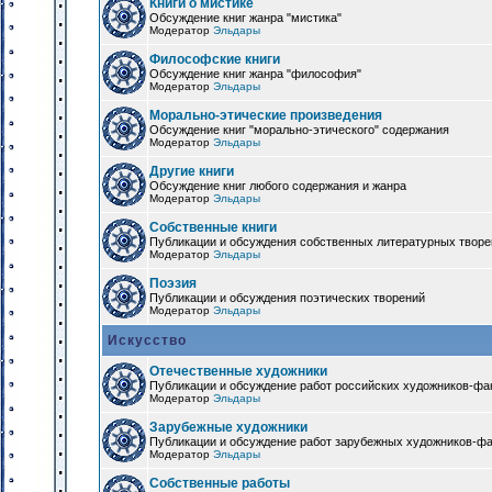
Книги о мистике
Обсуждение книг жанра "мистика"
Модератор
Эльдары
Философские книги
Обсуждение книг жанра "философия"
Модератор
Эльдары
Морально-этические произведения
Обсуждение книг "морально-этического" содержания
Модератор
Эльдары
Другие книги
Обсуждение книг любого содержания и жанра
Модератор
Эльдары
Собственные книги
Публикации и обсуждения собственных литературных твор
Модератор
Эльдары
Поэзия
Публикации и обсуждения поэтических творений
Модератор
Эльдары
Искусство
Отечественные художники
Публикации и обсуждение работ российских художников-фа
Модератор
Эльдары
Зарубежные художники
Публикации и обсуждение работ зарубежных художников-ф
Модератор
Эльдары
Собственные работы