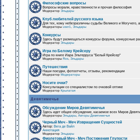
Философские вопросы
Вопросы морали, нравственности и прочая философия
Модератор
Эльдары
Клуб любителей русского языка
Для тех, кому небезразличны судьбы Великого и Могучего, а
Модераторы
user1
,
Эльдары
Конкурсы
Здесь будут размещаться конкурсы форума, конкурсные ра
Модератор
Эльдары
Игра по Белому Крейсеру
Игра по книге Иара Эльтерруса "Белый Крейсер"
Модераторы
Ros
,
Эльдары
Путешествия
Наши поездки, фотоотчеты, отзывы, рекомендации
Модератор
Модераторы
Носите очки?
Консультации со специалистом по очковой оптике
Модератор
Крылатая
Девятимечье
Обсуждение Миров Девятимечья
Здесь идет общее обсуждение, касаемое всех Миров Девяти
Модераторы
Эльдары
,
Авторы Девятимечья
Черный Меч - Меч Извращения Сущностей
Автор:
Вега де Вайл
Аннотация
Модератор
Эльдары
Фиолетовый Меч - Меч Постижения Глупости