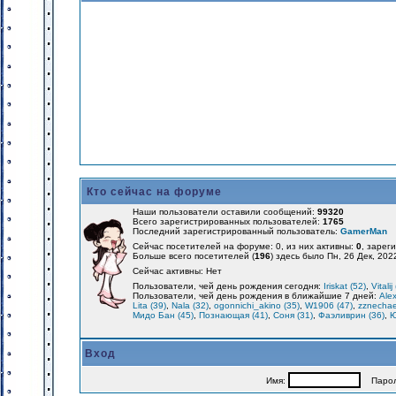
Кто сейчас на форуме
Наши пользователи оставили сообщений:
99320
Всего зарегистрированных пользователей:
1765
Последний зарегистрированный пользователь:
GamerMan
Сейчас посетителей на форуме: 0, из них активны:
0
, зарег
Больше всего посетителей (
196
) здесь было Пн, 26 Дек, 202
Сейчас активны: Нет
Пользователи, чей день рождения сегодня:
Iriskat (52)
,
Vitalij
Пользователи, чей день рождения в ближайшие 7 дней:
Alex
Lita (39)
,
Nala (32)
,
ogonnichi_akino (35)
,
W1906 (47)
,
zznechae
Мидо Бан (45)
,
Познающая (41)
,
Соня (31)
,
Фаэливрин (36)
,
Ю
Вход
Имя:
Парол