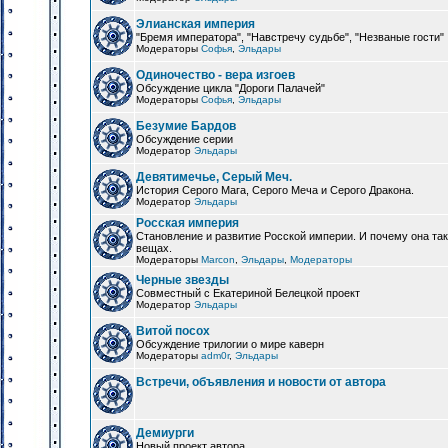
Элианская империя
"Бремя императора", "Навстречу судьбе", "Незваные гости"
Модераторы
Софья
,
Эльдары
Одиночество - вера изгоев
Обсуждение цикла "Дороги Палачей"
Модераторы
Софья
,
Эльдары
Безумие Бардов
Обсуждение серии
Модератор
Эльдары
Девятимечье, Серый Меч.
История Серого Мага, Серого Меча и Серого Дракона.
Модератор
Эльдары
Росская империя
Становление и развитие Росской империи. И почему она та
вещах.
Модераторы
Marcon
,
Эльдары
,
Модераторы
Черные звезды
Совместный с Екатериной Белецкой проект
Модератор
Эльдары
Витой посох
Обсуждение трилогии о мире каверн
Модераторы
adm0r
,
Эльдары
Встречи, объявления и новости от автора
Демиурги
Новый проект автора