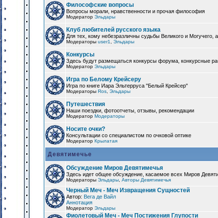
Философские вопросы
Вопросы морали, нравственности и прочая философия
Модератор
Эльдары
Клуб любителей русского языка
Для тех, кому небезразличны судьбы Великого и Могучего, а
Модераторы
user1
,
Эльдары
Конкурсы
Здесь будут размещаться конкурсы форума, конкурсные ра
Модератор
Эльдары
Игра по Белому Крейсеру
Игра по книге Иара Эльтерруса "Белый Крейсер"
Модераторы
Ros
,
Эльдары
Путешествия
Наши поездки, фотоотчеты, отзывы, рекомендации
Модератор
Модераторы
Носите очки?
Консультации со специалистом по очковой оптике
Модератор
Крылатая
Девятимечье
Обсуждение Миров Девятимечья
Здесь идет общее обсуждение, касаемое всех Миров Девяти
Модераторы
Эльдары
,
Авторы Девятимечья
Черный Меч - Меч Извращения Сущностей
Автор:
Вега де Вайл
Аннотация
Модератор
Эльдары
Фиолетовый Меч - Меч Постижения Глупости