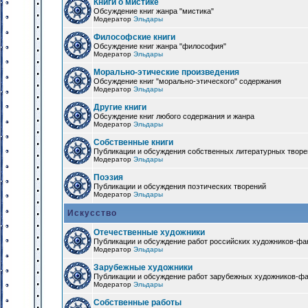
Книги о мистике
Обсуждение книг жанра "мистика"
Модератор
Эльдары
Философские книги
Обсуждение книг жанра "философия"
Модератор
Эльдары
Морально-этические произведения
Обсуждение книг "морально-этического" содержания
Модератор
Эльдары
Другие книги
Обсуждение книг любого содержания и жанра
Модератор
Эльдары
Собственные книги
Публикации и обсуждения собственных литературных твор
Модератор
Эльдары
Поэзия
Публикации и обсуждения поэтических творений
Модератор
Эльдары
Искусство
Отечественные художники
Публикации и обсуждение работ российских художников-фа
Модератор
Эльдары
Зарубежные художники
Публикации и обсуждение работ зарубежных художников-ф
Модератор
Эльдары
Собственные работы