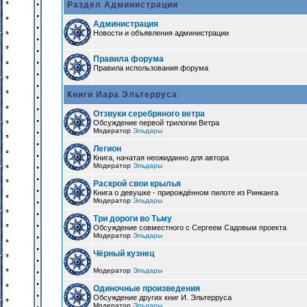
Раздел Администрации
Администрация
Новости и объявления администрации
Правила форума
Правила использования форума
Книги Иара Эльтерруса
Отзвуки серебряного ветра
Обсуждение первой трилогии Ветра
Модератор
Эльдары
Легион
Книга, начатая неожиданно для автора
Модератор
Эльдары
Раскрой свои крылья
Книга о девушке - прирождённом пилоте из Ринканга
Модератор
Эльдары
Три дороги во Тьму
Обсуждение совместного с Сергеем Садовым проекта
Модератор
Эльдары
Чёрный кузнец
Модератор
Эльдары
Одиночные произведения
Обсуждение других книг И. Эльтерруса
Модератор
Эльдары