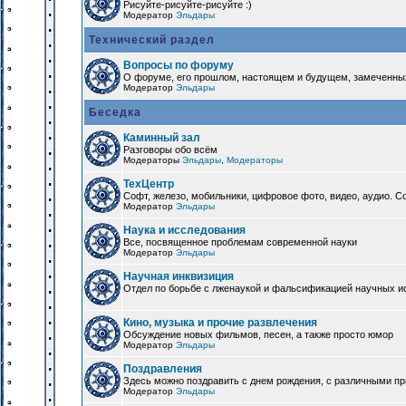
Рисуйте-рисуйте-рисуйте :)
Модератор
Эльдары
Технический раздел
Вопросы по форуму
О форуме, его прошлом, настоящем и будущем, замеченны
Модератор
Эльдары
Беседка
Каминный зал
Разговоры обо всём
Модераторы
Эльдары
,
Модераторы
ТехЦентр
Софт, железо, мобильники, цифровое фото, видео, аудио. 
Модератор
Эльдары
Наука и исследования
Все, посвященное проблемам современной науки
Модератор
Эльдары
Научная инквизиция
Отдел по борьбе с лженаукой и фальсификацией научных и
Кино, музыка и прочие развлечения
Обсуждение новых фильмов, песен, а также просто юмор
Модератор
Эльдары
Поздравления
Здесь можно поздравить с днем рождения, с различными п
Модератор
Эльдары