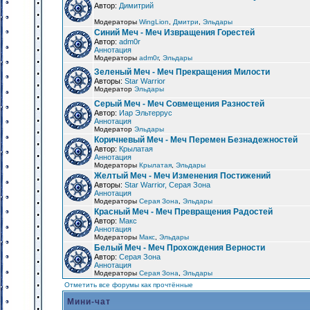
Автор:
Димитрий
Модераторы
WingLion
,
Дмитри
,
Эльдары
Синий Меч - Меч Извращения Горестей
Автор:
adm0r
Аннотация
Модераторы
adm0r
,
Эльдары
Зеленый Меч - Меч Прекращения Милости
Авторы:
Star Warrior
Модератор
Эльдары
Серый Меч - Меч Совмещения Разностей
Автор:
Иар Эльтеррус
Аннотация
Модератор
Эльдары
Коричневый Меч - Меч Перемен Безнадежностей
Автор:
Крылатая
Аннотация
Модераторы
Крылатая
,
Эльдары
Желтый Меч - Меч Изменения Постижений
Авторы:
Star Warrior, Серая Зона
Аннотация
Модераторы
Серая Зона
,
Эльдары
Красный Меч - Меч Превращения Радостей
Автор:
Макс
Аннотация
Модераторы
Макс
,
Эльдары
Белый Меч - Меч Прохождения Верности
Автор:
Серая Зона
Аннотация
Модераторы
Серая Зона
,
Эльдары
Отметить все форумы как прочтённые
Мини-чат