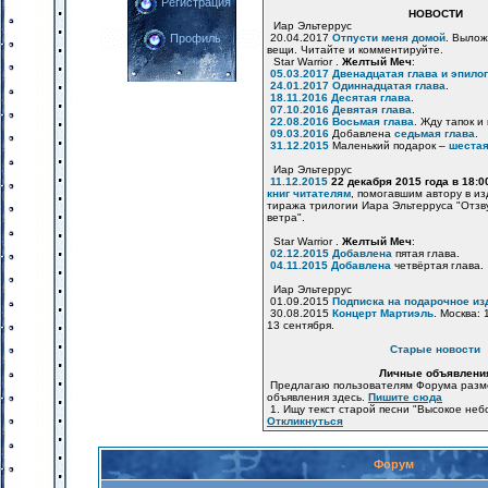
Регистрация
НОВОСТИ
Иар Эльтеррус
20.04.2017
Отпусти меня домой
. Вылож
Профиль
вещи. Читайте и комментируйте.
Star Warrior .
Желтый Меч
:
05.03.2017
Двенадцатая глава и эпилог
24.01.2017
Одиннадцатая глава
.
18.11.2016
Десятая глава
.
07.10.2016
Девятая глава
.
22.08.2016
Восьмая глава
. Жду тапок и
09.03.2016
Добавлена
седьмая глава
.
31.12.2015
Маленький подарок –
шестая
Иар Эльтеррус
11.12.2015
22 декабря 2015 года в 18:
книг читателям
, помогавшим автору в и
тиража трилогии Иара Эльтерруса "Отзв
ветра".
Star Warrior .
Желтый Меч
:
02.12.2015
Добавлена
пятая глава.
04.11.2015
Добавлена
четвёртая глава.
Иар Эльтеррус
01.09.2015
Подписка на подарочное из
30.08.2015
Концерт Мартиэль
. Москва: 
13 сентября.
Старые новости
Личные объявлени
Предлагаю пользователям Форума разм
объявления здесь.
Пишите сюда
1. Ищу текст старой песни "Высокое неб
Откликнуться
Форум