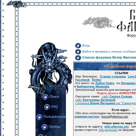
Фору
Вход
Войти и проверить личные сообщен
Список форумов Ветер Фантаз
Объявления фору
ССЫЛКИ
Иар Эльтеррус:
Старая страница
LiveJ
Facebook
Twitter
его книги: на
Author.Today
, на
Литмарке
в
Библиотеке Мошкова
Электронный кошелёк для желающих
от
Яндекс-деньги
410011709
Смотрите также:
сайт
Сергея Садова
Поиск
сайт
Екатерины Белецкой
страница
Влада Вегашина
на "Самизда
FAQ
Если вдруг...
Обо всех неполадках вы по-прежнему м
администратору
.
forum
@
elterrus.net
Пользователи
Новая вики по миру 
открыта по адресу
wiki.elterrus.net
, за
Группы
приветствуется.
Обсуждение
на форуме.