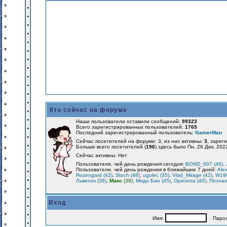
Кто сейчас на форуме
Наши пользователи оставили сообщений:
99323
Всего зарегистрированных пользователей:
1765
Последний зарегистрированный пользователь:
GamerMan
Сейчас посетителей на форуме: 3, из них активны:
3
, зарег
Больше всего посетителей (
196
) здесь было Пн, 26 Дек, 202
Сейчас активны: Нет
Пользователи, чей день рождения сегодня:
BOND_007 (46)
,
Пользователи, чей день рождения в ближайшие 7 дней:
Alex
Rozengard (42)
,
Stoch (48)
,
ugolec (35)
,
Vlad_Mirage (42)
,
W190
Львенок (38)
,
Макс
(39)
,
Мидо Бан (45)
,
Ориэлла (40)
,
Познаю
Вход
Имя:
Парол