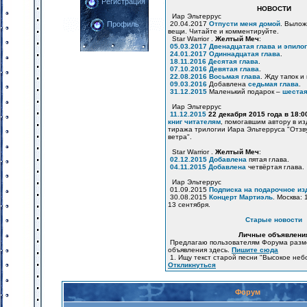
Регистрация
НОВОСТИ
Иар Эльтеррус
20.04.2017
Отпусти меня домой
. Вылож
Профиль
вещи. Читайте и комментируйте.
Star Warrior .
Желтый Меч
:
05.03.2017
Двенадцатая глава и эпилог
24.01.2017
Одиннадцатая глава
.
18.11.2016
Десятая глава
.
07.10.2016
Девятая глава
.
22.08.2016
Восьмая глава
. Жду тапок и
09.03.2016
Добавлена
седьмая глава
.
31.12.2015
Маленький подарок –
шестая
Иар Эльтеррус
11.12.2015
22 декабря 2015 года в 18:
книг читателям
, помогавшим автору в и
тиража трилогии Иара Эльтерруса "Отзв
ветра".
Star Warrior .
Желтый Меч
:
02.12.2015
Добавлена
пятая глава.
04.11.2015
Добавлена
четвёртая глава.
Иар Эльтеррус
01.09.2015
Подписка на подарочное из
30.08.2015
Концерт Мартиэль
. Москва: 
13 сентября.
Старые новости
Личные объявлени
Предлагаю пользователям Форума разм
объявления здесь.
Пишите сюда
1. Ищу текст старой песни "Высокое неб
Откликнуться
Форум