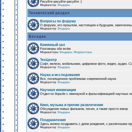
Рисуйте-рисуйте-рисуйте :)
Модератор
Эльдары
Технический раздел
Вопросы по форуму
О форуме, его прошлом, настоящем и будущем, замеченны
Модератор
Эльдары
Беседка
Каминный зал
Разговоры обо всём
Модераторы
Эльдары
,
Модераторы
ТехЦентр
Софт, железо, мобильники, цифровое фото, видео, аудио. 
Модератор
Эльдары
Наука и исследования
Все, посвященное проблемам современной науки
Модератор
Эльдары
Научная инквизиция
Отдел по борьбе с лженаукой и фальсификацией научных и
Кино, музыка и прочие развлечения
Обсуждение новых фильмов, песен, а также просто юмор
Модератор
Эльдары
Поздравления
Здесь можно поздравить с днем рождения, с различными п
Модератор
Эльдары