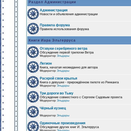
Раздел Администрации
Администрация
Новости и объявления администрации
Правила форума
Правила использования форума
Книги Иара Эльтерруса
Отзвуки серебряного ветра
Обсуждение первой трилогии Ветра
Модератор
Эльдары
Легион
Книга, начатая неожиданно для автора
Модератор
Эльдары
Раскрой свои крылья
Книга о девушке - прирождённом пилоте из Ринканга
Модератор
Эльдары
Три дороги во Тьму
Обсуждение совместного с Сергеем Садовым проекта
Модератор
Эльдары
Чёрный кузнец
Модератор
Эльдары
Одиночные произведения
Обсуждение других книг И. Эльтерруса
Модератор
Эльдары