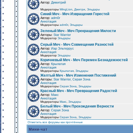
Автор:
Димитрий
Модераторы
WingLion
,
Дмитри
,
Эльдары
Синий Меч - Меч Извращения Горестей
Автор:
adm0r
Аннотация
Модераторы
adm0r
,
Эльдары
Зеленый Меч - Меч Прекращения Милости
Авторы:
Star Warrior
Модератор
Эльдары
Серый Меч - Меч Совмещения Разностей
Автор:
Иар Эльтеррус
Аннотация
Модератор
Эльдары
Коричневый Меч - Меч Перемен Безнадежностей
Автор:
Крылатая
Аннотация
Модераторы
Крылатая
,
Эльдары
Желтый Меч - Меч Изменения Постижений
Авторы:
Star Warrior, Серая Зона
Аннотация
Модераторы
Серая Зона
,
Эльдары
Красный Меч - Меч Превращения Радостей
Автор:
Макс
Аннотация
Модераторы
Макс
,
Эльдары
Белый Меч - Меч Прохождения Верности
Автор:
Серая Зона
Аннотация
Модераторы
Серая Зона
,
Эльдары
Отметить все форумы как прочтённые
Мини-чат