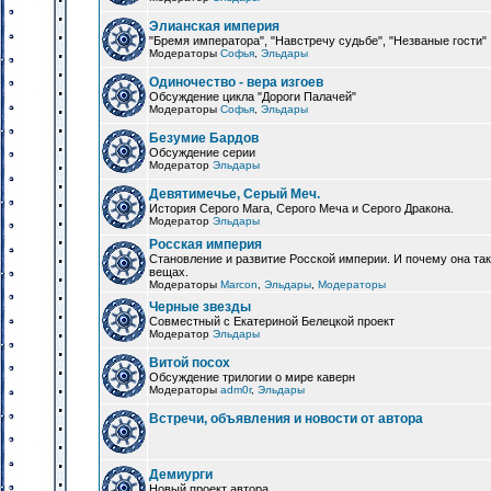
Элианская империя
"Бремя императора", "Навстречу судьбе", "Незваные гости"
Модераторы
Софья
,
Эльдары
Одиночество - вера изгоев
Обсуждение цикла "Дороги Палачей"
Модераторы
Софья
,
Эльдары
Безумие Бардов
Обсуждение серии
Модератор
Эльдары
Девятимечье, Серый Меч.
История Серого Мага, Серого Меча и Серого Дракона.
Модератор
Эльдары
Росская империя
Становление и развитие Росской империи. И почему она та
вещах.
Модераторы
Marcon
,
Эльдары
,
Модераторы
Черные звезды
Совместный с Екатериной Белецкой проект
Модератор
Эльдары
Витой посох
Обсуждение трилогии о мире каверн
Модераторы
adm0r
,
Эльдары
Встречи, объявления и новости от автора
Демиурги
Новый проект автора