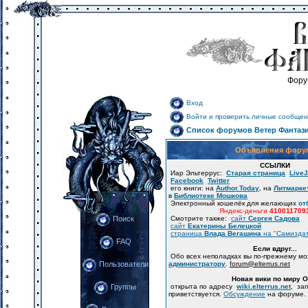
Фору
Вход
Войти и проверить личные сообщен
Список форумов Ветер Фантаз
Объявления фору
ССЫЛКИ
Иар Эльтеррус:
Старая страница
LiveJ
Facebook
Twitter
его книги: на
Author.Today
, на
Литмарке
в
Библиотеке Мошкова
Электронный кошелёк для желающих
от
Яндекс-деньги
410011709
Смотрите также:
сайт
Сергея Садова
Поиск
сайт
Екатерины Белецкой
страница
Влада Вегашина
на "Самизда
FAQ
Если вдруг...
Обо всех неполадках вы по-прежнему м
администратору
.
forum
@
elterrus.net
Пользователи
Новая вики по миру 
открыта по адресу
wiki.elterrus.net
, за
Группы
приветствуется.
Обсуждение
на форуме.