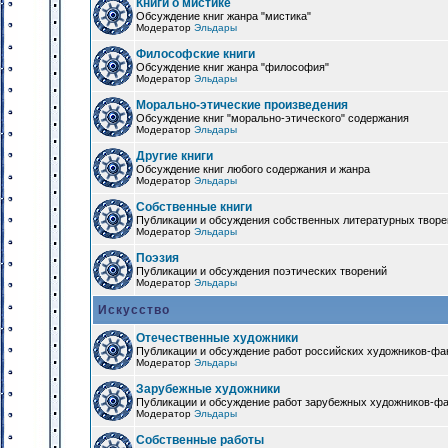
Книги о мистике
Обсуждение книг жанра "мистика"
Модератор
Эльдары
Философские книги
Обсуждение книг жанра "философия"
Модератор
Эльдары
Морально-этические произведения
Обсуждение книг "морально-этического" содержания
Модератор
Эльдары
Другие книги
Обсуждение книг любого содержания и жанра
Модератор
Эльдары
Собственные книги
Публикации и обсуждения собственных литературных твор
Модератор
Эльдары
Поэзия
Публикации и обсуждения поэтических творений
Модератор
Эльдары
Искусство
Отечественные художники
Публикации и обсуждение работ российских художников-фа
Модератор
Эльдары
Зарубежные художники
Публикации и обсуждение работ зарубежных художников-ф
Модератор
Эльдары
Собственные работы