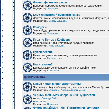
Философские вопросы
Вопросы морали, нравственности и прочая философия
Модератор
Эльдары
Клуб любителей русского языка
Для тех, кому небезразличны судьбы Великого и Могучего, а
Модераторы
user1
,
Эльдары
Конкурсы
Здесь будут размещаться конкурсы форума, конкурсные ра
Модератор
Эльдары
Игра по Белому Крейсеру
Игра по книге Иара Эльтерруса "Белый Крейсер"
Модераторы
Ros
,
Эльдары
Путешествия
Наши поездки, фотоотчеты, отзывы, рекомендации
Модератор
Модераторы
Носите очки?
Консультации со специалистом по очковой оптике
Модератор
Крылатая
Девятимечье
Обсуждение Миров Девятимечья
Здесь идет общее обсуждение, касаемое всех Миров Девяти
Модераторы
Эльдары
,
Авторы Девятимечья
Черный Меч - Меч Извращения Сущностей
Автор:
Вега де Вайл
Аннотация
Модератор
Эльдары
Фиолетовый Меч - Меч Постижения Глупости