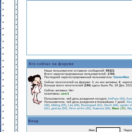
Кто сейчас на форуме
Наши пользователи оставили сообщений:
99321
Всего зарегистрированных пользователей:
1765
Последний зарегистрированный пользователь:
GamerMan
Сейчас посетителей на форуме: 3, из них активны:
2
, зарег
Больше всего посетителей (
196
) здесь было Пн, 26 Дек, 202
Сейчас активны: Нет
неактивны:
user1
Пользователи, чей день рождения сегодня:
ArsPara (40)
,
Aus
Пользователи, чей день рождения в ближайшие 7 дней:
Alex
(38)
,
kifidog (35)
,
Lita (39)
,
Rozengard (42)
,
Stoch (48)
,
ugolec (
(42)
,
доктор (50)
,
Лето ап'Ал (36)
,
Львенок (38)
,
Макс
(39)
,
Мид
Вход
Имя:
Парол