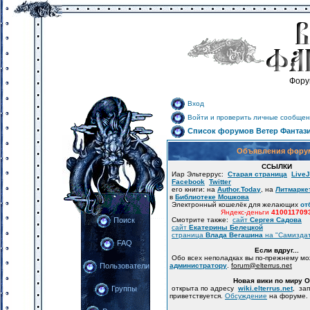
Фору
Вход
Войти и проверить личные сообщен
Список форумов Ветер Фантаз
Объявления фору
ССЫЛКИ
Иар Эльтеррус:
Старая страница
LiveJ
Facebook
Twitter
его книги: на
Author.Today
, на
Литмарке
в
Библиотеке Мошкова
Электронный кошелёк для желающих
от
Яндекс-деньги
410011709
Смотрите также:
сайт
Сергея Садова
Поиск
сайт
Екатерины Белецкой
страница
Влада Вегашина
на "Самизда
FAQ
Если вдруг...
Обо всех неполадках вы по-прежнему м
администратору
.
forum
@
elterrus.net
Пользователи
Новая вики по миру 
открыта по адресу
wiki.elterrus.net
, за
Группы
приветствуется.
Обсуждение
на форуме.