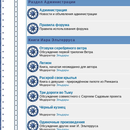
Раздел Администрации
Администрация
Новости и объявления администрации
Правила форума
Правила использования форума
Книги Иара Эльтерруса
Отзвуки серебряного ветра
Обсуждение первой трилогии Ветра
Модератор
Эльдары
Легион
Книга, начатая неожиданно для автора
Модератор
Эльдары
Раскрой свои крылья
Книга о девушке - прирождённом пилоте из Ринканга
Модератор
Эльдары
Три дороги во Тьму
Обсуждение совместного с Сергеем Садовым проекта
Модератор
Эльдары
Чёрный кузнец
Модератор
Эльдары
Одиночные произведения
Обсуждение других книг И. Эльтерруса
Модератор
Эльдары