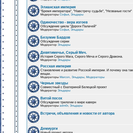
Элианская империя
"Бремя императора", "Навстречу судьбе", "Незваные гости"
Модераторы
Софья
,
Эльдары
Одиночество - вера изгоев
Обсуждение цикла "Дороги Палачей"
Модераторы
Софья
,
Эльдары
Безумие Бардов
Обсуждение серии
Модератор
Эльдары
Девятимечье, Серый Меч.
История Серого Мага, Серого Меча и Серого Дракона.
Модератор
Эльдары
Росская империя
Становление и развитие Росской империи. И почему она та
вещах.
Модераторы
Marcon
,
Эльдары
,
Модераторы
Черные звезды
Совместный с Екатериной Белецкой проект
Модератор
Эльдары
Витой посох
Обсуждение трилогии о мире каверн
Модераторы
adm0r
,
Эльдары
Встречи, объявления и новости от автора
Демиурги
Новый проект автора