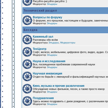
Рисуйте-рисуйте-рисуйте :)
Модератор
Эльдары
Технический раздел
Вопросы по форуму
О форуме, его прошлом, настоящем и будущем, замеченны
Модератор
Эльдары
Беседка
Каминный зал
Разговоры обо всём
Модераторы
Эльдары
,
Модераторы
ТехЦентр
Софт, железо, мобильники, цифровое фото, видео, аудио. 
Модератор
Эльдары
Наука и исследования
Все, посвященное проблемам современной науки
Модератор
Эльдары
Научная инквизиция
Отдел по борьбе с лженаукой и фальсификацией научных и
Кино, музыка и прочие развлечения
Обсуждение новых фильмов, песен, а также просто юмор
Модератор
Эльдары
Поздравления
Здесь можно поздравить с днем рождения, с различными п
Модератор
Эльдары