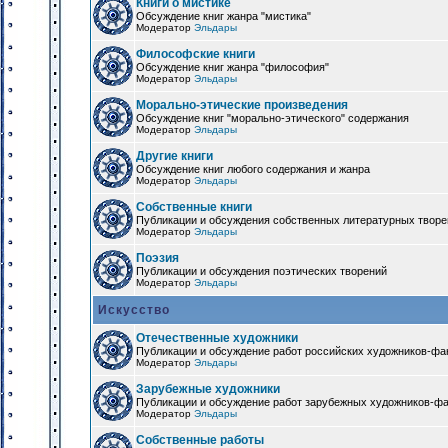
Книги о мистике
Обсуждение книг жанра "мистика"
Модератор
Эльдары
Философские книги
Обсуждение книг жанра "философия"
Модератор
Эльдары
Морально-этические произведения
Обсуждение книг "морально-этического" содержания
Модератор
Эльдары
Другие книги
Обсуждение книг любого содержания и жанра
Модератор
Эльдары
Собственные книги
Публикации и обсуждения собственных литературных твор
Модератор
Эльдары
Поэзия
Публикации и обсуждения поэтических творений
Модератор
Эльдары
Искусство
Отечественные художники
Публикации и обсуждение работ российских художников-фа
Модератор
Эльдары
Зарубежные художники
Публикации и обсуждение работ зарубежных художников-ф
Модератор
Эльдары
Собственные работы