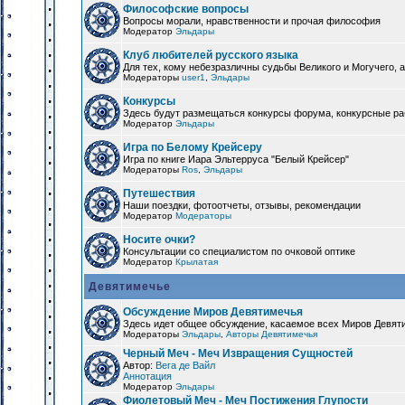
Философские вопросы
Вопросы морали, нравственности и прочая философия
Модератор
Эльдары
Клуб любителей русского языка
Для тех, кому небезразличны судьбы Великого и Могучего, а
Модераторы
user1
,
Эльдары
Конкурсы
Здесь будут размещаться конкурсы форума, конкурсные ра
Модератор
Эльдары
Игра по Белому Крейсеру
Игра по книге Иара Эльтерруса "Белый Крейсер"
Модераторы
Ros
,
Эльдары
Путешествия
Наши поездки, фотоотчеты, отзывы, рекомендации
Модератор
Модераторы
Носите очки?
Консультации со специалистом по очковой оптике
Модератор
Крылатая
Девятимечье
Обсуждение Миров Девятимечья
Здесь идет общее обсуждение, касаемое всех Миров Девяти
Модераторы
Эльдары
,
Авторы Девятимечья
Черный Меч - Меч Извращения Сущностей
Автор:
Вега де Вайл
Аннотация
Модератор
Эльдары
Фиолетовый Меч - Меч Постижения Глупости