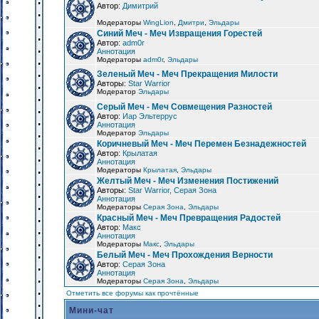
Автор:
Димитрий
Модераторы
WingLion
,
Дмитри
,
Эльдары
Синий Меч - Меч Извращения Горестей
Автор:
adm0r
Аннотация
Модераторы
adm0r
,
Эльдары
Зеленый Меч - Меч Прекращения Милости
Авторы:
Star Warrior
Модератор
Эльдары
Серый Меч - Меч Совмещения Разностей
Автор:
Иар Эльтеррус
Аннотация
Модератор
Эльдары
Коричневый Меч - Меч Перемен Безнадежностей
Автор:
Крылатая
Аннотация
Модераторы
Крылатая
,
Эльдары
Желтый Меч - Меч Изменения Постижений
Авторы:
Star Warrior, Серая Зона
Аннотация
Модераторы
Серая Зона
,
Эльдары
Красный Меч - Меч Превращения Радостей
Автор:
Макс
Аннотация
Модераторы
Макс
,
Эльдары
Белый Меч - Меч Прохождения Верности
Автор:
Серая Зона
Аннотация
Модераторы
Серая Зона
,
Эльдары
Отметить все форумы как прочтённые
Мини-чат