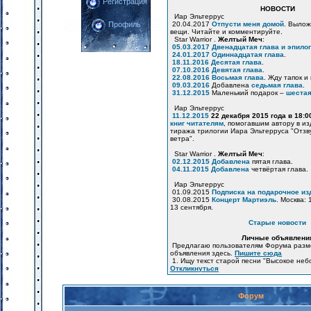
Регистрация
НОВОСТИ
Иар Эльтеррус
20.04.2017
Отпусти меня домой
. Вылож
Профиль
вещи. Читайте и комментируйте.
Star Warrior .
Желтый Меч
:
05.03.2017
Двенадцатая глава и эпилог
24.01.2017
Одиннадцатая глава
.
18.11.2016
Десятая глава
.
07.10.2016
Девятая глава
.
22.08.2016
Восьмая глава
. Жду тапок и
09.03.2016
Добавлена
седьмая глава
.
31.12.2015
Маленький подарок –
шестая
Иар Эльтеррус
11.12.2015
22 декабря 2015 года в 18:
книг читателям
, помогавшим автору в и
тиража трилогии Иара Эльтерруса "Отзв
ветра".
Star Warrior .
Желтый Меч
:
02.12.2015
Добавлена
пятая глава.
04.11.2015
Добавлена
четвёртая глава.
Иар Эльтеррус
01.09.2015
Подписка на подарочное из
30.08.2015
Концерт Мартиэль
. Москва: 
13 сентября.
Старые новости
Личные объявлени
Предлагаю пользователям Форума разм
объявления здесь.
Пишите сюда
1. Ищу текст старой песни "Высокое неб
Откликнуться
Форум