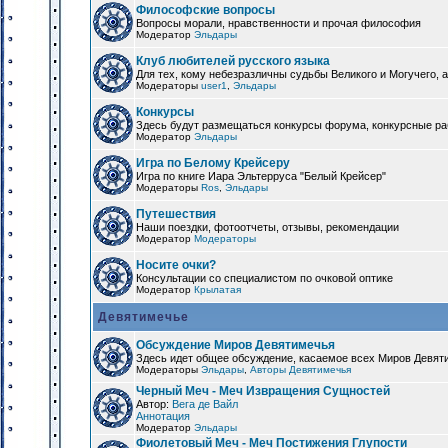
Философские вопросы
Вопросы морали, нравственности и прочая философия
Модератор
Эльдары
Клуб любителей русского языка
Для тех, кому небезразличны судьбы Великого и Могучего, а
Модераторы
user1
,
Эльдары
Конкурсы
Здесь будут размещаться конкурсы форума, конкурсные ра
Модератор
Эльдары
Игра по Белому Крейсеру
Игра по книге Иара Эльтерруса "Белый Крейсер"
Модераторы
Ros
,
Эльдары
Путешествия
Наши поездки, фотоотчеты, отзывы, рекомендации
Модератор
Модераторы
Носите очки?
Консультации со специалистом по очковой оптике
Модератор
Крылатая
Девятимечье
Обсуждение Миров Девятимечья
Здесь идет общее обсуждение, касаемое всех Миров Девяти
Модераторы
Эльдары
,
Авторы Девятимечья
Черный Меч - Меч Извращения Сущностей
Автор:
Вега де Вайл
Аннотация
Модератор
Эльдары
Фиолетовый Меч - Меч Постижения Глупости