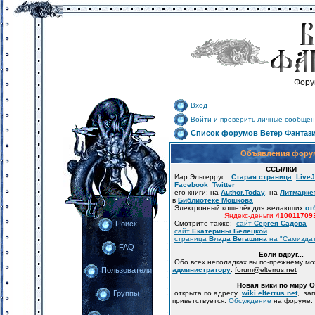
Фору
Вход
Войти и проверить личные сообщен
Список форумов Ветер Фантаз
Объявления фору
ССЫЛКИ
Иар Эльтеррус:
Старая страница
LiveJ
Facebook
Twitter
его книги: на
Author.Today
, на
Литмарке
в
Библиотеке Мошкова
Электронный кошелёк для желающих
от
Яндекс-деньги
410011709
Смотрите также:
сайт
Сергея Садова
Поиск
сайт
Екатерины Белецкой
страница
Влада Вегашина
на "Самизда
FAQ
Если вдруг...
Обо всех неполадках вы по-прежнему м
администратору
.
forum
@
elterrus.net
Пользователи
Новая вики по миру 
открыта по адресу
wiki.elterrus.net
, за
Группы
приветствуется.
Обсуждение
на форуме.