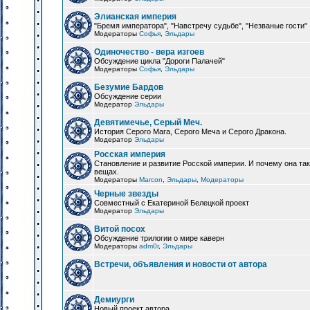
Элианская империя
"Бремя императора", "Навстречу судьбе", "Незваные гости"
Модераторы
Софья
,
Эльдары
Одиночество - вера изгоев
Обсуждение цикла "Дороги Палачей"
Модераторы
Софья
,
Эльдары
Безумие Бардов
Обсуждение серии
Модератор
Эльдары
Девятимечье, Серый Меч.
История Серого Мага, Серого Меча и Серого Дракона.
Модератор
Эльдары
Росская империя
Становление и развитие Росской империи. И почему она та
вещах.
Модераторы
Marcon
,
Эльдары
,
Модераторы
Черные звезды
Совместный с Екатериной Белецкой проект
Модератор
Эльдары
Витой посох
Обсуждение трилогии о мире каверн
Модераторы
adm0r
,
Эльдары
Встречи, объявления и новости от автора
Демиурги
Новый проект автора