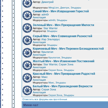
Автор:
Димитрий
Модераторы
WingLion
,
Дмитри
,
Эльдары
Синий Меч - Меч Извращения Горестей
Автор:
adm0r
Аннотация
Модераторы
adm0r
,
Эльдары
Зеленый Меч - Меч Прекращения Милости
Авторы:
Star Warrior
Модератор
Эльдары
Серый Меч - Меч Совмещения Разностей
Автор:
Иар Эльтеррус
Аннотация
Модератор
Эльдары
Коричневый Меч - Меч Перемен Безнадежностей
Автор:
Крылатая
Аннотация
Модераторы
Крылатая
,
Эльдары
Желтый Меч - Меч Изменения Постижений
Авторы:
Star Warrior, Серая Зона
Аннотация
Модераторы
Серая Зона
,
Эльдары
Красный Меч - Меч Превращения Радостей
Автор:
Макс
Аннотация
Модераторы
Макс
,
Эльдары
Белый Меч - Меч Прохождения Верности
Автор:
Серая Зона
Аннотация
Модераторы
Серая Зона
,
Эльдары
Отметить все форумы как прочтённые
Мини-чат