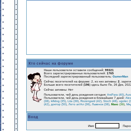
Кто сейчас на форуме
Наши пользователи оставили сообщений:
99321
Всего зарегистрированных пользователей:
1765
Последний зарегистрированный пользователь:
GamerMan
Сейчас посетителей на форуме: 2, из них активны:
2
, зарег
Больше всего посетителей (
196
) здесь было Пн, 26 Дек, 202
Сейчас активны: Нет
Пользователи, чей день рождения сегодня:
ArsPara (40)
,
Aus
Пользователи, чей день рождения в ближайшие 7 дней:
Alex
(38)
,
kifidog (35)
,
Lita (39)
,
Rozengard (42)
,
Stoch (48)
,
ugolec (
(42)
,
доктор (50)
,
Лето ап'Ал (36)
,
Львенок (38)
,
Макс
(39)
,
Мид
Вход
Имя:
Парол