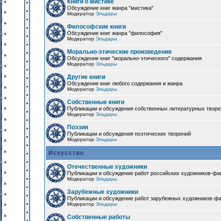
Книги о мистике
Обсуждение книг жанра "мистика"
Модератор
Эльдары
Философские книги
Обсуждение книг жанра "философия"
Модератор
Эльдары
Морально-этические произведения
Обсуждение книг "морально-этического" содержания
Модератор
Эльдары
Другие книги
Обсуждение книг любого содержания и жанра
Модератор
Эльдары
Собственные книги
Публикации и обсуждения собственных литературных твор
Модератор
Эльдары
Поэзия
Публикации и обсуждения поэтических творений
Модератор
Эльдары
Искусство
Отечественные художники
Публикации и обсуждение работ российских художников-фа
Модератор
Эльдары
Зарубежные художники
Публикации и обсуждение работ зарубежных художников-ф
Модератор
Эльдары
Собственные работы