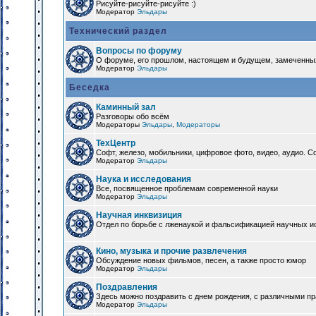
Рисуйте-рисуйте-рисуйте :)
Модератор
Эльдары
Технический раздел
Вопросы по форуму
О форуме, его прошлом, настоящем и будущем, замеченны
Модератор
Эльдары
Беседка
Каминный зал
Разговоры обо всём
Модераторы
Эльдары
,
Модераторы
ТехЦентр
Софт, железо, мобильники, цифровое фото, видео, аудио. 
Модератор
Эльдары
Наука и исследования
Все, посвященное проблемам современной науки
Модератор
Эльдары
Научная инквизиция
Отдел по борьбе с лженаукой и фальсификацией научных и
Кино, музыка и прочие развлечения
Обсуждение новых фильмов, песен, а также просто юмор
Модератор
Эльдары
Поздравления
Здесь можно поздравить с днем рождения, с различными п
Модератор
Эльдары