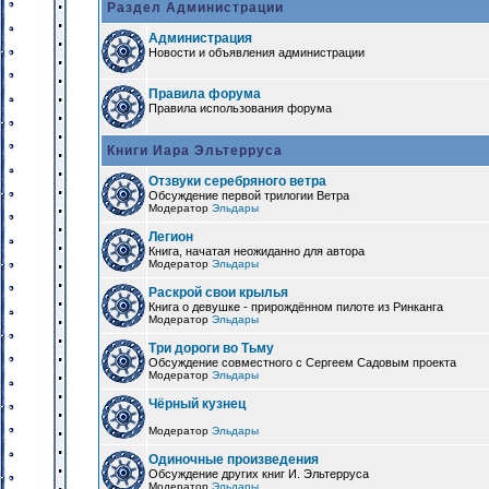
Раздел Администрации
Администрация
Новости и объявления администрации
Правила форума
Правила использования форума
Книги Иара Эльтерруса
Отзвуки серебряного ветра
Обсуждение первой трилогии Ветра
Модератор
Эльдары
Легион
Книга, начатая неожиданно для автора
Модератор
Эльдары
Раскрой свои крылья
Книга о девушке - прирождённом пилоте из Ринканга
Модератор
Эльдары
Три дороги во Тьму
Обсуждение совместного с Сергеем Садовым проекта
Модератор
Эльдары
Чёрный кузнец
Модератор
Эльдары
Одиночные произведения
Обсуждение других книг И. Эльтерруса
Модератор
Эльдары