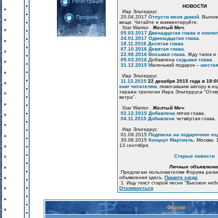
Регистрация
НОВОСТИ
Иар Эльтеррус
20.04.2017
Отпусти меня домой
. Вылож
Профиль
вещи. Читайте и комментируйте.
Star Warrior .
Желтый Меч
:
05.03.2017
Двенадцатая глава и эпилог
24.01.2017
Одиннадцатая глава
.
18.11.2016
Десятая глава
.
07.10.2016
Девятая глава
.
22.08.2016
Восьмая глава
. Жду тапок и
09.03.2016
Добавлена
седьмая глава
.
31.12.2015
Маленький подарок –
шестая
Иар Эльтеррус
11.12.2015
22 декабря 2015 года в 18:
книг читателям
, помогавшим автору в и
тиража трилогии Иара Эльтерруса "Отзв
ветра".
Star Warrior .
Желтый Меч
:
02.12.2015
Добавлена
пятая глава.
04.11.2015
Добавлена
четвёртая глава.
Иар Эльтеррус
01.09.2015
Подписка на подарочное из
30.08.2015
Концерт Мартиэль
. Москва: 
13 сентября.
Старые новости
Личные объявлени
Предлагаю пользователям Форума разм
объявления здесь.
Пишите сюда
1. Ищу текст старой песни "Высокое неб
Откликнуться
Форум