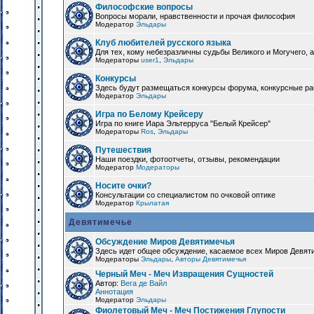
Философские вопросы
Вопросы морали, нравственности и прочая философия
Модератор
Эльдары
Клуб любителей русского языка
Для тех, кому небезразличны судьбы Великого и Могучего, а
Модераторы
user1
,
Эльдары
Конкурсы
Здесь будут размещаться конкурсы форума, конкурсные ра
Модератор
Эльдары
Игра по Белому Крейсеру
Игра по книге Иара Эльтерруса "Белый Крейсер"
Модераторы
Ros
,
Эльдары
Путешествия
Наши поездки, фотоотчеты, отзывы, рекомендации
Модератор
Модераторы
Носите очки?
Консультации со специалистом по очковой оптике
Модератор
Крылатая
Девятимечье
Обсуждение Миров Девятимечья
Здесь идет общее обсуждение, касаемое всех Миров Девяти
Модераторы
Эльдары
,
Авторы Девятимечья
Черный Меч - Меч Извращения Сущностей
Автор:
Вега де Вайл
Аннотация
Модератор
Эльдары
Фиолетовый Меч - Меч Постижения Глупости