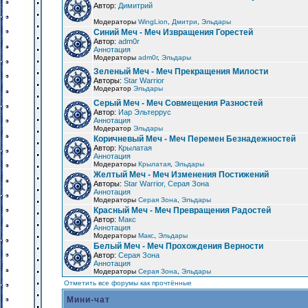
Автор:
Димитрий
Модераторы
WingLion
,
Дмитри
,
Эльдары
Синий Меч - Меч Извращения Горестей
Автор:
adm0r
Аннотация
Модераторы
adm0r
,
Эльдары
Зеленый Меч - Меч Прекращения Милости
Авторы:
Star Warrior
Модератор
Эльдары
Серый Меч - Меч Совмещения Разностей
Автор:
Иар Эльтеррус
Аннотация
Модератор
Эльдары
Коричневый Меч - Меч Перемен Безнадежностей
Автор:
Крылатая
Аннотация
Модераторы
Крылатая
,
Эльдары
Желтый Меч - Меч Изменения Постижений
Авторы:
Star Warrior, Серая Зона
Аннотация
Модераторы
Серая Зона
,
Эльдары
Красный Меч - Меч Превращения Радостей
Автор:
Макс
Аннотация
Модераторы
Макс
,
Эльдары
Белый Меч - Меч Прохождения Верности
Автор:
Серая Зона
Аннотация
Модераторы
Серая Зона
,
Эльдары
Отметить все форумы как прочтённые
Мини-чат