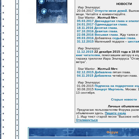
Регистрация
НОВОСТИ
Иар Эльтеррус
20.04.2017
Отпусти меня домой
. Вылож
Профиль
вещи. Читайте и комментируйте.
Star Warrior .
Желтый Меч
:
05.03.2017
Двенадцатая глава и эпилог
24.01.2017
Одиннадцатая глава
.
18.11.2016
Десятая глава
.
07.10.2016
Девятая глава
.
22.08.2016
Восьмая глава
. Жду тапок и
09.03.2016
Добавлена
седьмая глава
.
31.12.2015
Маленький подарок –
шестая
Иар Эльтеррус
11.12.2015
22 декабря 2015 года в 18:
книг читателям
, помогавшим автору в и
тиража трилогии Иара Эльтерруса "Отзв
ветра".
Star Warrior .
Желтый Меч
:
02.12.2015
Добавлена
пятая глава.
04.11.2015
Добавлена
четвёртая глава.
Иар Эльтеррус
01.09.2015
Подписка на подарочное из
30.08.2015
Концерт Мартиэль
. Москва: 
13 сентября.
Старые новости
Личные объявлени
Предлагаю пользователям Форума разм
объявления здесь.
Пишите сюда
1. Ищу текст старой песни "Высокое неб
Откликнуться
Форум