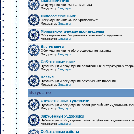
Книги о мистике
Обсуждение книг жанра "мистика"
Модератор
Эльдары
Философские книги
Обсуждение книг жанра "философия"
Модератор
Эльдары
Морально-этические произведения
Обсуждение книг "морально-этического" содержания
Модератор
Эльдары
Другие книги
Обсуждение книг любого содержания и жанра
Модератор
Эльдары
Собственные книги
Публикации и обсуждения собственных литературных твор
Модератор
Эльдары
Поэзия
Публикации и обсуждения поэтических творений
Модератор
Эльдары
Искусство
Отечественные художники
Публикации и обсуждение работ российских художников-фа
Модератор
Эльдары
Зарубежные художники
Публикации и обсуждение работ зарубежных художников-ф
Модератор
Эльдары
Собственные работы