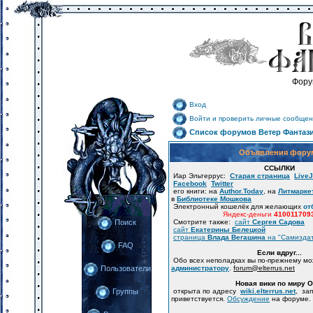
Фору
Вход
Войти и проверить личные сообщен
Список форумов Ветер Фантаз
Объявления фору
ССЫЛКИ
Иар Эльтеррус:
Старая страница
LiveJ
Facebook
Twitter
его книги: на
Author.Today
, на
Литмарке
в
Библиотеке Мошкова
Электронный кошелёк для желающих
от
Яндекс-деньги
410011709
Смотрите также:
сайт
Сергея Садова
Поиск
сайт
Екатерины Белецкой
страница
Влада Вегашина
на "Самизда
FAQ
Если вдруг...
Обо всех неполадках вы по-прежнему м
администратору
.
forum
@
elterrus.net
Пользователи
Новая вики по миру 
открыта по адресу
wiki.elterrus.net
, за
Группы
приветствуется.
Обсуждение
на форуме.