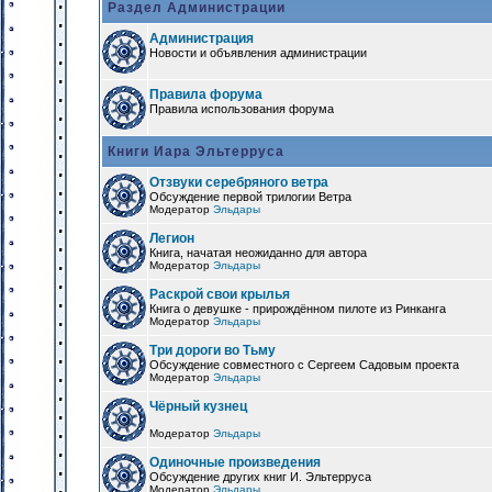
Раздел Администрации
Администрация
Новости и объявления администрации
Правила форума
Правила использования форума
Книги Иара Эльтерруса
Отзвуки серебряного ветра
Обсуждение первой трилогии Ветра
Модератор
Эльдары
Легион
Книга, начатая неожиданно для автора
Модератор
Эльдары
Раскрой свои крылья
Книга о девушке - прирождённом пилоте из Ринканга
Модератор
Эльдары
Три дороги во Тьму
Обсуждение совместного с Сергеем Садовым проекта
Модератор
Эльдары
Чёрный кузнец
Модератор
Эльдары
Одиночные произведения
Обсуждение других книг И. Эльтерруса
Модератор
Эльдары