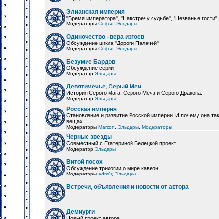
Элианская империя
"Бремя императора", "Навстречу судьбе", "Незваные гости"
Модераторы
Софья
,
Эльдары
Одиночество - вера изгоев
Обсуждение цикла "Дороги Палачей"
Модераторы
Софья
,
Эльдары
Безумие Бардов
Обсуждение серии
Модератор
Эльдары
Девятимечье, Серый Меч.
История Серого Мага, Серого Меча и Серого Дракона.
Модератор
Эльдары
Росская империя
Становление и развитие Росской империи. И почему она та
вещах.
Модераторы
Marcon
,
Эльдары
,
Модераторы
Черные звезды
Совместный с Екатериной Белецкой проект
Модератор
Эльдары
Витой посох
Обсуждение трилогии о мире каверн
Модераторы
adm0r
,
Эльдары
Встречи, объявления и новости от автора
Демиурги
Новый проект автора