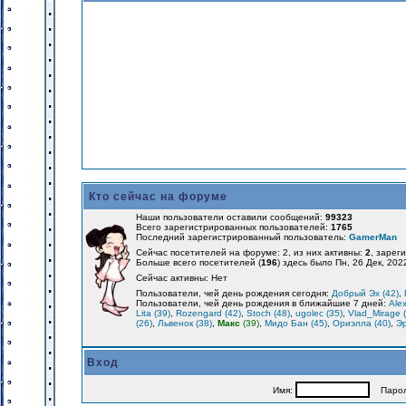
Кто сейчас на форуме
Наши пользователи оставили сообщений:
99323
Всего зарегистрированных пользователей:
1765
Последний зарегистрированный пользователь:
GamerMan
Сейчас посетителей на форуме: 2, из них активны:
2
, зарег
Больше всего посетителей (
196
) здесь было Пн, 26 Дек, 202
Сейчас активны: Нет
Пользователи, чей день рождения сегодня:
Добрый Эх (42)
,
Пользователи, чей день рождения в ближайшие 7 дней:
Alex
Lita (39)
,
Rozengard (42)
,
Stoch (48)
,
ugolec (35)
,
Vlad_Mirage 
(26)
,
Львенок (38)
,
Макс
(39)
,
Мидо Бан (45)
,
Ориэлла (40)
,
Эр
Вход
Имя:
Парол