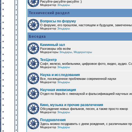
Рисуйте-рисуйте-рисуйте :)
Модератор
Эльдары
Технический раздел
Вопросы по форуму
О форуме, его прошлом, настоящем и будущем, замеченны
Модератор
Эльдары
Беседка
Каминный зал
Разговоры обо всём
Модераторы
Эльдары
,
Модераторы
ТехЦентр
Софт, железо, мобильники, цифровое фото, видео, аудио. 
Модератор
Эльдары
Наука и исследования
Все, посвященное проблемам современной науки
Модератор
Эльдары
Научная инквизиция
Отдел по борьбе с лженаукой и фальсификацией научных и
Кино, музыка и прочие развлечения
Обсуждение новых фильмов, песен, а также просто юмор
Модератор
Эльдары
Поздравления
Здесь можно поздравить с днем рождения, с различными п
Модератор
Эльдары