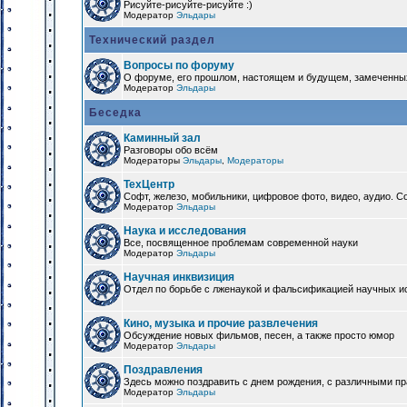
Рисуйте-рисуйте-рисуйте :)
Модератор
Эльдары
Технический раздел
Вопросы по форуму
О форуме, его прошлом, настоящем и будущем, замеченны
Модератор
Эльдары
Беседка
Каминный зал
Разговоры обо всём
Модераторы
Эльдары
,
Модераторы
ТехЦентр
Софт, железо, мобильники, цифровое фото, видео, аудио. 
Модератор
Эльдары
Наука и исследования
Все, посвященное проблемам современной науки
Модератор
Эльдары
Научная инквизиция
Отдел по борьбе с лженаукой и фальсификацией научных и
Кино, музыка и прочие развлечения
Обсуждение новых фильмов, песен, а также просто юмор
Модератор
Эльдары
Поздравления
Здесь можно поздравить с днем рождения, с различными п
Модератор
Эльдары