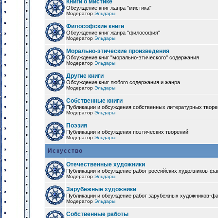
Книги о мистике
Обсуждение книг жанра "мистика"
Модератор
Эльдары
Философские книги
Обсуждение книг жанра "философия"
Модератор
Эльдары
Морально-этические произведения
Обсуждение книг "морально-этического" содержания
Модератор
Эльдары
Другие книги
Обсуждение книг любого содержания и жанра
Модератор
Эльдары
Собственные книги
Публикации и обсуждения собственных литературных твор
Модератор
Эльдары
Поэзия
Публикации и обсуждения поэтических творений
Модератор
Эльдары
Искусство
Отечественные художники
Публикации и обсуждение работ российских художников-фа
Модератор
Эльдары
Зарубежные художники
Публикации и обсуждение работ зарубежных художников-ф
Модератор
Эльдары
Собственные работы