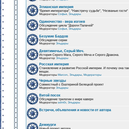
Элианская империя
"Бремя императора", "Навстречу судьбе", "Незваные гости"
Модераторы
Софья
,
Эльдары
Одиночество - вера изгоев
Обсуждение цикла "Дороги Палачей"
Модераторы
Софья
,
Эльдары
Безумие Бардов
Обсуждение серии
Модератор
Эльдары
Девятимечье, Серый Меч.
История Серого Мага, Серого Меча и Серого Дракона.
Модератор
Эльдары
Росская империя
Становление и развитие Росской империи. И почему она та
вещах.
Модераторы
Marcon
,
Эльдары
,
Модераторы
Черные звезды
Совместный с Екатериной Белецкой проект
Модератор
Эльдары
Витой посох
Обсуждение трилогии о мире каверн
Модераторы
adm0r
,
Эльдары
Встречи, объявления и новости от автора
Демиурги
Новый проект автора