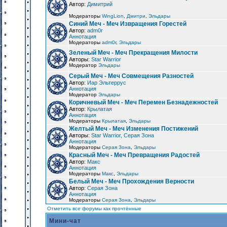
Автор:
Димитрий
Модераторы
WingLion
,
Дмитри
,
Эльдары
Синий Меч - Меч Извращения Горестей
Автор:
adm0r
Аннотация
Модераторы
adm0r
,
Эльдары
Зеленый Меч - Меч Прекращения Милости
Авторы:
Star Warrior
Модератор
Эльдары
Серый Меч - Меч Совмещения Разностей
Автор:
Иар Эльтеррус
Аннотация
Модератор
Эльдары
Коричневый Меч - Меч Перемен Безнадежностей
Автор:
Крылатая
Аннотация
Модераторы
Крылатая
,
Эльдары
Желтый Меч - Меч Изменения Постижений
Авторы:
Star Warrior, Серая Зона
Аннотация
Модераторы
Серая Зона
,
Эльдары
Красный Меч - Меч Превращения Радостей
Автор:
Макс
Аннотация
Модераторы
Макс
,
Эльдары
Белый Меч - Меч Прохождения Верности
Автор:
Серая Зона
Аннотация
Модераторы
Серая Зона
,
Эльдары
Отметить все форумы как прочтённые
Мини-чат