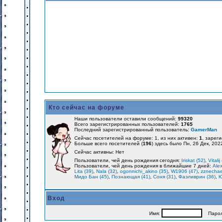
Кто сейчас на форуме
Наши пользователи оставили сообщений:
99320
Всего зарегистрированных пользователей:
1765
Последний зарегистрированный пользователь:
GamerMan
Сейчас посетителей на форуме: 1, из них активен:
1
, зарег
Больше всего посетителей (
196
) здесь было Пн, 26 Дек, 202
Сейчас активны: Нет
Пользователи, чей день рождения сегодня:
Iriskat (52)
,
Vitalij
Пользователи, чей день рождения в ближайшие 7 дней:
Alex
Lita (39)
,
Nala (32)
,
ogonnichi_akino (35)
,
W1906 (47)
,
zznechae
Мидо Бан (45)
,
Познающая (41)
,
Соня (31)
,
Фаэливрин (36)
,
Ю
Вход
Имя:
Парол