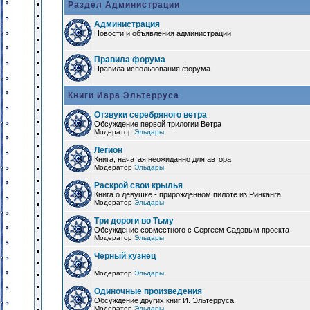
Раздел Администрации
Администрация
Новости и объявления администрации
Правила форума
Правила использования форума
Книги Иара Эльтерруса
Отзвуки серебряного ветра
Обсуждение первой трилогии Ветра
Модератор
Эльдары
Легион
Книга, начатая неожиданно для автора
Модератор
Эльдары
Раскрой свои крылья
Книга о девушке - прирождённом пилоте из Ринканга
Модератор
Эльдары
Три дороги во Тьму
Обсуждение совместного с Сергеем Садовым проекта
Модератор
Эльдары
Чёрный кузнец
Модератор
Эльдары
Одиночные произведения
Обсуждение других книг И. Эльтерруса
Модератор
Эльдары