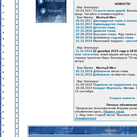
Регистрация
НОВОСТИ
Иар Эльтеррус
20.04.2017
Отпусти меня домой
. Вылож
Профиль
вещи. Читайте и комментируйте.
Star Warrior .
Желтый Меч
:
05.03.2017
Двенадцатая глава и эпилог
24.01.2017
Одиннадцатая глава
.
18.11.2016
Десятая глава
.
07.10.2016
Девятая глава
.
22.08.2016
Восьмая глава
. Жду тапок и
09.03.2016
Добавлена
седьмая глава
.
31.12.2015
Маленький подарок –
шестая
Иар Эльтеррус
11.12.2015
22 декабря 2015 года в 18:
книг читателям
, помогавшим автору в и
тиража трилогии Иара Эльтерруса "Отзв
ветра".
Star Warrior .
Желтый Меч
:
02.12.2015
Добавлена
пятая глава.
04.11.2015
Добавлена
четвёртая глава.
Иар Эльтеррус
01.09.2015
Подписка на подарочное из
30.08.2015
Концерт Мартиэль
. Москва: 
13 сентября.
Старые новости
Личные объявлени
Предлагаю пользователям Форума разм
объявления здесь.
Пишите сюда
1. Ищу текст старой песни "Высокое неб
Откликнуться
Форум