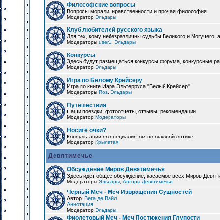
Философские вопросы
Вопросы морали, нравственности и прочая философия
Модератор
Эльдары
Клуб любителей русского языка
Для тех, кому небезразличны судьбы Великого и Могучего, а
Модераторы
user1
,
Эльдары
Конкурсы
Здесь будут размещаться конкурсы форума, конкурсные ра
Модератор
Эльдары
Игра по Белому Крейсеру
Игра по книге Иара Эльтерруса "Белый Крейсер"
Модераторы
Ros
,
Эльдары
Путешествия
Наши поездки, фотоотчеты, отзывы, рекомендации
Модератор
Модераторы
Носите очки?
Консультации со специалистом по очковой оптике
Модератор
Крылатая
Девятимечье
Обсуждение Миров Девятимечья
Здесь идет общее обсуждение, касаемое всех Миров Девяти
Модераторы
Эльдары
,
Авторы Девятимечья
Черный Меч - Меч Извращения Сущностей
Автор:
Вега де Вайл
Аннотация
Модератор
Эльдары
Фиолетовый Меч - Меч Постижения Глупости