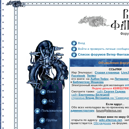
Фору
Вход
Войти и проверить личные сообщен
Список форумов Ветер Фантаз
Объявления фору
ССЫЛКИ
Иар Эльтеррус:
Старая страница
LiveJ
Facebook
Twitter
его книги: на
Author.Today
, на
Литмарке
в
Библиотеке Мошкова
Электронный кошелёк для желающих
от
Яндекс-деньги
410011709
Смотрите также:
сайт
Сергея Садова
Поиск
сайт
Екатерины Белецкой
страница
Влада Вегашина
на "Самизда
FAQ
Если вдруг...
Обо всех неполадках вы по-прежнему м
администратору
.
forum
@
elterrus.net
Пользователи
Новая вики по миру 
открыта по адресу
wiki.elterrus.net
, за
Группы
приветствуется.
Обсуждение
на форуме.