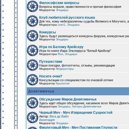
Философские вопросы
Вопросы морали, нравственности и прочая философия
Модератор
Эльдары
Клуб любителей русского языка
Для тех, кому небезразличны судьбы Великого и Могучего, а
Модераторы
user1
,
Эльдары
Конкурсы
Здесь будут размещаться конкурсы форума, конкурсные ра
Модератор
Эльдары
Игра по Белому Крейсеру
Игра по книге Иара Эльтерруса "Белый Крейсер"
Модераторы
Ros
,
Эльдары
Путешествия
Наши поездки, фотоотчеты, отзывы, рекомендации
Модератор
Модераторы
Носите очки?
Консультации со специалистом по очковой оптике
Модератор
Крылатая
Девятимечье
Обсуждение Миров Девятимечья
Здесь идет общее обсуждение, касаемое всех Миров Девяти
Модераторы
Эльдары
,
Авторы Девятимечья
Черный Меч - Меч Извращения Сущностей
Автор:
Вега де Вайл
Аннотация
Модератор
Эльдары
Фиолетовый Меч - Меч Постижения Глупости