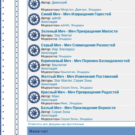
Автор:
Димитрий
Модераторы
WingLion
,
Дмитри
,
Эльдары
Синий Меч - Меч Извращения Горестей
Автор:
adm0r
Аннотация
Модераторы
adm0r
,
Эльдары
Зеленый Меч - Меч Прекращения Милости
Авторы:
Star Warrior
Модератор
Эльдары
Серый Меч - Меч Совмещения Разностей
Автор:
Иар Эльтеррус
Аннотация
Модератор
Эльдары
Коричневый Меч - Меч Перемен Безнадежностей
Автор:
Крылатая
Аннотация
Модераторы
Крылатая
,
Эльдары
Желтый Меч - Меч Изменения Постижений
Авторы:
Star Warrior, Серая Зона
Аннотация
Модераторы
Серая Зона
,
Эльдары
Красный Меч - Меч Превращения Радостей
Автор:
Макс
Аннотация
Модераторы
Макс
,
Эльдары
Белый Меч - Меч Прохождения Верности
Автор:
Серая Зона
Аннотация
Модераторы
Серая Зона
,
Эльдары
Отметить все форумы как прочтённые
Мини-чат