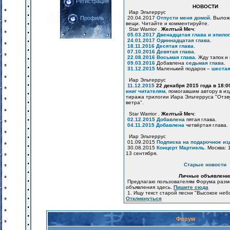
Регистрация
НОВОСТИ
Иар Эльтеррус
20.04.2017
Отпусти меня домой
. Вылож
Профиль
вещи. Читайте и комментируйте.
Star Warrior .
Желтый Меч
:
05.03.2017
Двенадцатая глава и эпилог
24.01.2017
Одиннадцатая глава
.
18.11.2016
Десятая глава
.
07.10.2016
Девятая глава
.
22.08.2016
Восьмая глава
. Жду тапок и
09.03.2016
Добавлена
седьмая глава
.
31.12.2015
Маленький подарок –
шестая
Иар Эльтеррус
11.12.2015
22 декабря 2015 года в 18:
книг читателям
, помогавшим автору в и
тиража трилогии Иара Эльтерруса "Отзв
ветра".
Star Warrior .
Желтый Меч
:
02.12.2015
Добавлена
пятая глава.
04.11.2015
Добавлена
четвёртая глава.
Иар Эльтеррус
01.09.2015
Подписка на подарочное из
30.08.2015
Концерт Мартиэль
. Москва: 
13 сентября.
Старые новости
Личные объявлени
Предлагаю пользователям Форума разм
объявления здесь.
Пишите сюда
1. Ищу текст старой песни "Высокое неб
Откликнуться
Форум