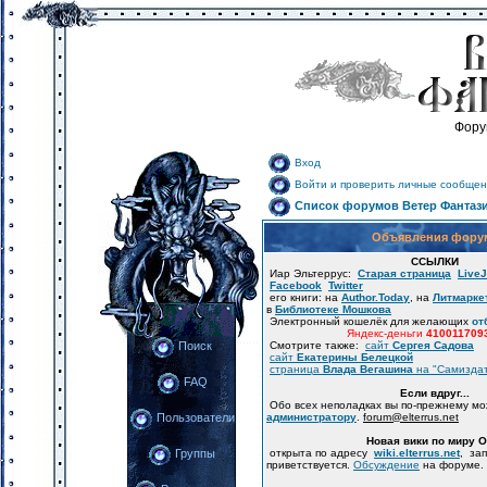
Фору
Вход
Войти и проверить личные сообщен
Список форумов Ветер Фантаз
Объявления фору
ССЫЛКИ
Иар Эльтеррус:
Старая страница
LiveJ
Facebook
Twitter
его книги: на
Author.Today
, на
Литмарке
в
Библиотеке Мошкова
Электронный кошелёк для желающих
от
Яндекс-деньги
410011709
Смотрите также:
сайт
Сергея Садова
Поиск
сайт
Екатерины Белецкой
страница
Влада Вегашина
на "Самизда
FAQ
Если вдруг...
Обо всех неполадках вы по-прежнему м
администратору
.
forum
@
elterrus.net
Пользователи
Новая вики по миру 
открыта по адресу
wiki.elterrus.net
, за
Группы
приветствуется.
Обсуждение
на форуме.