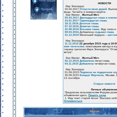
Регистрация
НОВОСТИ
Иар Эльтеррус
20.04.2017
Отпусти меня домой
. Вылож
Профиль
вещи. Читайте и комментируйте.
Star Warrior .
Желтый Меч
:
05.03.2017
Двенадцатая глава и эпилог
24.01.2017
Одиннадцатая глава
.
18.11.2016
Десятая глава
.
07.10.2016
Девятая глава
.
22.08.2016
Восьмая глава
. Жду тапок и
09.03.2016
Добавлена
седьмая глава
.
31.12.2015
Маленький подарок –
шестая
Иар Эльтеррус
11.12.2015
22 декабря 2015 года в 18:
книг читателям
, помогавшим автору в и
тиража трилогии Иара Эльтерруса "Отзв
ветра".
Star Warrior .
Желтый Меч
:
02.12.2015
Добавлена
пятая глава.
04.11.2015
Добавлена
четвёртая глава.
Иар Эльтеррус
01.09.2015
Подписка на подарочное из
30.08.2015
Концерт Мартиэль
. Москва: 
13 сентября.
Старые новости
Личные объявлени
Предлагаю пользователям Форума разм
объявления здесь.
Пишите сюда
1. Ищу текст старой песни "Высокое неб
Откликнуться
Форум