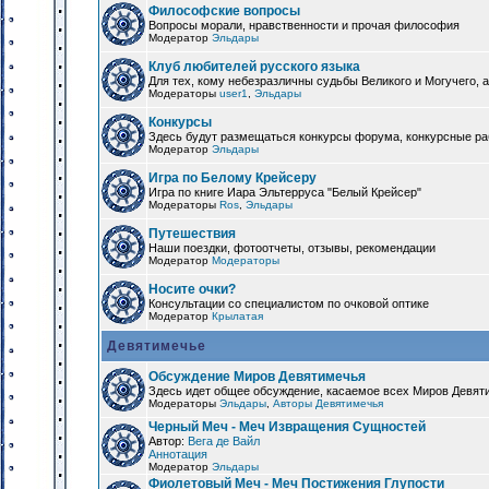
Философские вопросы
Вопросы морали, нравственности и прочая философия
Модератор
Эльдары
Клуб любителей русского языка
Для тех, кому небезразличны судьбы Великого и Могучего, а
Модераторы
user1
,
Эльдары
Конкурсы
Здесь будут размещаться конкурсы форума, конкурсные ра
Модератор
Эльдары
Игра по Белому Крейсеру
Игра по книге Иара Эльтерруса "Белый Крейсер"
Модераторы
Ros
,
Эльдары
Путешествия
Наши поездки, фотоотчеты, отзывы, рекомендации
Модератор
Модераторы
Носите очки?
Консультации со специалистом по очковой оптике
Модератор
Крылатая
Девятимечье
Обсуждение Миров Девятимечья
Здесь идет общее обсуждение, касаемое всех Миров Девяти
Модераторы
Эльдары
,
Авторы Девятимечья
Черный Меч - Меч Извращения Сущностей
Автор:
Вега де Вайл
Аннотация
Модератор
Эльдары
Фиолетовый Меч - Меч Постижения Глупости