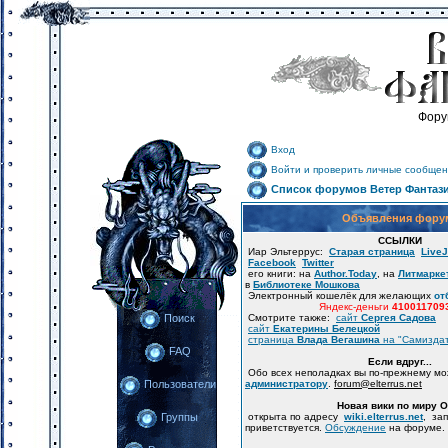
Фору
Вход
Войти и проверить личные сообщен
Список форумов Ветер Фантаз
Объявления фору
ССЫЛКИ
Иар Эльтеррус:
Старая страница
LiveJ
Facebook
Twitter
его книги: на
Author.Today
, на
Литмарке
в
Библиотеке Мошкова
Электронный кошелёк для желающих
от
Яндекс-деньги
410011709
Смотрите также:
сайт
Сергея Садова
Поиск
сайт
Екатерины Белецкой
страница
Влада Вегашина
на "Самизда
FAQ
Если вдруг...
Обо всех неполадках вы по-прежнему м
администратору
.
forum
@
elterrus.net
Пользователи
Новая вики по миру 
открыта по адресу
wiki.elterrus.net
, за
Группы
приветствуется.
Обсуждение
на форуме.