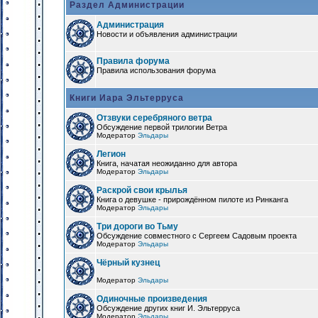
Раздел Администрации
Администрация
Новости и объявления администрации
Правила форума
Правила использования форума
Книги Иара Эльтерруса
Отзвуки серебряного ветра
Обсуждение первой трилогии Ветра
Модератор
Эльдары
Легион
Книга, начатая неожиданно для автора
Модератор
Эльдары
Раскрой свои крылья
Книга о девушке - прирождённом пилоте из Ринканга
Модератор
Эльдары
Три дороги во Тьму
Обсуждение совместного с Сергеем Садовым проекта
Модератор
Эльдары
Чёрный кузнец
Модератор
Эльдары
Одиночные произведения
Обсуждение других книг И. Эльтерруса
Модератор
Эльдары