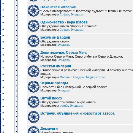
Элианская империя
"Бремя императора", "Навстречу судьбе", "Незваные гости"
Модераторы
Софья
,
Эльдары
Одиночество - вера изгоев
Обсуждение цикла "Дороги Палачей"
Модераторы
Софья
,
Эльдары
Безумие Бардов
Обсуждение серии
Модератор
Эльдары
Девятимечье, Серый Меч.
История Серого Мага, Серого Меча и Серого Дракона.
Модератор
Эльдары
Росская империя
Становление и развитие Росской империи. И почему она та
вещах.
Модераторы
Marcon
,
Эльдары
,
Модераторы
Черные звезды
Совместный с Екатериной Белецкой проект
Модератор
Эльдары
Витой посох
Обсуждение трилогии о мире каверн
Модераторы
adm0r
,
Эльдары
Встречи, объявления и новости от автора
Демиурги
Новый проект автора