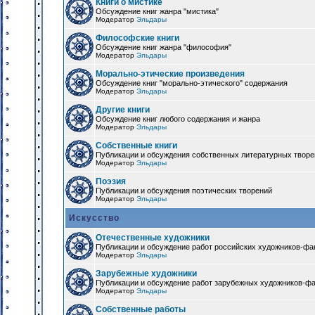
Книги о мистике
Обсуждение книг жанра "мистика"
Модератор
Эльдары
Философские книги
Обсуждение книг жанра "философия"
Модератор
Эльдары
Морально-этические произведения
Обсуждение книг "морально-этического" содержания
Модератор
Эльдары
Другие книги
Обсуждение книг любого содержания и жанра
Модератор
Эльдары
Собственные книги
Публикации и обсуждения собственных литературных твор
Модератор
Эльдары
Поэзия
Публикации и обсуждения поэтических творений
Модератор
Эльдары
Искусство
Отечественные художники
Публикации и обсуждение работ российских художников-фа
Модератор
Эльдары
Зарубежные художники
Публикации и обсуждение работ зарубежных художников-ф
Модератор
Эльдары
Собственные работы