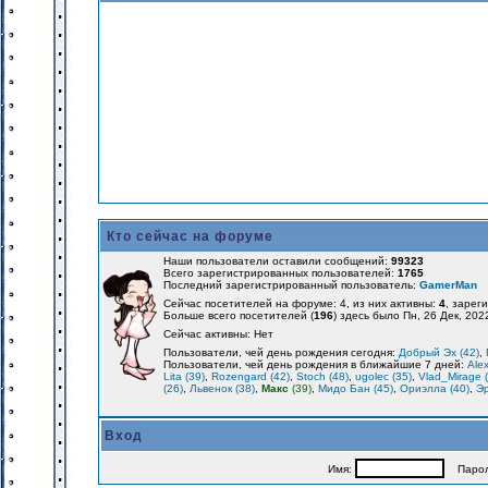
Кто сейчас на форуме
Наши пользователи оставили сообщений:
99323
Всего зарегистрированных пользователей:
1765
Последний зарегистрированный пользователь:
GamerMan
Сейчас посетителей на форуме: 4, из них активны:
4
, зарег
Больше всего посетителей (
196
) здесь было Пн, 26 Дек, 202
Сейчас активны: Нет
Пользователи, чей день рождения сегодня:
Добрый Эх (42)
,
Пользователи, чей день рождения в ближайшие 7 дней:
Alex
Lita (39)
,
Rozengard (42)
,
Stoch (48)
,
ugolec (35)
,
Vlad_Mirage 
(26)
,
Львенок (38)
,
Макс
(39)
,
Мидо Бан (45)
,
Ориэлла (40)
,
Эр
Вход
Имя:
Парол