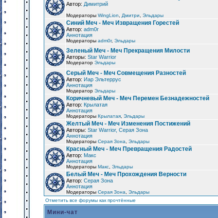
Автор:
Димитрий
Модераторы
WingLion
,
Дмитри
,
Эльдары
Синий Меч - Меч Извращения Горестей
Автор:
adm0r
Аннотация
Модераторы
adm0r
,
Эльдары
Зеленый Меч - Меч Прекращения Милости
Авторы:
Star Warrior
Модератор
Эльдары
Серый Меч - Меч Совмещения Разностей
Автор:
Иар Эльтеррус
Аннотация
Модератор
Эльдары
Коричневый Меч - Меч Перемен Безнадежностей
Автор:
Крылатая
Аннотация
Модераторы
Крылатая
,
Эльдары
Желтый Меч - Меч Изменения Постижений
Авторы:
Star Warrior, Серая Зона
Аннотация
Модераторы
Серая Зона
,
Эльдары
Красный Меч - Меч Превращения Радостей
Автор:
Макс
Аннотация
Модераторы
Макс
,
Эльдары
Белый Меч - Меч Прохождения Верности
Автор:
Серая Зона
Аннотация
Модераторы
Серая Зона
,
Эльдары
Отметить все форумы как прочтённые
Мини-чат