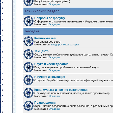
Рисуйте-рисуйте-рисуйте :)
Модератор
Эльдары
Технический раздел
Вопросы по форуму
О форуме, его прошлом, настоящем и будущем, замеченны
Модератор
Эльдары
Беседка
Каминный зал
Разговоры обо всём
Модераторы
Эльдары
,
Модераторы
ТехЦентр
Софт, железо, мобильники, цифровое фото, видео, аудио. 
Модератор
Эльдары
Наука и исследования
Все, посвященное проблемам современной науки
Модератор
Эльдары
Научная инквизиция
Отдел по борьбе с лженаукой и фальсификацией научных и
Кино, музыка и прочие развлечения
Обсуждение новых фильмов, песен, а также просто юмор
Модератор
Эльдары
Поздравления
Здесь можно поздравить с днем рождения, с различными п
Модератор
Эльдары