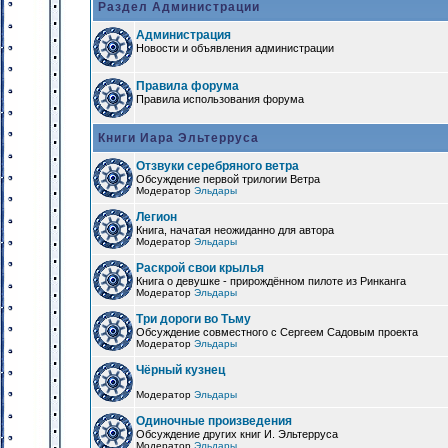
Раздел Администрации
Администрация
Новости и объявления администрации
Правила форума
Правила использования форума
Книги Иара Эльтерруса
Отзвуки серебряного ветра
Обсуждение первой трилогии Ветра
Модератор
Эльдары
Легион
Книга, начатая неожиданно для автора
Модератор
Эльдары
Раскрой свои крылья
Книга о девушке - прирождённом пилоте из Ринканга
Модератор
Эльдары
Три дороги во Тьму
Обсуждение совместного с Сергеем Садовым проекта
Модератор
Эльдары
Чёрный кузнец
Модератор
Эльдары
Одиночные произведения
Обсуждение других книг И. Эльтерруса
Модератор
Эльдары