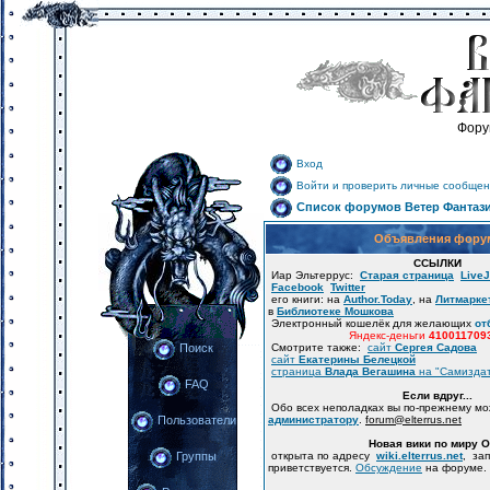
Фору
Вход
Войти и проверить личные сообщен
Список форумов Ветер Фантаз
Объявления фору
ССЫЛКИ
Иар Эльтеррус:
Старая страница
LiveJ
Facebook
Twitter
его книги: на
Author.Today
, на
Литмарке
в
Библиотеке Мошкова
Электронный кошелёк для желающих
от
Яндекс-деньги
410011709
Смотрите также:
сайт
Сергея Садова
Поиск
сайт
Екатерины Белецкой
страница
Влада Вегашина
на "Самизда
FAQ
Если вдруг...
Обо всех неполадках вы по-прежнему м
администратору
.
forum
@
elterrus.net
Пользователи
Новая вики по миру 
открыта по адресу
wiki.elterrus.net
, за
Группы
приветствуется.
Обсуждение
на форуме.