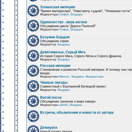
Элианская империя
"Бремя императора", "Навстречу судьбе", "Незваные гости"
Модераторы
Софья
,
Эльдары
Одиночество - вера изгоев
Обсуждение цикла "Дороги Палачей"
Модераторы
Софья
,
Эльдары
Безумие Бардов
Обсуждение серии
Модератор
Эльдары
Девятимечье, Серый Меч.
История Серого Мага, Серого Меча и Серого Дракона.
Модератор
Эльдары
Росская империя
Становление и развитие Росской империи. И почему она та
вещах.
Модераторы
Marcon
,
Эльдары
,
Модераторы
Черные звезды
Совместный с Екатериной Белецкой проект
Модератор
Эльдары
Витой посох
Обсуждение трилогии о мире каверн
Модераторы
adm0r
,
Эльдары
Встречи, объявления и новости от автора
Демиурги
Новый проект автора