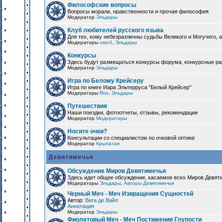
Философские вопросы
Вопросы морали, нравственности и прочая философия
Модератор
Эльдары
Клуб любителей русского языка
Для тех, кому небезразличны судьбы Великого и Могучего, а
Модераторы
user1
,
Эльдары
Конкурсы
Здесь будут размещаться конкурсы форума, конкурсные ра
Модератор
Эльдары
Игра по Белому Крейсеру
Игра по книге Иара Эльтерруса "Белый Крейсер"
Модераторы
Ros
,
Эльдары
Путешествия
Наши поездки, фотоотчеты, отзывы, рекомендации
Модератор
Модераторы
Носите очки?
Консультации со специалистом по очковой оптике
Модератор
Крылатая
Девятимечье
Обсуждение Миров Девятимечья
Здесь идет общее обсуждение, касаемое всех Миров Девяти
Модераторы
Эльдары
,
Авторы Девятимечья
Черный Меч - Меч Извращения Сущностей
Автор:
Вега де Вайл
Аннотация
Модератор
Эльдары
Фиолетовый Меч - Меч Постижения Глупости