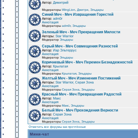
Автор:
Димитрий
Модераторы
WingLion
,
Дмитри
,
Эльдары
Синий Меч - Меч Извращения Горестей
Автор:
adm0r
Аннотация
Модераторы
adm0r
,
Эльдары
Зеленый Меч - Меч Прекращения Милости
Авторы:
Star Warrior
Модератор
Эльдары
Серый Меч - Меч Совмещения Разностей
Автор:
Иар Эльтеррус
Аннотация
Модератор
Эльдары
Коричневый Меч - Меч Перемен Безнадежностей
Автор:
Крылатая
Аннотация
Модераторы
Крылатая
,
Эльдары
Желтый Меч - Меч Изменения Постижений
Авторы:
Star Warrior, Серая Зона
Аннотация
Модераторы
Серая Зона
,
Эльдары
Красный Меч - Меч Превращения Радостей
Автор:
Макс
Аннотация
Модераторы
Макс
,
Эльдары
Белый Меч - Меч Прохождения Верности
Автор:
Серая Зона
Аннотация
Модераторы
Серая Зона
,
Эльдары
Отметить все форумы как прочтённые
Мини-чат