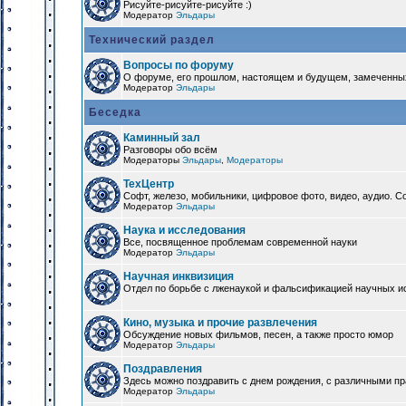
Рисуйте-рисуйте-рисуйте :)
Модератор
Эльдары
Технический раздел
Вопросы по форуму
О форуме, его прошлом, настоящем и будущем, замеченны
Модератор
Эльдары
Беседка
Каминный зал
Разговоры обо всём
Модераторы
Эльдары
,
Модераторы
ТехЦентр
Софт, железо, мобильники, цифровое фото, видео, аудио. 
Модератор
Эльдары
Наука и исследования
Все, посвященное проблемам современной науки
Модератор
Эльдары
Научная инквизиция
Отдел по борьбе с лженаукой и фальсификацией научных и
Кино, музыка и прочие развлечения
Обсуждение новых фильмов, песен, а также просто юмор
Модератор
Эльдары
Поздравления
Здесь можно поздравить с днем рождения, с различными п
Модератор
Эльдары