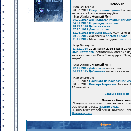
Регистрация
НОВОСТИ
Иар Эльтеррус
20.04.2017
Отпусти меня домой
. Вылож
Профиль
вещи. Читайте и комментируйте.
Star Warrior .
Желтый Меч
:
05.03.2017
Двенадцатая глава и эпилог
24.01.2017
Одиннадцатая глава
.
18.11.2016
Десятая глава
.
07.10.2016
Девятая глава
.
22.08.2016
Восьмая глава
. Жду тапок и
09.03.2016
Добавлена
седьмая глава
.
31.12.2015
Маленький подарок –
шестая
Иар Эльтеррус
11.12.2015
22 декабря 2015 года в 18:
книг читателям
, помогавшим автору в и
тиража трилогии Иара Эльтерруса "Отзв
ветра".
Star Warrior .
Желтый Меч
:
02.12.2015
Добавлена
пятая глава.
04.11.2015
Добавлена
четвёртая глава.
Иар Эльтеррус
01.09.2015
Подписка на подарочное из
30.08.2015
Концерт Мартиэль
. Москва: 
13 сентября.
Старые новости
Личные объявлени
Предлагаю пользователям Форума разм
объявления здесь.
Пишите сюда
1. Ищу текст старой песни "Высокое неб
Откликнуться
Форум