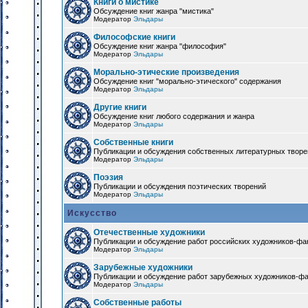
Книги о мистике
Обсуждение книг жанра "мистика"
Модератор
Эльдары
Философские книги
Обсуждение книг жанра "философия"
Модератор
Эльдары
Морально-этические произведения
Обсуждение книг "морально-этического" содержания
Модератор
Эльдары
Другие книги
Обсуждение книг любого содержания и жанра
Модератор
Эльдары
Собственные книги
Публикации и обсуждения собственных литературных твор
Модератор
Эльдары
Поэзия
Публикации и обсуждения поэтических творений
Модератор
Эльдары
Искусство
Отечественные художники
Публикации и обсуждение работ российских художников-фа
Модератор
Эльдары
Зарубежные художники
Публикации и обсуждение работ зарубежных художников-ф
Модератор
Эльдары
Собственные работы