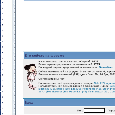
Кто сейчас на форуме
Наши пользователи оставили сообщений:
99321
Всего зарегистрированных пользователей:
1765
Последний зарегистрированный пользователь:
GamerMan
Сейчас посетителей на форуме: 0, из них активны:
0
, зарег
Больше всего посетителей (
196
) здесь было Пн, 26 Дек, 202
Сейчас активны: Нет
Пользователи, чей день рождения сегодня:
Nala (32)
,
ogonnic
Пользователи, чей день рождения в ближайшие 7 дней:
Alex
jultchik.ru (38)
,
kifidog (35)
,
Lita (39)
,
Rozengard (42)
,
Stoch (48)
ап'Ал (36)
,
Львенок (38)
,
Мидо Бан (45)
,
Познающая (41)
,
Соня
Вход
Имя:
Парол