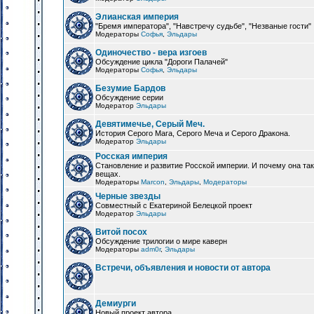
Элианская империя
"Бремя императора", "Навстречу судьбе", "Незваные гости"
Модераторы
Софья
,
Эльдары
Одиночество - вера изгоев
Обсуждение цикла "Дороги Палачей"
Модераторы
Софья
,
Эльдары
Безумие Бардов
Обсуждение серии
Модератор
Эльдары
Девятимечье, Серый Меч.
История Серого Мага, Серого Меча и Серого Дракона.
Модератор
Эльдары
Росская империя
Становление и развитие Росской империи. И почему она та
вещах.
Модераторы
Marcon
,
Эльдары
,
Модераторы
Черные звезды
Совместный с Екатериной Белецкой проект
Модератор
Эльдары
Витой посох
Обсуждение трилогии о мире каверн
Модераторы
adm0r
,
Эльдары
Встречи, объявления и новости от автора
Демиурги
Новый проект автора