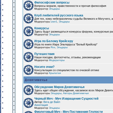
Философские вопросы
Вопросы морали, нравственности и прочая философия
Модератор
Эльдары
Клуб любителей русского языка
Для тех, кому небезразличны судьбы Великого и Могучего, а
Модераторы
user1
,
Эльдары
Конкурсы
Здесь будут размещаться конкурсы форума, конкурсные ра
Модератор
Эльдары
Игра по Белому Крейсеру
Игра по книге Иара Эльтерруса "Белый Крейсер"
Модераторы
Ros
,
Эльдары
Путешествия
Наши поездки, фотоотчеты, отзывы, рекомендации
Модератор
Модераторы
Носите очки?
Консультации со специалистом по очковой оптике
Модератор
Крылатая
Девятимечье
Обсуждение Миров Девятимечья
Здесь идет общее обсуждение, касаемое всех Миров Девяти
Модераторы
Эльдары
,
Авторы Девятимечья
Черный Меч - Меч Извращения Сущностей
Автор:
Вега де Вайл
Аннотация
Модератор
Эльдары
Фиолетовый Меч - Меч Постижения Глупости