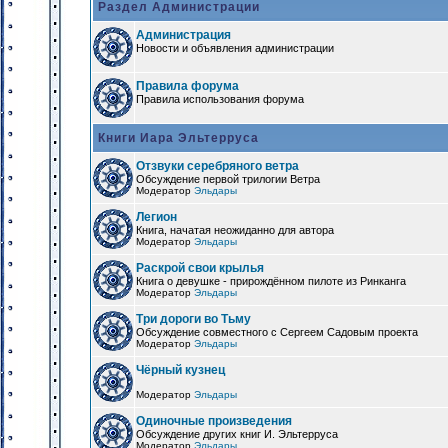
Раздел Администрации
Администрация
Новости и объявления администрации
Правила форума
Правила использования форума
Книги Иара Эльтерруса
Отзвуки серебряного ветра
Обсуждение первой трилогии Ветра
Модератор
Эльдары
Легион
Книга, начатая неожиданно для автора
Модератор
Эльдары
Раскрой свои крылья
Книга о девушке - прирождённом пилоте из Ринканга
Модератор
Эльдары
Три дороги во Тьму
Обсуждение совместного с Сергеем Садовым проекта
Модератор
Эльдары
Чёрный кузнец
Модератор
Эльдары
Одиночные произведения
Обсуждение других книг И. Эльтерруса
Модератор
Эльдары