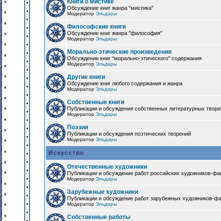
Книги о мистике
Обсуждение книг жанра "мистика"
Модератор
Эльдары
Философские книги
Обсуждение книг жанра "философия"
Модератор
Эльдары
Морально-этические произведения
Обсуждение книг "морально-этического" содержания
Модератор
Эльдары
Другие книги
Обсуждение книг любого содержания и жанра
Модератор
Эльдары
Собственные книги
Публикации и обсуждения собственных литературных твор
Модератор
Эльдары
Поэзия
Публикации и обсуждения поэтических творений
Модератор
Эльдары
Искусство
Отечественные художники
Публикации и обсуждение работ российских художников-фа
Модератор
Эльдары
Зарубежные художники
Публикации и обсуждение работ зарубежных художников-ф
Модератор
Эльдары
Собственные работы