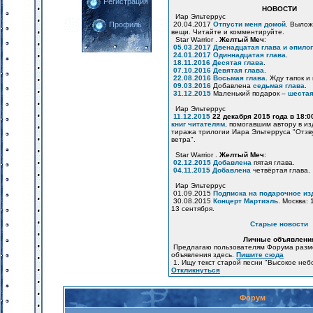
Регистрация
НОВОСТИ
Иар Эльтеррус
20.04.2017
Отпусти меня домой
. Вылож
Профиль
вещи. Читайте и комментируйте.
Star Warrior .
Желтый Меч
:
05.03.2017
Двенадцатая глава и эпилог
24.01.2017
Одиннадцатая глава
.
18.11.2016
Десятая глава
.
07.10.2016
Девятая глава
.
22.08.2016
Восьмая глава
. Жду тапок и
09.03.2016
Добавлена
седьмая глава
.
31.12.2015
Маленький подарок –
шестая
Иар Эльтеррус
11.12.2015
22 декабря 2015 года в 18:
книг читателям
, помогавшим автору в и
тиража трилогии Иара Эльтерруса "Отзв
ветра".
Star Warrior .
Желтый Меч
:
02.12.2015
Добавлена
пятая глава.
04.11.2015
Добавлена
четвёртая глава.
Иар Эльтеррус
01.09.2015
Подписка на подарочное из
30.08.2015
Концерт Мартиэль
. Москва: 
13 сентября.
Старые новости
Личные объявлени
Предлагаю пользователям Форума разм
объявления здесь.
Пишите сюда
1. Ищу текст старой песни "Высокое неб
Откликнуться
Форум