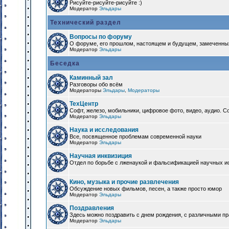
Рисуйте-рисуйте-рисуйте :)
Модератор
Эльдары
Технический раздел
Вопросы по форуму
О форуме, его прошлом, настоящем и будущем, замеченны
Модератор
Эльдары
Беседка
Каминный зал
Разговоры обо всём
Модераторы
Эльдары
,
Модераторы
ТехЦентр
Софт, железо, мобильники, цифровое фото, видео, аудио. 
Модератор
Эльдары
Наука и исследования
Все, посвященное проблемам современной науки
Модератор
Эльдары
Научная инквизиция
Отдел по борьбе с лженаукой и фальсификацией научных и
Кино, музыка и прочие развлечения
Обсуждение новых фильмов, песен, а также просто юмор
Модератор
Эльдары
Поздравления
Здесь можно поздравить с днем рождения, с различными п
Модератор
Эльдары