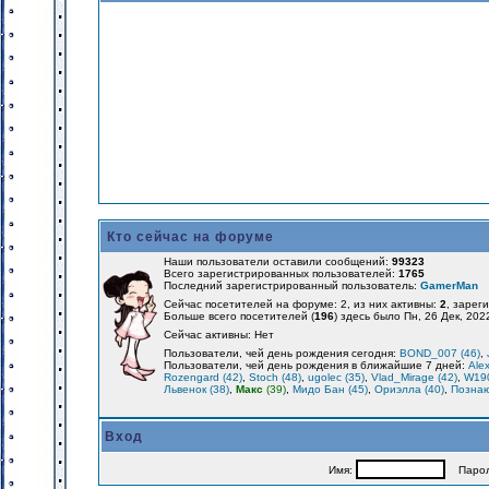
Кто сейчас на форуме
Наши пользователи оставили сообщений:
99323
Всего зарегистрированных пользователей:
1765
Последний зарегистрированный пользователь:
GamerMan
Сейчас посетителей на форуме: 2, из них активны:
2
, зарег
Больше всего посетителей (
196
) здесь было Пн, 26 Дек, 202
Сейчас активны: Нет
Пользователи, чей день рождения сегодня:
BOND_007 (46)
,
Пользователи, чей день рождения в ближайшие 7 дней:
Alex
Rozengard (42)
,
Stoch (48)
,
ugolec (35)
,
Vlad_Mirage (42)
,
W190
Львенок (38)
,
Макс
(39)
,
Мидо Бан (45)
,
Ориэлла (40)
,
Познаю
Вход
Имя:
Парол