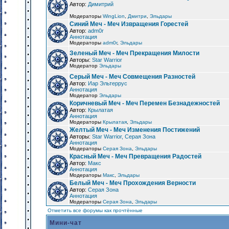
Автор:
Димитрий
Модераторы
WingLion
,
Дмитри
,
Эльдары
Синий Меч - Меч Извращения Горестей
Автор:
adm0r
Аннотация
Модераторы
adm0r
,
Эльдары
Зеленый Меч - Меч Прекращения Милости
Авторы:
Star Warrior
Модератор
Эльдары
Серый Меч - Меч Совмещения Разностей
Автор:
Иар Эльтеррус
Аннотация
Модератор
Эльдары
Коричневый Меч - Меч Перемен Безнадежностей
Автор:
Крылатая
Аннотация
Модераторы
Крылатая
,
Эльдары
Желтый Меч - Меч Изменения Постижений
Авторы:
Star Warrior, Серая Зона
Аннотация
Модераторы
Серая Зона
,
Эльдары
Красный Меч - Меч Превращения Радостей
Автор:
Макс
Аннотация
Модераторы
Макс
,
Эльдары
Белый Меч - Меч Прохождения Верности
Автор:
Серая Зона
Аннотация
Модераторы
Серая Зона
,
Эльдары
Отметить все форумы как прочтённые
Мини-чат