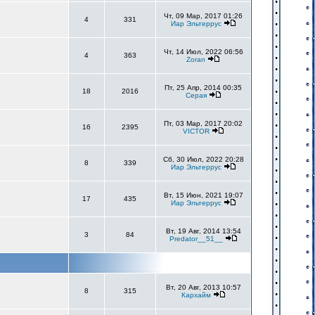
Чт, 09 Мар, 2017 01:26
4
331
Иар Эльтеррус
Чт, 14 Июл, 2022 06:56
4
363
Zoran
Пт, 25 Апр, 2014 00:35
18
2016
Серая
Пт, 03 Мар, 2017 20:02
16
2395
VICTOR
Сб, 30 Июл, 2022 20:28
8
339
Иар Эльтеррус
Вт, 15 Июн, 2021 19:07
17
435
Иар Эльтеррус
Вт, 19 Авг, 2014 13:54
3
84
Predator__51__
Вт, 20 Авг, 2013 10:57
8
315
Кархайм