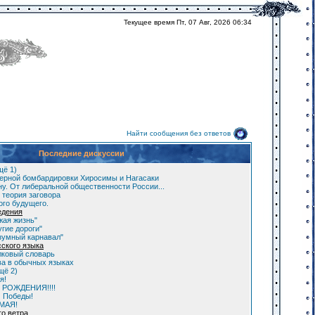
Текущее время Пт, 07 Авг, 2026 06:34
Найти сообщения без ответов
Последние дискуссии
щё 1)
ерной бомбардировки Хиросимы и Нагасаки
у. От либеральной общественности России...
 теория заговора
ого будущего.
едения
жая жизнь"
гие дороги"
зумный карнавал"
сского языка
лковый словарь
а в обычных языках
щё 2)
я!
 РОЖДЕНИЯ!!!!
м Победы!
 МАЯ!
го ветра