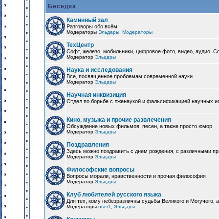
Беседка
Каминный зал
Разговоры обо всём
Модераторы
Эльдары
,
Модераторы
ТехЦентр
Софт, железо, мобильники, цифровое фото, видео, аудио. 
Модератор
Эльдары
Наука и исследования
Все, посвященное проблемам современной науки
Модератор
Эльдары
Научная инквизиция
Отдел по борьбе с лженаукой и фальсификацией научных и
Кино, музыка и прочие развлечения
Обсуждение новых фильмов, песен, а также просто юмор
Модератор
Эльдары
Поздравления
Здесь можно поздравить с днем рождения, с различными п
Модератор
Эльдары
Философские вопросы
Вопросы морали, нравственности и прочая философия
Модератор
Эльдары
Клуб любителей русского языка
Для тех, кому небезразличны судьбы Великого и Могучего, а
Модераторы
user1
,
Эльдары