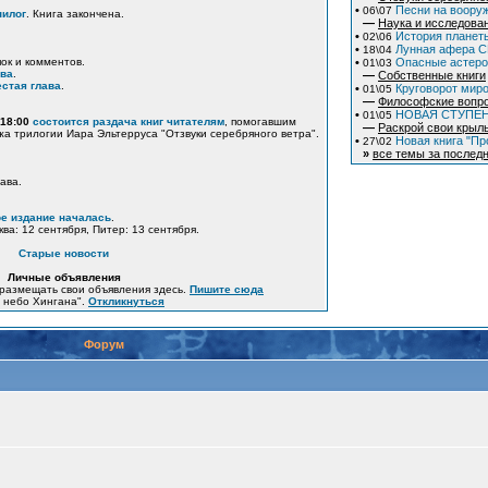
•
Песни на вооруж
06\07
пилог
. Книга закончена.
—
Наука и исследова
•
История планеты
02\06
•
Лунная афера СШ
18\04
пок и комментов.
•
Опасные астер
01\03
ава
.
—
Собственные книги
стая глава
.
•
Круговорот миро
01\05
—
Философские вопр
•
НОВАЯ СТУПЕ
01\05
 18:00
состоится раздача книг читателям
, помогавшим
—
Раскрой свои крыл
жа трилогии Иара Эльтерруса "Отзвуки серебряного ветра".
•
Новая книга "Пр
27\02
»
все темы за последн
ава.
е издание началась
.
ква: 12 сентября, Питер: 13 сентября.
Старые новости
Личные объявления
размещать свои объявления здесь.
Пишите сюда
е небо Хингана".
Откликнуться
Форум