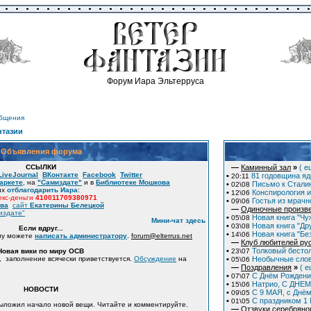
Форум Иара Эльтерруса
общения
нтазии
Объявления форума
ССЫЛКИ
—
Каминный зал
»
( е
LiveJournal
ВКонтакте
Facebook
Twitter
•
81 годовщина яд
20:11
аркете
, на
"Самиздате"
и в
Библиотеке Мошкова
•
Письмо к Сталин
02\08
их
отблагодарить Иара
:
•
Конспирология и
12\06
кс-деньги
410011709380971
•
Гостья из мрачн
09\06
ова
сайт
Екатерины Белецкой
—
Одиночные произв
издате"
•
Новая книга "Чу
05\08
Мини-чат здесь
•
Новая книга "Дру
03\08
Если вдруг...
•
Новая книга "Бе
14\06
му можете
написать администратору
.
forum
@
elterrus.net
—
Клуб любителей ру
•
Толковый бесто
Новая вики по миру ОСВ
23\07
, заполнение всячески приветствуется.
Обсуждение
на
•
Необычные слов
05\06
—
Поздравления
»
( е
•
С Днём Рождени
07\07
•
Натрио, С ДНЕМ
15\06
НОВОСТИ
•
С 9 МАЯ, с Днё
09\05
•
C праздником 1
01\05
Выложил начало новой вещи. Читайте и комментируйте.
—
Отзвуки серебряно