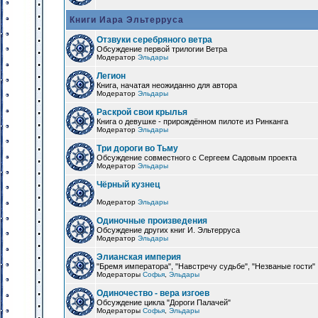
Книги Иара Эльтерруса
Отзвуки серебряного ветра
Обсуждение первой трилогии Ветра
Модератор
Эльдары
Легион
Книга, начатая неожиданно для автора
Модератор
Эльдары
Раскрой свои крылья
Книга о девушке - прирождённом пилоте из Ринканга
Модератор
Эльдары
Три дороги во Тьму
Обсуждение совместного с Сергеем Садовым проекта
Модератор
Эльдары
Чёрный кузнец
Модератор
Эльдары
Одиночные произведения
Обсуждение других книг И. Эльтерруса
Модератор
Эльдары
Элианская империя
"Бремя императора", "Навстречу судьбе", "Незваные гости"
Модераторы
Софья
,
Эльдары
Одиночество - вера изгоев
Обсуждение цикла "Дороги Палачей"
Модераторы
Софья
,
Эльдары