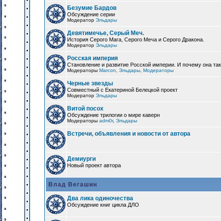
Безумие Бардов
Обсуждение серии
Модератор
Эльдары
Девятимечье, Серый Меч.
История Серого Мага, Серого Меча и Серого Дракона.
Модератор
Эльдары
Росская империя
Становление и развитие Росской империи. И почему она та
Модераторы
Marcon
,
Эльдары
,
Модераторы
Черные звезды
Совместный с Екатериной Белецкой проект
Модератор
Эльдары
Витой посох
Обсуждение трилогии о мире каверн
Модераторы
adm0r
,
Эльдары
Встречи, объявления и новости от автора
Демиурги
Новый проект автора
Влад Вегашин
Два лика одиночества
Обсуждение книг цикла ДЛО