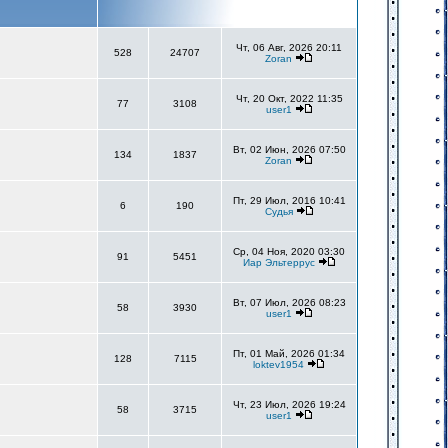
Чт, 06 Авг, 2026 20:11
528
24707
Zoran
Чт, 20 Окт, 2022 11:35
77
3108
user1
Вт, 02 Июн, 2026 07:50
134
1837
Zoran
Пт, 29 Июл, 2016 10:41
6
190
Судья
Ср, 04 Ноя, 2020 03:30
91
5451
Иар Эльтеррус
Вт, 07 Июл, 2026 08:23
58
3930
user1
Пт, 01 Май, 2026 01:34
128
7115
loktev1954
Чт, 23 Июл, 2026 19:24
58
3715
user1