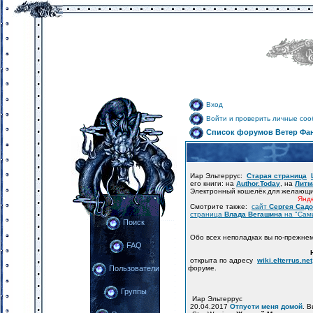
Вход
Войти и проверить личные со
Список форумов Ветер Фа
Иар Эльтеррус:
Старая страница
его книги: на
Author.Today
, на
Литм
Электронный кошелёк для желающ
Янде
Смотрите также:
сайт
Сергея Сад
страница
Влада Вегашина
на "Сам
Поиск
Обо всех неполадках вы по-прежне
FAQ
открыта по адресу
wiki.elterrus.net
форуме.
Пользователи
Группы
Иар Эльтеррус
20.04.2017
Отпусти меня домой
. 