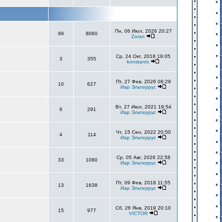
Пн, 06 Июл, 2026 20:27
99
8060
Zoran
Ср, 24 Окт, 2018 19:05
3
355
konstantx
Пт, 27 Фев, 2026 06:29
10
627
Иар Эльтеррус
Вт, 27 Июл, 2021 19:54
6
291
Иар Эльтеррус
Чт, 15 Сен, 2022 20:50
4
114
Иар Эльтеррус
Ср, 05 Авг, 2026 22:58
33
1080
Иар Эльтеррус
Пт, 09 Фев, 2018 11:55
13
1638
Иар Эльтеррус
Сб, 26 Янв, 2019 20:10
15
977
VICTOR