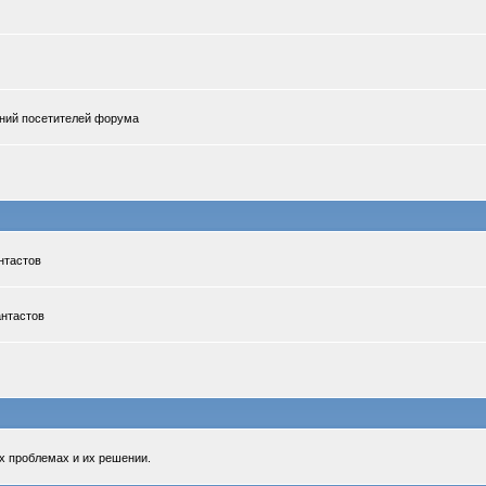
ений посетителей форума
нтастов
антастов
х проблемах и их решении.