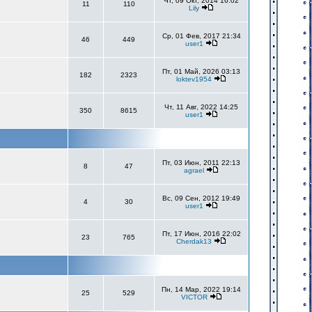
Чт, 09 Окт, 2014 16:02
11
110
Lily
Ср, 01 Фев, 2017 21:34
46
449
user1
Пт, 01 Май, 2026 03:13
182
2323
loktev1954
Чт, 11 Авг, 2022 14:25
350
8615
user1
Пт, 03 Июн, 2011 22:13
8
47
agrael
Вс, 09 Сен, 2012 19:49
4
30
user1
Пт, 17 Июн, 2016 22:02
23
765
Cherdak13
Пн, 14 Мар, 2022 19:14
25
529
VICTOR