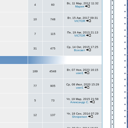
Вс, 11 Мар, 2012 11:32
4
60
Мария
Вт, 15 Авг, 2017 09:31
10
748
VICTOR
Пн, 19 Авг, 2013 21:13
7
115
VICTOR
Ср, 14 Окт, 2015 17:25
31
475
Всесвет
Вт, 07 Ноя, 2023 16:15
189
4548
user1
Ср, 08 Июл, 2020 15:29
77
905
user1
Чт, 19 Мар, 2015 21:58
5
73
Александр С.
Чт, 18 Сен, 2014 07:29
12
137
Shniperson