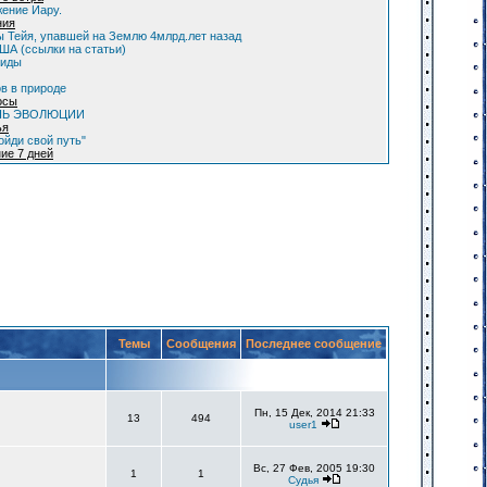
ение Иару.
ния
 Тейя, упавшей на Землю 4млрд.лет назад
А (ссылки на статьи)
оиды
в в природе
осы
НЬ ЭВОЛЮЦИИ
ья
ойди свой путь"
ие 7 дней
Темы
Сообщения
Последнее сообщение
Пн, 15 Дек, 2014 21:33
13
494
user1
Вс, 27 Фев, 2005 19:30
1
1
Судья