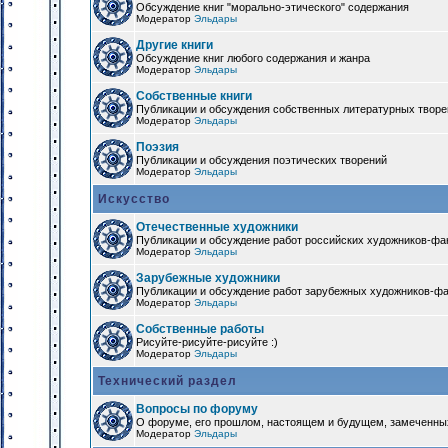
Обсуждение книг "морально-этического" содержания
Модератор
Эльдары
Другие книги
Обсуждение книг любого содержания и жанра
Модератор
Эльдары
Собственные книги
Публикации и обсуждения собственных литературных твор
Модератор
Эльдары
Поэзия
Публикации и обсуждения поэтических творений
Модератор
Эльдары
Искусство
Отечественные художники
Публикации и обсуждение работ российских художников-фа
Модератор
Эльдары
Зарубежные художники
Публикации и обсуждение работ зарубежных художников-ф
Модератор
Эльдары
Собственные работы
Рисуйте-рисуйте-рисуйте :)
Модератор
Эльдары
Технический раздел
Вопросы по форуму
О форуме, его прошлом, настоящем и будущем, замеченны
Модератор
Эльдары