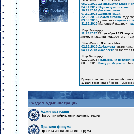
Star Warrior .
Желтый Меч
:
Регистрация
05.03.2017
Двенадцатая глава и э
24.01.2017
Одиннадцатая глава
.
18.11.2016
Десятая глава
.
Профиль
07.10.2016
Девятая глава
.
22.08.2016
Восьмая глава
. Жду та
09.03.2016
Добавлена
седьмая гл
31.12.2015
Маленький подарок –
ше
Иар Эльтеррус
11.12.2015
22 декабря 2015 года в
автору в издании подарочного тира
Star Warrior .
Желтый Меч
:
02.12.2015
Добавлена
пятая глава.
04.11.2015
Добавлена
четвёртая гл
Иар Эльтеррус
01.09.2015
Подписка на подарочно
30.08.2015
Концерт Мартиэль
. Мос
Предлагаю пользователям Форума 
1. Ищу текст старой песни "Высоко
Раздел Администрации
Администрация
Новости и объявления администрации
Правила форума
Правила использования форума