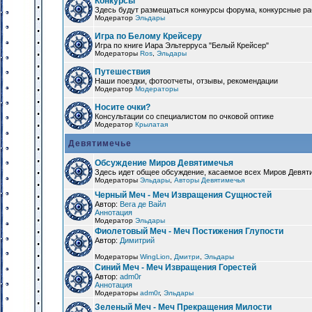
Конкурсы
Здесь будут размещаться конкурсы форума, конкурсные ра
Модератор
Эльдары
Игра по Белому Крейсеру
Игра по книге Иара Эльтерруса "Белый Крейсер"
Модераторы
Ros
,
Эльдары
Путешествия
Наши поездки, фотоотчеты, отзывы, рекомендации
Модератор
Модераторы
Носите очки?
Консультации со специалистом по очковой оптике
Модератор
Крылатая
Девятимечье
Обсуждение Миров Девятимечья
Здесь идет общее обсуждение, касаемое всех Миров Девяти
Модераторы
Эльдары
,
Авторы Девятимечья
Черный Меч - Меч Извращения Сущностей
Автор:
Вега де Вайл
Аннотация
Модератор
Эльдары
Фиолетовый Меч - Меч Постижения Глупости
Автор:
Димитрий
Модераторы
WingLion
,
Дмитри
,
Эльдары
Синий Меч - Меч Извращения Горестей
Автор:
adm0r
Аннотация
Модераторы
adm0r
,
Эльдары
Зеленый Меч - Меч Прекращения Милости