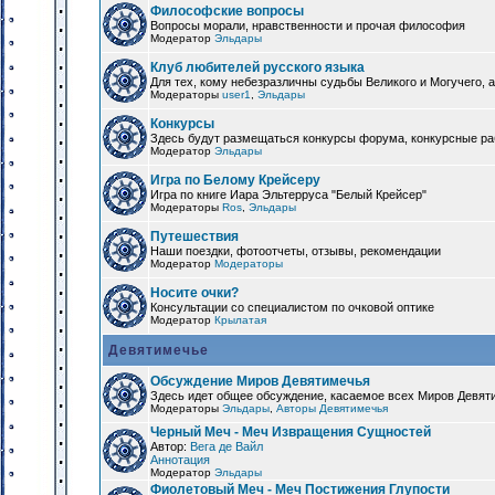
Философские вопросы
Вопросы морали, нравственности и прочая философия
Модератор
Эльдары
Клуб любителей русского языка
Для тех, кому небезразличны судьбы Великого и Могучего, а
Модераторы
user1
,
Эльдары
Конкурсы
Здесь будут размещаться конкурсы форума, конкурсные ра
Модератор
Эльдары
Игра по Белому Крейсеру
Игра по книге Иара Эльтерруса "Белый Крейсер"
Модераторы
Ros
,
Эльдары
Путешествия
Наши поездки, фотоотчеты, отзывы, рекомендации
Модератор
Модераторы
Носите очки?
Консультации со специалистом по очковой оптике
Модератор
Крылатая
Девятимечье
Обсуждение Миров Девятимечья
Здесь идет общее обсуждение, касаемое всех Миров Девяти
Модераторы
Эльдары
,
Авторы Девятимечья
Черный Меч - Меч Извращения Сущностей
Автор:
Вега де Вайл
Аннотация
Модератор
Эльдары
Фиолетовый Меч - Меч Постижения Глупости