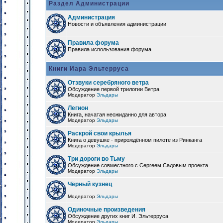
Раздел Администрации
Администрация
Новости и объявления администрации
Правила форума
Правила использования форума
Книги Иара Эльтерруса
Отзвуки серебряного ветра
Обсуждение первой трилогии Ветра
Модератор
Эльдары
Легион
Книга, начатая неожиданно для автора
Модератор
Эльдары
Раскрой свои крылья
Книга о девушке - прирождённом пилоте из Ринканга
Модератор
Эльдары
Три дороги во Тьму
Обсуждение совместного с Сергеем Садовым проекта
Модератор
Эльдары
Чёрный кузнец
Модератор
Эльдары
Одиночные произведения
Обсуждение других книг И. Эльтерруса
Модератор
Эльдары