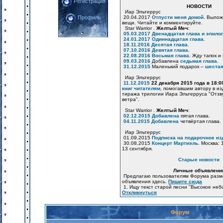
Регистрация
НОВОСТИ
Иар Эльтеррус
20.04.2017
Отпусти меня домой
. Вылож
Профиль
вещи. Читайте и комментируйте.
Star Warrior .
Желтый Меч
:
05.03.2017
Двенадцатая глава и эпилог
24.01.2017
Одиннадцатая глава
.
18.11.2016
Десятая глава
.
07.10.2016
Девятая глава
.
22.08.2016
Восьмая глава
. Жду тапок и
09.03.2016
Добавлена
седьмая глава
.
31.12.2015
Маленький подарок –
шестая
Иар Эльтеррус
11.12.2015
22 декабря 2015 года в 18:
книг читателям
, помогавшим автору в и
тиража трилогии Иара Эльтерруса "Отзв
ветра".
Star Warrior .
Желтый Меч
:
02.12.2015
Добавлена
пятая глава.
04.11.2015
Добавлена
четвёртая глава.
Иар Эльтеррус
01.09.2015
Подписка на подарочное из
30.08.2015
Концерт Мартиэль
. Москва: 
13 сентября.
Старые новости
Личные объявлени
Предлагаю пользователям Форума разм
объявления здесь.
Пишите сюда
1. Ищу текст старой песни "Высокое неб
Откликнуться
Форум