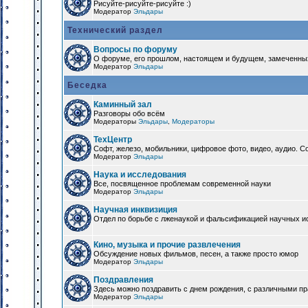
Рисуйте-рисуйте-рисуйте :)
Модератор
Эльдары
Технический раздел
Вопросы по форуму
О форуме, его прошлом, настоящем и будущем, замеченны
Модератор
Эльдары
Беседка
Каминный зал
Разговоры обо всём
Модераторы
Эльдары
,
Модераторы
ТехЦентр
Софт, железо, мобильники, цифровое фото, видео, аудио. 
Модератор
Эльдары
Наука и исследования
Все, посвященное проблемам современной науки
Модератор
Эльдары
Научная инквизиция
Отдел по борьбе с лженаукой и фальсификацией научных и
Кино, музыка и прочие развлечения
Обсуждение новых фильмов, песен, а также просто юмор
Модератор
Эльдары
Поздравления
Здесь можно поздравить с днем рождения, с различными п
Модератор
Эльдары