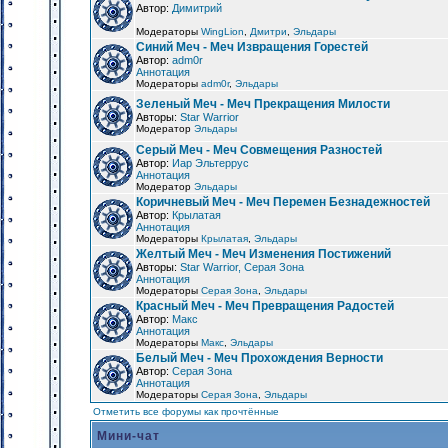
Автор:
Димитрий
Модераторы
WingLion
,
Дмитри
,
Эльдары
Синий Меч - Меч Извращения Горестей
Автор:
adm0r
Аннотация
Модераторы
adm0r
,
Эльдары
Зеленый Меч - Меч Прекращения Милости
Авторы:
Star Warrior
Модератор
Эльдары
Серый Меч - Меч Совмещения Разностей
Автор:
Иар Эльтеррус
Аннотация
Модератор
Эльдары
Коричневый Меч - Меч Перемен Безнадежностей
Автор:
Крылатая
Аннотация
Модераторы
Крылатая
,
Эльдары
Желтый Меч - Меч Изменения Постижений
Авторы:
Star Warrior, Серая Зона
Аннотация
Модераторы
Серая Зона
,
Эльдары
Красный Меч - Меч Превращения Радостей
Автор:
Макс
Аннотация
Модераторы
Макс
,
Эльдары
Белый Меч - Меч Прохождения Верности
Автор:
Серая Зона
Аннотация
Модераторы
Серая Зона
,
Эльдары
Отметить все форумы как прочтённые
Мини-чат