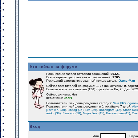
Кто сейчас на форуме
Наши пользователи оставили сообщений:
99321
Всего зарегистрированных пользователей:
1765
Последний зарегистрированный пользователь:
GamerMan
Сейчас посетителей на форуме: 1, из них активны:
0
, зарег
Больше всего посетителей (
196
) здесь было Пн, 26 Дек, 202
Сейчас активны: Нет
неактивны:
user1
Пользователи, чей день рождения сегодня:
Nala (32)
,
ogonnic
Пользователи, чей день рождения в ближайшие 7 дней:
Alex
jultchik.ru (38)
,
kifidog (35)
,
Lita (39)
,
Rozengard (42)
,
Stoch (48)
ап'Ал (36)
,
Львенок (38)
,
Мидо Бан (45)
,
Познающая (41)
,
Соня
Вход
Имя:
Парол