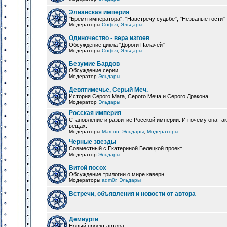
Элианская империя
"Бремя императора", "Навстречу судьбе", "Незваные гости"
Модераторы
Софья
,
Эльдары
Одиночество - вера изгоев
Обсуждение цикла "Дороги Палачей"
Модераторы
Софья
,
Эльдары
Безумие Бардов
Обсуждение серии
Модератор
Эльдары
Девятимечье, Серый Меч.
История Серого Мага, Серого Меча и Серого Дракона.
Модератор
Эльдары
Росская империя
Становление и развитие Росской империи. И почему она та
вещах.
Модераторы
Marcon
,
Эльдары
,
Модераторы
Черные звезды
Совместный с Екатериной Белецкой проект
Модератор
Эльдары
Витой посох
Обсуждение трилогии о мире каверн
Модераторы
adm0r
,
Эльдары
Встречи, объявления и новости от автора
Демиурги
Новый проект автора