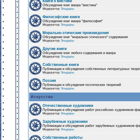
Книги о мистике
Обсуждение книг жанра "мистика"
Модератор
Эльдары
Философские книги
Обсуждение книг жанра "философия"
Модератор
Эльдары
Морально-этические произведения
Обсуждение книг "морально-этического" содержания
Модератор
Эльдары
Другие книги
Обсуждение книг любого содержания и жанра
Модератор
Эльдары
Собственные книги
Публикации и обсуждения собственных литературных твор
Модератор
Эльдары
Поэзия
Публикации и обсуждения поэтических творений
Модератор
Эльдары
Искусство
Отечественные художники
Публикации и обсуждение работ российских художников-фа
Модератор
Эльдары
Зарубежные художники
Публикации и обсуждение работ зарубежных художников-ф
Модератор
Эльдары
Собственные работы