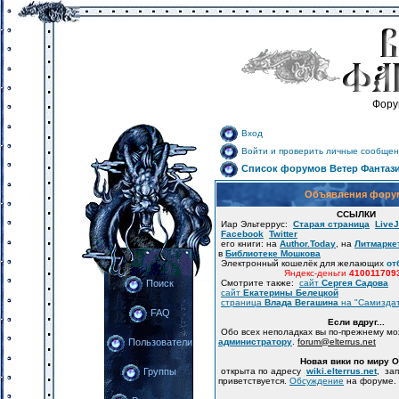
Фору
Вход
Войти и проверить личные сообщен
Список форумов Ветер Фантаз
Объявления фору
ССЫЛКИ
Иар Эльтеррус:
Старая страница
LiveJ
Facebook
Twitter
его книги: на
Author.Today
, на
Литмарке
в
Библиотеке Мошкова
Электронный кошелёк для желающих
от
Яндекс-деньги
410011709
Смотрите также:
сайт
Сергея Садова
Поиск
сайт
Екатерины Белецкой
страница
Влада Вегашина
на "Самизда
FAQ
Если вдруг...
Обо всех неполадках вы по-прежнему м
администратору
.
forum
@
elterrus.net
Пользователи
Новая вики по миру 
открыта по адресу
wiki.elterrus.net
, за
Группы
приветствуется.
Обсуждение
на форуме.