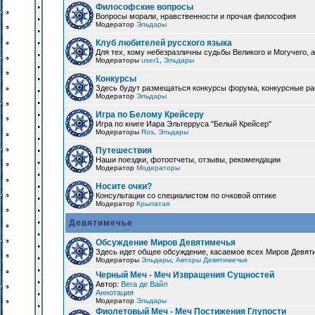
Философские вопросы
Вопросы морали, нравственности и прочая философия
Модератор
Эльдары
Клуб любителей русского языка
Для тех, кому небезразличны судьбы Великого и Могучего, а
Модераторы
user1
,
Эльдары
Конкурсы
Здесь будут размещаться конкурсы форума, конкурсные ра
Модератор
Эльдары
Игра по Белому Крейсеру
Игра по книге Иара Эльтерруса "Белый Крейсер"
Модераторы
Ros
,
Эльдары
Путешествия
Наши поездки, фотоотчеты, отзывы, рекомендации
Модератор
Модераторы
Носите очки?
Консультации со специалистом по очковой оптике
Модератор
Крылатая
Девятимечье
Обсуждение Миров Девятимечья
Здесь идет общее обсуждение, касаемое всех Миров Девяти
Модераторы
Эльдары
,
Авторы Девятимечья
Черный Меч - Меч Извращения Сущностей
Автор:
Вега де Вайл
Аннотация
Модератор
Эльдары
Фиолетовый Меч - Меч Постижения Глупости