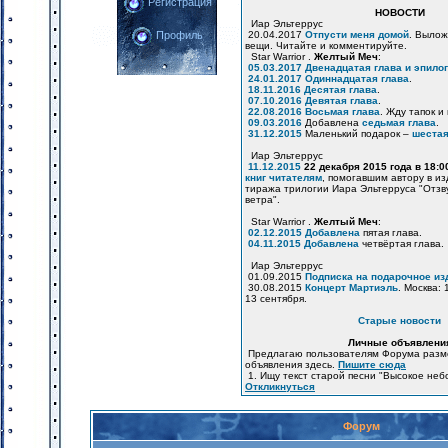
Регистрация
НОВОСТИ
Иар Эльтеррус
20.04.2017
Отпусти меня домой
. Вылож
Профиль
вещи. Читайте и комментируйте.
Star Warrior .
Желтый Меч
:
05.03.2017
Двенадцатая глава и эпилог
24.01.2017
Одиннадцатая глава
.
18.11.2016
Десятая глава
.
07.10.2016
Девятая глава
.
22.08.2016
Восьмая глава
. Жду тапок и
09.03.2016
Добавлена
седьмая глава
.
31.12.2015
Маленький подарок –
шестая
Иар Эльтеррус
11.12.2015
22 декабря 2015 года в 18:
книг читателям
, помогавшим автору в и
тиража трилогии Иара Эльтерруса "Отзв
ветра".
Star Warrior .
Желтый Меч
:
02.12.2015
Добавлена
пятая глава.
04.11.2015
Добавлена
четвёртая глава.
Иар Эльтеррус
01.09.2015
Подписка на подарочное из
30.08.2015
Концерт Мартиэль
. Москва: 
13 сентября.
Старые новости
Личные объявлени
Предлагаю пользователям Форума разм
объявления здесь.
Пишите сюда
1. Ищу текст старой песни "Высокое неб
Откликнуться
Форум