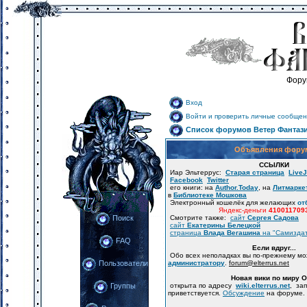
Фору
Вход
Войти и проверить личные сообщен
Список форумов Ветер Фантаз
Объявления фору
ССЫЛКИ
Иар Эльтеррус:
Старая страница
LiveJ
Facebook
Twitter
его книги: на
Author.Today
, на
Литмарке
в
Библиотеке Мошкова
Электронный кошелёк для желающих
от
Яндекс-деньги
410011709
Смотрите также:
сайт
Сергея Садова
Поиск
сайт
Екатерины Белецкой
страница
Влада Вегашина
на "Самизда
FAQ
Если вдруг...
Обо всех неполадках вы по-прежнему м
администратору
.
forum
@
elterrus.net
Пользователи
Новая вики по миру 
открыта по адресу
wiki.elterrus.net
, за
Группы
приветствуется.
Обсуждение
на форуме.