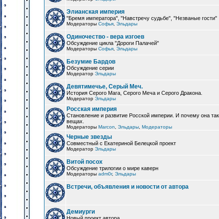
Элианская империя
"Бремя императора", "Навстречу судьбе", "Незваные гости"
Модераторы
Софья
,
Эльдары
Одиночество - вера изгоев
Обсуждение цикла "Дороги Палачей"
Модераторы
Софья
,
Эльдары
Безумие Бардов
Обсуждение серии
Модератор
Эльдары
Девятимечье, Серый Меч.
История Серого Мага, Серого Меча и Серого Дракона.
Модератор
Эльдары
Росская империя
Становление и развитие Росской империи. И почему она та
вещах.
Модераторы
Marcon
,
Эльдары
,
Модераторы
Черные звезды
Совместный с Екатериной Белецкой проект
Модератор
Эльдары
Витой посох
Обсуждение трилогии о мире каверн
Модераторы
adm0r
,
Эльдары
Встречи, объявления и новости от автора
Демиурги
Новый проект автора