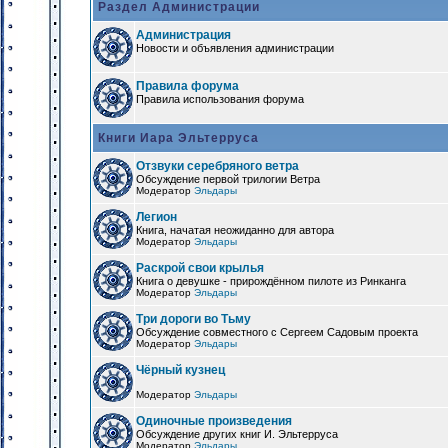
Раздел Администрации
Администрация
Новости и объявления администрации
Правила форума
Правила использования форума
Книги Иара Эльтерруса
Отзвуки серебряного ветра
Обсуждение первой трилогии Ветра
Модератор
Эльдары
Легион
Книга, начатая неожиданно для автора
Модератор
Эльдары
Раскрой свои крылья
Книга о девушке - прирождённом пилоте из Ринканга
Модератор
Эльдары
Три дороги во Тьму
Обсуждение совместного с Сергеем Садовым проекта
Модератор
Эльдары
Чёрный кузнец
Модератор
Эльдары
Одиночные произведения
Обсуждение других книг И. Эльтерруса
Модератор
Эльдары