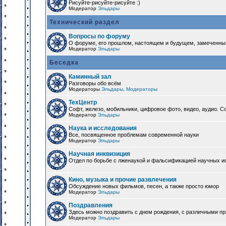
Рисуйте-рисуйте-рисуйте :)
Модератор
Эльдары
Технический раздел
Вопросы по форуму
О форуме, его прошлом, настоящем и будущем, замеченны
Модератор
Эльдары
Беседка
Каминный зал
Разговоры обо всём
Модераторы
Эльдары
,
Модераторы
ТехЦентр
Софт, железо, мобильники, цифровое фото, видео, аудио. 
Модератор
Эльдары
Наука и исследования
Все, посвященное проблемам современной науки
Модератор
Эльдары
Научная инквизиция
Отдел по борьбе с лженаукой и фальсификацией научных и
Кино, музыка и прочие развлечения
Обсуждение новых фильмов, песен, а также просто юмор
Модератор
Эльдары
Поздравления
Здесь можно поздравить с днем рождения, с различными п
Модератор
Эльдары