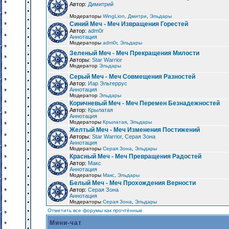
Автор:
Димитрий
Модераторы
WingLion
,
Дмитри
,
Эльдары
Синий Меч - Меч Извращения Горестей
Автор:
adm0r
Аннотация
Модераторы
adm0r
,
Эльдары
Зеленый Меч - Меч Прекращения Милости
Авторы:
Star Warrior
Модератор
Эльдары
Серый Меч - Меч Совмещения Разностей
Автор:
Иар Эльтеррус
Аннотация
Модератор
Эльдары
Коричневый Меч - Меч Перемен Безнадежностей
Автор:
Крылатая
Аннотация
Модераторы
Крылатая
,
Эльдары
Желтый Меч - Меч Изменения Постижений
Авторы:
Star Warrior, Серая Зона
Аннотация
Модераторы
Серая Зона
,
Эльдары
Красный Меч - Меч Превращения Радостей
Автор:
Макс
Аннотация
Модераторы
Макс
,
Эльдары
Белый Меч - Меч Прохождения Верности
Автор:
Серая Зона
Аннотация
Модераторы
Серая Зона
,
Эльдары
Отметить все форумы как прочтённые
Мини-чат