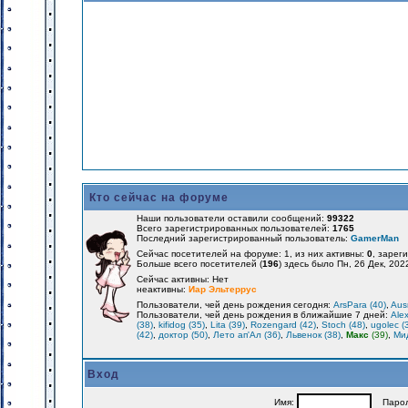
Кто сейчас на форуме
Наши пользователи оставили сообщений:
99322
Всего зарегистрированных пользователей:
1765
Последний зарегистрированный пользователь:
GamerMan
Сейчас посетителей на форуме: 1, из них активны:
0
, зарег
Больше всего посетителей (
196
) здесь было Пн, 26 Дек, 202
Сейчас активны: Нет
неактивны:
Иар Эльтеррус
Пользователи, чей день рождения сегодня:
ArsPara (40)
,
Aus
Пользователи, чей день рождения в ближайшие 7 дней:
Alex
(38)
,
kifidog (35)
,
Lita (39)
,
Rozengard (42)
,
Stoch (48)
,
ugolec (
(42)
,
доктор (50)
,
Лето ап'Ал (36)
,
Львенок (38)
,
Макс
(39)
,
Мид
Вход
Имя:
Парол