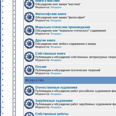
Книги о мистике
Обсуждение книг жанра "мистика"
Модератор
Эльдары
Философские книги
Обсуждение книг жанра "философия"
Модератор
Эльдары
Морально-этические произведения
Обсуждение книг "морально-этического" содержания
Модератор
Эльдары
Другие книги
Обсуждение книг любого содержания и жанра
Модератор
Эльдары
Собственные книги
Публикации и обсуждения собственных литературных твор
Модератор
Эльдары
Поэзия
Публикации и обсуждения поэтических творений
Модератор
Эльдары
Искусство
Отечественные художники
Публикации и обсуждение работ российских художников-фа
Модератор
Эльдары
Зарубежные художники
Публикации и обсуждение работ зарубежных художников-ф
Модератор
Эльдары
Собственные работы