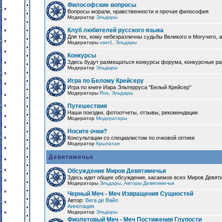
Философские вопросы
Вопросы морали, нравственности и прочая философия
Модератор
Эльдары
Клуб любителей русского языка
Для тех, кому небезразличны судьбы Великого и Могучего, а
Модераторы
user1
,
Эльдары
Конкурсы
Здесь будут размещаться конкурсы форума, конкурсные ра
Модератор
Эльдары
Игра по Белому Крейсеру
Игра по книге Иара Эльтерруса "Белый Крейсер"
Модераторы
Ros
,
Эльдары
Путешествия
Наши поездки, фотоотчеты, отзывы, рекомендации
Модератор
Модераторы
Носите очки?
Консультации со специалистом по очковой оптике
Модератор
Крылатая
Девятимечье
Обсуждение Миров Девятимечья
Здесь идет общее обсуждение, касаемое всех Миров Девяти
Модераторы
Эльдары
,
Авторы Девятимечья
Черный Меч - Меч Извращения Сущностей
Автор:
Вега де Вайл
Аннотация
Модератор
Эльдары
Фиолетовый Меч - Меч Постижения Глупости