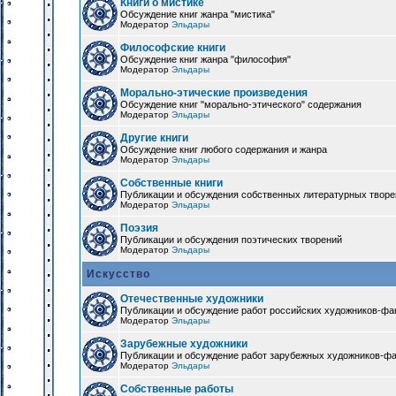
Книги о мистике
Обсуждение книг жанра "мистика"
Модератор
Эльдары
Философские книги
Обсуждение книг жанра "философия"
Модератор
Эльдары
Морально-этические произведения
Обсуждение книг "морально-этического" содержания
Модератор
Эльдары
Другие книги
Обсуждение книг любого содержания и жанра
Модератор
Эльдары
Собственные книги
Публикации и обсуждения собственных литературных твор
Модератор
Эльдары
Поэзия
Публикации и обсуждения поэтических творений
Модератор
Эльдары
Искусство
Отечественные художники
Публикации и обсуждение работ российских художников-фа
Модератор
Эльдары
Зарубежные художники
Публикации и обсуждение работ зарубежных художников-ф
Модератор
Эльдары
Собственные работы