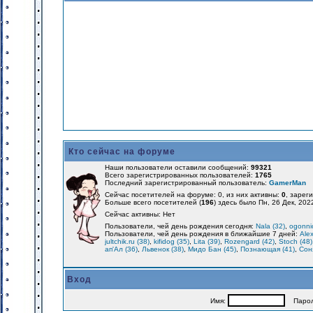
Кто сейчас на форуме
Наши пользователи оставили сообщений:
99321
Всего зарегистрированных пользователей:
1765
Последний зарегистрированный пользователь:
GamerMan
Сейчас посетителей на форуме: 0, из них активны:
0
, зарег
Больше всего посетителей (
196
) здесь было Пн, 26 Дек, 202
Сейчас активны: Нет
Пользователи, чей день рождения сегодня:
Nala (32)
,
ogonnic
Пользователи, чей день рождения в ближайшие 7 дней:
Alex
jultchik.ru (38)
,
kifidog (35)
,
Lita (39)
,
Rozengard (42)
,
Stoch (48)
ап'Ал (36)
,
Львенок (38)
,
Мидо Бан (45)
,
Познающая (41)
,
Соня
Вход
Имя:
Парол