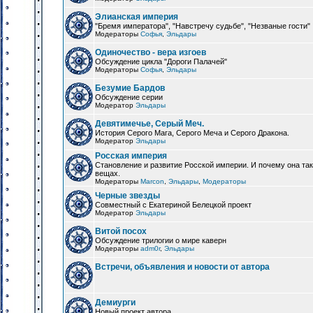
Элианская империя
"Бремя императора", "Навстречу судьбе", "Незваные гости"
Модераторы
Софья
,
Эльдары
Одиночество - вера изгоев
Обсуждение цикла "Дороги Палачей"
Модераторы
Софья
,
Эльдары
Безумие Бардов
Обсуждение серии
Модератор
Эльдары
Девятимечье, Серый Меч.
История Серого Мага, Серого Меча и Серого Дракона.
Модератор
Эльдары
Росская империя
Становление и развитие Росской империи. И почему она та
вещах.
Модераторы
Marcon
,
Эльдары
,
Модераторы
Черные звезды
Совместный с Екатериной Белецкой проект
Модератор
Эльдары
Витой посох
Обсуждение трилогии о мире каверн
Модераторы
adm0r
,
Эльдары
Встречи, объявления и новости от автора
Демиурги
Новый проект автора