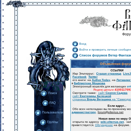
Фору
Вход
Войти и проверить личные сообщен
Список форумов Ветер Фантаз
Объявления фору
ССЫЛКИ
Иар Эльтеррус:
Старая страница
LiveJ
Facebook
Twitter
его книги: на
Author.Today
, на
Литмарке
в
Библиотеке Мошкова
Электронный кошелёк для желающих
от
Яндекс-деньги
410011709
Смотрите также:
сайт
Сергея Садова
Поиск
сайт
Екатерины Белецкой
страница
Влада Вегашина
на "Самизда
FAQ
Если вдруг...
Обо всех неполадках вы по-прежнему м
администратору
.
forum
@
elterrus.net
Пользователи
Новая вики по миру 
открыта по адресу
wiki.elterrus.net
, за
Группы
приветствуется.
Обсуждение
на форуме.