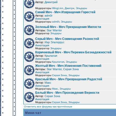
Автор:
Димитрий
Модераторы
WingLion
,
Дмитри
,
Эльдары
Синий Меч - Меч Извращения Горестей
Автор:
adm0r
Аннотация
Модераторы
adm0r
,
Эльдары
Зеленый Меч - Меч Прекращения Милости
Авторы:
Star Warrior
Модератор
Эльдары
Серый Меч - Меч Совмещения Разностей
Автор:
Иар Эльтеррус
Аннотация
Модератор
Эльдары
Коричневый Меч - Меч Перемен Безнадежностей
Автор:
Крылатая
Аннотация
Модераторы
Крылатая
,
Эльдары
Желтый Меч - Меч Изменения Постижений
Авторы:
Star Warrior, Серая Зона
Аннотация
Модераторы
Серая Зона
,
Эльдары
Красный Меч - Меч Превращения Радостей
Автор:
Макс
Аннотация
Модераторы
Макс
,
Эльдары
Белый Меч - Меч Прохождения Верности
Автор:
Серая Зона
Аннотация
Модераторы
Серая Зона
,
Эльдары
Отметить все форумы как прочтённые
Мини-чат