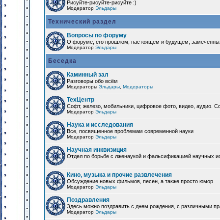
Рисуйте-рисуйте-рисуйте :)
Модератор
Эльдары
Технический раздел
Вопросы по форуму
О форуме, его прошлом, настоящем и будущем, замеченны
Модератор
Эльдары
Беседка
Каминный зал
Разговоры обо всём
Модераторы
Эльдары
,
Модераторы
ТехЦентр
Софт, железо, мобильники, цифровое фото, видео, аудио. 
Модератор
Эльдары
Наука и исследования
Все, посвященное проблемам современной науки
Модератор
Эльдары
Научная инквизиция
Отдел по борьбе с лженаукой и фальсификацией научных и
Кино, музыка и прочие развлечения
Обсуждение новых фильмов, песен, а также просто юмор
Модератор
Эльдары
Поздравления
Здесь можно поздравить с днем рождения, с различными п
Модератор
Эльдары