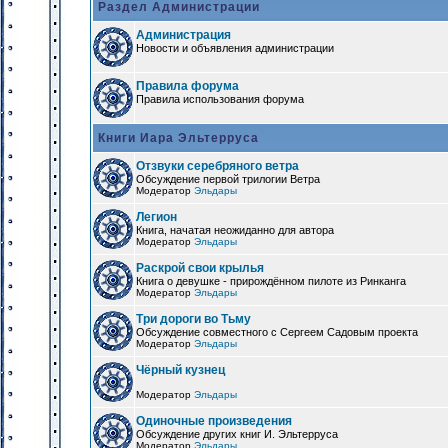
Раздел Администрации
Администрация
Новости и объявления администрации
Правила форума
Правила использования форума
Книги Иара Эльтерруса
Отзвуки серебряного ветра
Обсуждение первой трилогии Ветра
Модератор
Эльдары
Легион
Книга, начатая неожиданно для автора
Модератор
Эльдары
Раскрой свои крылья
Книга о девушке - прирождённом пилоте из Ринканга
Модератор
Эльдары
Три дороги во Тьму
Обсуждение совместного с Сергеем Садовым проекта
Модератор
Эльдары
Чёрный кузнец
Модератор
Эльдары
Одиночные произведения
Обсуждение других книг И. Эльтерруса
Модератор
Эльдары