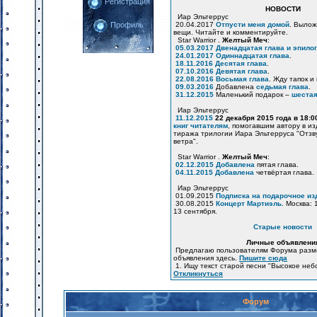
Регистрация
НОВОСТИ
Иар Эльтеррус
20.04.2017
Отпусти меня домой
. Вылож
Профиль
вещи. Читайте и комментируйте.
Star Warrior .
Желтый Меч
:
05.03.2017
Двенадцатая глава и эпилог
24.01.2017
Одиннадцатая глава
.
18.11.2016
Десятая глава
.
07.10.2016
Девятая глава
.
22.08.2016
Восьмая глава
. Жду тапок и
09.03.2016
Добавлена
седьмая глава
.
31.12.2015
Маленький подарок –
шестая
Иар Эльтеррус
11.12.2015
22 декабря 2015 года в 18:
книг читателям
, помогавшим автору в и
тиража трилогии Иара Эльтерруса "Отзв
ветра".
Star Warrior .
Желтый Меч
:
02.12.2015
Добавлена
пятая глава.
04.11.2015
Добавлена
четвёртая глава.
Иар Эльтеррус
01.09.2015
Подписка на подарочное из
30.08.2015
Концерт Мартиэль
. Москва: 
13 сентября.
Старые новости
Личные объявлени
Предлагаю пользователям Форума разм
объявления здесь.
Пишите сюда
1. Ищу текст старой песни "Высокое неб
Откликнуться
Форум