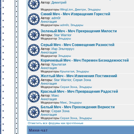
Автор:
Димитрий
Модераторы
WingLion
,
Дмитри
,
Эльдары
Синий Меч - Меч Извращения Горестей
Автор:
adm0r
Аннотация
Модераторы
adm0r
,
Эльдары
Зеленый Меч - Меч Прекращения Милости
Авторы:
Star Warrior
Модератор
Эльдары
Серый Меч - Меч Совмещения Разностей
Автор:
Иар Эльтеррус
Аннотация
Модератор
Эльдары
Коричневый Меч - Меч Перемен Безнадежностей
Автор:
Крылатая
Аннотация
Модераторы
Крылатая
,
Эльдары
Желтый Меч - Меч Изменения Постижений
Авторы:
Star Warrior, Серая Зона
Аннотация
Модераторы
Серая Зона
,
Эльдары
Красный Меч - Меч Превращения Радостей
Автор:
Макс
Аннотация
Модераторы
Макс
,
Эльдары
Белый Меч - Меч Прохождения Верности
Автор:
Серая Зона
Аннотация
Модераторы
Серая Зона
,
Эльдары
Отметить все форумы как прочтённые
Мини-чат