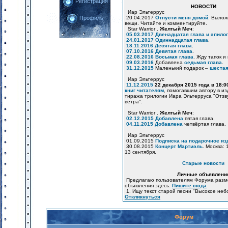
Регистрация
НОВОСТИ
Иар Эльтеррус
20.04.2017
Отпусти меня домой
. Вылож
Профиль
вещи. Читайте и комментируйте.
Star Warrior .
Желтый Меч
:
05.03.2017
Двенадцатая глава и эпилог
24.01.2017
Одиннадцатая глава
.
18.11.2016
Десятая глава
.
07.10.2016
Девятая глава
.
22.08.2016
Восьмая глава
. Жду тапок и
09.03.2016
Добавлена
седьмая глава
.
31.12.2015
Маленький подарок –
шестая
Иар Эльтеррус
11.12.2015
22 декабря 2015 года в 18:
книг читателям
, помогавшим автору в и
тиража трилогии Иара Эльтерруса "Отзв
ветра".
Star Warrior .
Желтый Меч
:
02.12.2015
Добавлена
пятая глава.
04.11.2015
Добавлена
четвёртая глава.
Иар Эльтеррус
01.09.2015
Подписка на подарочное из
30.08.2015
Концерт Мартиэль
. Москва: 
13 сентября.
Старые новости
Личные объявлени
Предлагаю пользователям Форума разм
объявления здесь.
Пишите сюда
1. Ищу текст старой песни "Высокое неб
Откликнуться
Форум