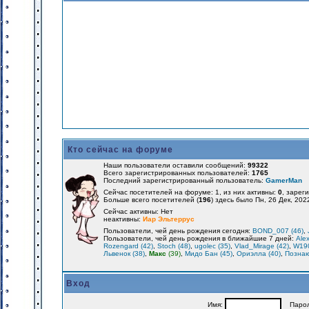
Кто сейчас на форуме
Наши пользователи оставили сообщений:
99322
Всего зарегистрированных пользователей:
1765
Последний зарегистрированный пользователь:
GamerMan
Сейчас посетителей на форуме: 1, из них активны:
0
, зарег
Больше всего посетителей (
196
) здесь было Пн, 26 Дек, 202
Сейчас активны: Нет
неактивны:
Иар Эльтеррус
Пользователи, чей день рождения сегодня:
BOND_007 (46)
,
Пользователи, чей день рождения в ближайшие 7 дней:
Alex
Rozengard (42)
,
Stoch (48)
,
ugolec (35)
,
Vlad_Mirage (42)
,
W190
Львенок (38)
,
Макс
(39)
,
Мидо Бан (45)
,
Ориэлла (40)
,
Познаю
Вход
Имя:
Парол