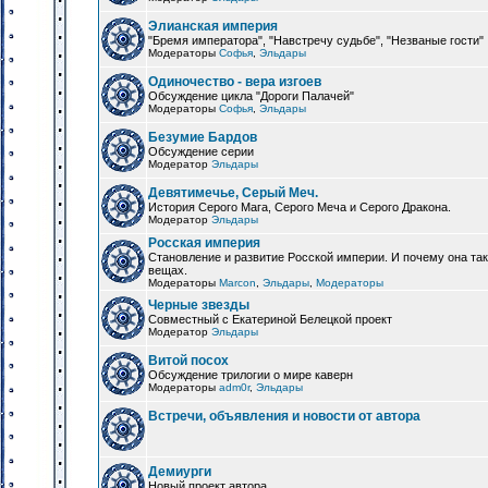
Элианская империя
"Бремя императора", "Навстречу судьбе", "Незваные гости"
Модераторы
Софья
,
Эльдары
Одиночество - вера изгоев
Обсуждение цикла "Дороги Палачей"
Модераторы
Софья
,
Эльдары
Безумие Бардов
Обсуждение серии
Модератор
Эльдары
Девятимечье, Серый Меч.
История Серого Мага, Серого Меча и Серого Дракона.
Модератор
Эльдары
Росская империя
Становление и развитие Росской империи. И почему она та
вещах.
Модераторы
Marcon
,
Эльдары
,
Модераторы
Черные звезды
Совместный с Екатериной Белецкой проект
Модератор
Эльдары
Витой посох
Обсуждение трилогии о мире каверн
Модераторы
adm0r
,
Эльдары
Встречи, объявления и новости от автора
Демиурги
Новый проект автора