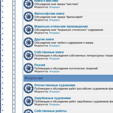
Книги о мистике
Обсуждение книг жанра "мистика"
Модератор
Эльдары
Философские книги
Обсуждение книг жанра "философия"
Модератор
Эльдары
Морально-этические произведения
Обсуждение книг "морально-этического" содержания
Модератор
Эльдары
Другие книги
Обсуждение книг любого содержания и жанра
Модератор
Эльдары
Собственные книги
Публикации и обсуждения собственных литературных твор
Модератор
Эльдары
Поэзия
Публикации и обсуждения поэтических творений
Модератор
Эльдары
Искусство
Отечественные художники
Публикации и обсуждение работ российских художников-фа
Модератор
Эльдары
Зарубежные художники
Публикации и обсуждение работ зарубежных художников-ф
Модератор
Эльдары
Собственные работы