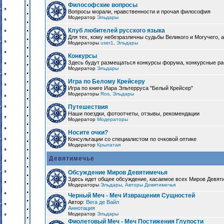
Философские вопросы
Вопросы морали, нравственности и прочая философия
Модератор
Эльдары
Клуб любителей русского языка
Для тех, кому небезразличны судьбы Великого и Могучего, а
Модераторы
user1
,
Эльдары
Конкурсы
Здесь будут размещаться конкурсы форума, конкурсные ра
Модератор
Эльдары
Игра по Белому Крейсеру
Игра по книге Иара Эльтерруса "Белый Крейсер"
Модераторы
Ros
,
Эльдары
Путешествия
Наши поездки, фотоотчеты, отзывы, рекомендации
Модератор
Модераторы
Носите очки?
Консультации со специалистом по очковой оптике
Модератор
Крылатая
Девятимечье
Обсуждение Миров Девятимечья
Здесь идет общее обсуждение, касаемое всех Миров Девяти
Модераторы
Эльдары
,
Авторы Девятимечья
Черный Меч - Меч Извращения Сущностей
Автор:
Вега де Вайл
Аннотация
Модератор
Эльдары
Фиолетовый Меч - Меч Постижения Глупости