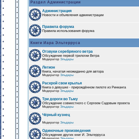
Раздел Администрации
Администрация
Новости и объявления администрации
Правила форума
Правила использования форума
Книги Иара Эльтерруса
Отзвуки серебряного ветра
Обсуждение первой трилогии Ветра
Модератор
Эльдары
Легион
Книга, начатая неожиданно для автора
Модератор
Эльдары
Раскрой свои крылья
Книга о девушке - прирождённом пилоте из Ринканга
Модератор
Эльдары
Три дороги во Тьму
Обсуждение совместного с Сергеем Садовым проекта
Модератор
Эльдары
Чёрный кузнец
Модератор
Эльдары
Одиночные произведения
Обсуждение других книг И. Эльтерруса
Модератор
Эльдары