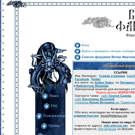
Фору
Вход
Войти и проверить личные сообщен
Список форумов Ветер Фантаз
Объявления фору
ССЫЛКИ
Иар Эльтеррус:
Старая страница
LiveJ
Facebook
Twitter
его книги: на
Author.Today
, на
Литмарке
в
Библиотеке Мошкова
Электронный кошелёк для желающих
от
Яндекс-деньги
410011709
Смотрите также:
сайт
Сергея Садова
Поиск
сайт
Екатерины Белецкой
страница
Влада Вегашина
на "Самизда
FAQ
Если вдруг...
Обо всех неполадках вы по-прежнему м
администратору
.
forum
@
elterrus.net
Пользователи
Новая вики по миру 
открыта по адресу
wiki.elterrus.net
, за
Группы
приветствуется.
Обсуждение
на форуме.