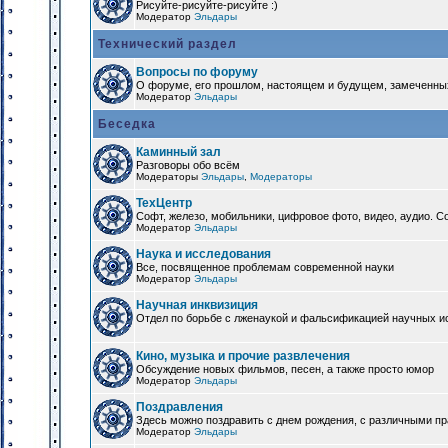
Рисуйте-рисуйте-рисуйте :)
Модератор
Эльдары
Технический раздел
Вопросы по форуму
О форуме, его прошлом, настоящем и будущем, замеченны
Модератор
Эльдары
Беседка
Каминный зал
Разговоры обо всём
Модераторы
Эльдары
,
Модераторы
ТехЦентр
Софт, железо, мобильники, цифровое фото, видео, аудио. 
Модератор
Эльдары
Наука и исследования
Все, посвященное проблемам современной науки
Модератор
Эльдары
Научная инквизиция
Отдел по борьбе с лженаукой и фальсификацией научных и
Кино, музыка и прочие развлечения
Обсуждение новых фильмов, песен, а также просто юмор
Модератор
Эльдары
Поздравления
Здесь можно поздравить с днем рождения, с различными п
Модератор
Эльдары