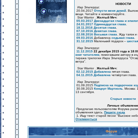
Регистрация
НОВОСТИ
Иар Эльтеррус
20.04.2017
Отпусти меня домой
. Вылож
Профиль
вещи. Читайте и комментируйте.
Star Warrior .
Желтый Меч
:
05.03.2017
Двенадцатая глава и эпилог
24.01.2017
Одиннадцатая глава
.
18.11.2016
Десятая глава
.
07.10.2016
Девятая глава
.
22.08.2016
Восьмая глава
. Жду тапок и
09.03.2016
Добавлена
седьмая глава
.
31.12.2015
Маленький подарок –
шестая
Иар Эльтеррус
11.12.2015
22 декабря 2015 года в 18:
книг читателям
, помогавшим автору в и
тиража трилогии Иара Эльтерруса "Отзв
ветра".
Star Warrior .
Желтый Меч
:
02.12.2015
Добавлена
пятая глава.
04.11.2015
Добавлена
четвёртая глава.
Иар Эльтеррус
01.09.2015
Подписка на подарочное из
30.08.2015
Концерт Мартиэль
. Москва: 
13 сентября.
Старые новости
Личные объявлени
Предлагаю пользователям Форума разм
объявления здесь.
Пишите сюда
1. Ищу текст старой песни "Высокое неб
Откликнуться
Форум