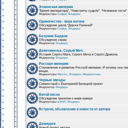
Элианская империя
"Бремя императора", "Навстречу судьбе", "Незваные гости"
Модераторы
Софья
,
Эльдары
Одиночество - вера изгоев
Обсуждение цикла "Дороги Палачей"
Модераторы
Софья
,
Эльдары
Безумие Бардов
Обсуждение серии
Модератор
Эльдары
Девятимечье, Серый Меч.
История Серого Мага, Серого Меча и Серого Дракона.
Модератор
Эльдары
Росская империя
Становление и развитие Росской империи. И почему она та
вещах.
Модераторы
Marcon
,
Эльдары
,
Модераторы
Черные звезды
Совместный с Екатериной Белецкой проект
Модератор
Эльдары
Витой посох
Обсуждение трилогии о мире каверн
Модераторы
adm0r
,
Эльдары
Встречи, объявления и новости от автора
Демиурги
Новый проект автора