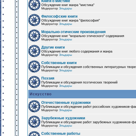
Книги о мистике
Обсуждение книг жанра "мистика"
Модератор
Эльдары
Философские книги
Обсуждение книг жанра "философия"
Модератор
Эльдары
Морально-этические произведения
Обсуждение книг "морально-этического" содержания
Модератор
Эльдары
Другие книги
Обсуждение книг любого содержания и жанра
Модератор
Эльдары
Собственные книги
Публикации и обсуждения собственных литературных твор
Модератор
Эльдары
Поэзия
Публикации и обсуждения поэтических творений
Модератор
Эльдары
Искусство
Отечественные художники
Публикации и обсуждение работ российских художников-фа
Модератор
Эльдары
Зарубежные художники
Публикации и обсуждение работ зарубежных художников-ф
Модератор
Эльдары
Собственные работы