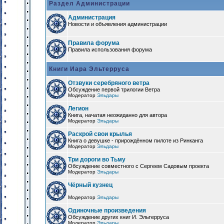
Раздел Администрации
Администрация
Новости и объявления администрации
Правила форума
Правила использования форума
Книги Иара Эльтерруса
Отзвуки серебряного ветра
Обсуждение первой трилогии Ветра
Модератор
Эльдары
Легион
Книга, начатая неожиданно для автора
Модератор
Эльдары
Раскрой свои крылья
Книга о девушке - прирождённом пилоте из Ринканга
Модератор
Эльдары
Три дороги во Тьму
Обсуждение совместного с Сергеем Садовым проекта
Модератор
Эльдары
Чёрный кузнец
Модератор
Эльдары
Одиночные произведения
Обсуждение других книг И. Эльтерруса
Модератор
Эльдары