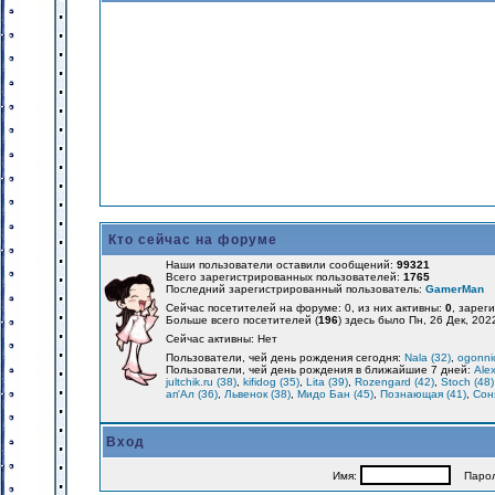
Кто сейчас на форуме
Наши пользователи оставили сообщений:
99321
Всего зарегистрированных пользователей:
1765
Последний зарегистрированный пользователь:
GamerMan
Сейчас посетителей на форуме: 0, из них активны:
0
, зарег
Больше всего посетителей (
196
) здесь было Пн, 26 Дек, 202
Сейчас активны: Нет
Пользователи, чей день рождения сегодня:
Nala (32)
,
ogonnic
Пользователи, чей день рождения в ближайшие 7 дней:
Alex
jultchik.ru (38)
,
kifidog (35)
,
Lita (39)
,
Rozengard (42)
,
Stoch (48)
ап'Ал (36)
,
Львенок (38)
,
Мидо Бан (45)
,
Познающая (41)
,
Соня
Вход
Имя:
Парол