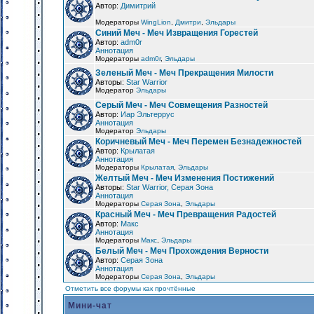
Автор:
Димитрий
Модераторы
WingLion
,
Дмитри
,
Эльдары
Синий Меч - Меч Извращения Горестей
Автор:
adm0r
Аннотация
Модераторы
adm0r
,
Эльдары
Зеленый Меч - Меч Прекращения Милости
Авторы:
Star Warrior
Модератор
Эльдары
Серый Меч - Меч Совмещения Разностей
Автор:
Иар Эльтеррус
Аннотация
Модератор
Эльдары
Коричневый Меч - Меч Перемен Безнадежностей
Автор:
Крылатая
Аннотация
Модераторы
Крылатая
,
Эльдары
Желтый Меч - Меч Изменения Постижений
Авторы:
Star Warrior, Серая Зона
Аннотация
Модераторы
Серая Зона
,
Эльдары
Красный Меч - Меч Превращения Радостей
Автор:
Макс
Аннотация
Модераторы
Макс
,
Эльдары
Белый Меч - Меч Прохождения Верности
Автор:
Серая Зона
Аннотация
Модераторы
Серая Зона
,
Эльдары
Отметить все форумы как прочтённые
Мини-чат