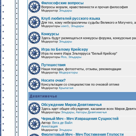
Философские вопросы
Вопросы морали, нравственности и прочая философия
Модератор
Эльдары
Клуб любителей русского языка
Для тех, кому небезразличны судьбы Великого и Могучего, а
Модераторы
user1
,
Эльдары
Конкурсы
Здесь будут размещаться конкурсы форума, конкурсные ра
Модератор
Эльдары
Игра по Белому Крейсеру
Игра по книге Иара Эльтерруса "Белый Крейсер"
Модераторы
Ros
,
Эльдары
Путешествия
Наши поездки, фотоотчеты, отзывы, рекомендации
Модератор
Модераторы
Носите очки?
Консультации со специалистом по очковой оптике
Модератор
Крылатая
Девятимечье
Обсуждение Миров Девятимечья
Здесь идет общее обсуждение, касаемое всех Миров Девяти
Модераторы
Эльдары
,
Авторы Девятимечья
Черный Меч - Меч Извращения Сущностей
Автор:
Вега де Вайл
Аннотация
Модератор
Эльдары
Фиолетовый Меч - Меч Постижения Глупости