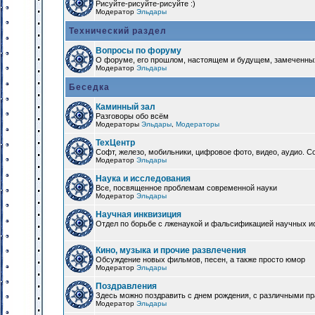
Рисуйте-рисуйте-рисуйте :)
Модератор
Эльдары
Технический раздел
Вопросы по форуму
О форуме, его прошлом, настоящем и будущем, замеченны
Модератор
Эльдары
Беседка
Каминный зал
Разговоры обо всём
Модераторы
Эльдары
,
Модераторы
ТехЦентр
Софт, железо, мобильники, цифровое фото, видео, аудио. 
Модератор
Эльдары
Наука и исследования
Все, посвященное проблемам современной науки
Модератор
Эльдары
Научная инквизиция
Отдел по борьбе с лженаукой и фальсификацией научных и
Кино, музыка и прочие развлечения
Обсуждение новых фильмов, песен, а также просто юмор
Модератор
Эльдары
Поздравления
Здесь можно поздравить с днем рождения, с различными п
Модератор
Эльдары