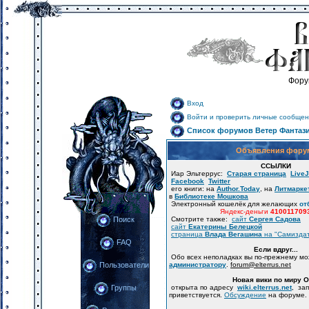
Фору
Вход
Войти и проверить личные сообщен
Список форумов Ветер Фантаз
Объявления фору
ССЫЛКИ
Иар Эльтеррус:
Старая страница
LiveJ
Facebook
Twitter
его книги: на
Author.Today
, на
Литмарке
в
Библиотеке Мошкова
Электронный кошелёк для желающих
от
Яндекс-деньги
410011709
Смотрите также:
сайт
Сергея Садова
Поиск
сайт
Екатерины Белецкой
страница
Влада Вегашина
на "Самизда
FAQ
Если вдруг...
Обо всех неполадках вы по-прежнему м
администратору
.
forum
@
elterrus.net
Пользователи
Новая вики по миру 
открыта по адресу
wiki.elterrus.net
, за
Группы
приветствуется.
Обсуждение
на форуме.