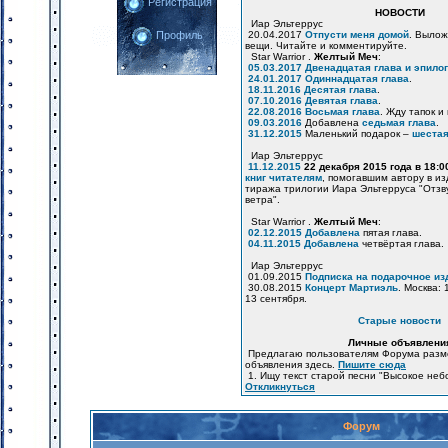
Регистрация
НОВОСТИ
Иар Эльтеррус
20.04.2017
Отпусти меня домой
. Вылож
Профиль
вещи. Читайте и комментируйте.
Star Warrior .
Желтый Меч
:
05.03.2017
Двенадцатая глава и эпилог
24.01.2017
Одиннадцатая глава
.
18.11.2016
Десятая глава
.
07.10.2016
Девятая глава
.
22.08.2016
Восьмая глава
. Жду тапок и
09.03.2016
Добавлена
седьмая глава
.
31.12.2015
Маленький подарок –
шестая
Иар Эльтеррус
11.12.2015
22 декабря 2015 года в 18:
книг читателям
, помогавшим автору в и
тиража трилогии Иара Эльтерруса "Отзв
ветра".
Star Warrior .
Желтый Меч
:
02.12.2015
Добавлена
пятая глава.
04.11.2015
Добавлена
четвёртая глава.
Иар Эльтеррус
01.09.2015
Подписка на подарочное из
30.08.2015
Концерт Мартиэль
. Москва: 
13 сентября.
Старые новости
Личные объявлени
Предлагаю пользователям Форума разм
объявления здесь.
Пишите сюда
1. Ищу текст старой песни "Высокое неб
Откликнуться
Форум