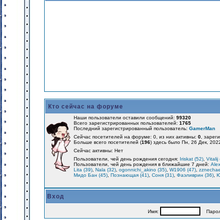
Кто сейчас на форуме
Наши пользователи оставили сообщений:
99320
Всего зарегистрированных пользователей:
1765
Последний зарегистрированный пользователь:
GamerMan
Сейчас посетителей на форуме: 0, из них активны:
0
, зарег
Больше всего посетителей (
196
) здесь было Пн, 26 Дек, 202
Сейчас активны: Нет
Пользователи, чей день рождения сегодня:
Iriskat (52)
,
Vitalij
Пользователи, чей день рождения в ближайшие 7 дней:
Alex
Lita (39)
,
Nala (32)
,
ogonnichi_akino (35)
,
W1906 (47)
,
zznechae
Мидо Бан (45)
,
Познающая (41)
,
Соня (31)
,
Фаэливрин (36)
,
Ю
Вход
Имя:
Парол