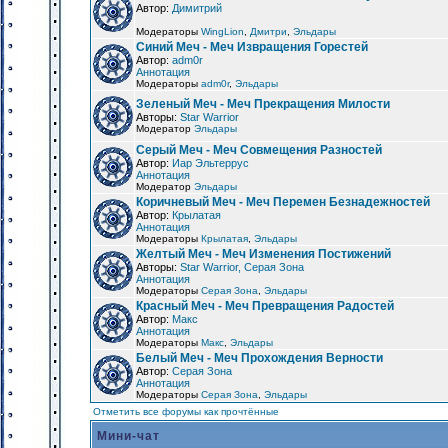
Автор:
Димитрий
Модераторы
WingLion
,
Дмитри
,
Эльдары
Синий Меч - Меч Извращения Горестей
Автор:
adm0r
Аннотация
Модераторы
adm0r
,
Эльдары
Зеленый Меч - Меч Прекращения Милости
Авторы:
Star Warrior
Модератор
Эльдары
Серый Меч - Меч Совмещения Разностей
Автор:
Иар Эльтеррус
Аннотация
Модератор
Эльдары
Коричневый Меч - Меч Перемен Безнадежностей
Автор:
Крылатая
Аннотация
Модераторы
Крылатая
,
Эльдары
Желтый Меч - Меч Изменения Постижений
Авторы:
Star Warrior, Серая Зона
Аннотация
Модераторы
Серая Зона
,
Эльдары
Красный Меч - Меч Превращения Радостей
Автор:
Макс
Аннотация
Модераторы
Макс
,
Эльдары
Белый Меч - Меч Прохождения Верности
Автор:
Серая Зона
Аннотация
Модераторы
Серая Зона
,
Эльдары
Отметить все форумы как прочтённые
Мини-чат