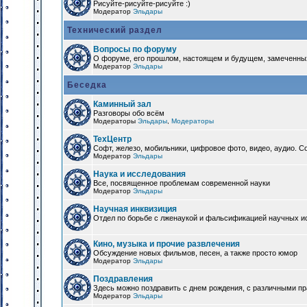
Рисуйте-рисуйте-рисуйте :)
Модератор
Эльдары
Технический раздел
Вопросы по форуму
О форуме, его прошлом, настоящем и будущем, замеченны
Модератор
Эльдары
Беседка
Каминный зал
Разговоры обо всём
Модераторы
Эльдары
,
Модераторы
ТехЦентр
Софт, железо, мобильники, цифровое фото, видео, аудио. 
Модератор
Эльдары
Наука и исследования
Все, посвященное проблемам современной науки
Модератор
Эльдары
Научная инквизиция
Отдел по борьбе с лженаукой и фальсификацией научных и
Кино, музыка и прочие развлечения
Обсуждение новых фильмов, песен, а также просто юмор
Модератор
Эльдары
Поздравления
Здесь можно поздравить с днем рождения, с различными п
Модератор
Эльдары