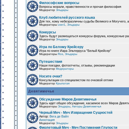
Философские вопросы
Вопросы морали, нравственности и прочая философия
Модератор
Эльдары
Клуб любителей русского языка
Для тех, кому небезразличны судьбы Великого и Могучего, а
Модераторы
user1
,
Эльдары
Конкурсы
Здесь будут размещаться конкурсы форума, конкурсные ра
Модератор
Эльдары
Игра по Белому Крейсеру
Игра по книге Иара Эльтерруса "Белый Крейсер"
Модераторы
Ros
,
Эльдары
Путешествия
Наши поездки, фотоотчеты, отзывы, рекомендации
Модератор
Модераторы
Носите очки?
Консультации со специалистом по очковой оптике
Модератор
Крылатая
Девятимечье
Обсуждение Миров Девятимечья
Здесь идет общее обсуждение, касаемое всех Миров Девяти
Модераторы
Эльдары
,
Авторы Девятимечья
Черный Меч - Меч Извращения Сущностей
Автор:
Вега де Вайл
Аннотация
Модератор
Эльдары
Фиолетовый Меч - Меч Постижения Глупости