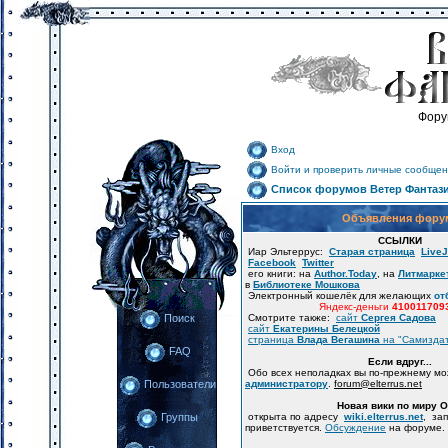
Фору
Вход
Войти и проверить личные сообщен
Список форумов Ветер Фантаз
Объявления фору
ССЫЛКИ
Иар Эльтеррус:
Старая страница
LiveJ
Facebook
Twitter
его книги: на
Author.Today
, на
Литмарке
в
Библиотеке Мошкова
Электронный кошелёк для желающих
от
Яндекс-деньги
410011709
Смотрите также:
сайт
Сергея Садова
Поиск
сайт
Екатерины Белецкой
страница
Влада Вегашина
на "Самизда
FAQ
Если вдруг...
Обо всех неполадках вы по-прежнему м
администратору
.
forum
@
elterrus.net
Пользователи
Новая вики по миру 
открыта по адресу
wiki.elterrus.net
, за
Группы
приветствуется.
Обсуждение
на форуме.