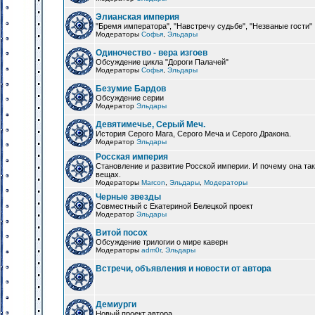
Элианская империя
"Бремя императора", "Навстречу судьбе", "Незваные гости"
Модераторы
Софья
,
Эльдары
Одиночество - вера изгоев
Обсуждение цикла "Дороги Палачей"
Модераторы
Софья
,
Эльдары
Безумие Бардов
Обсуждение серии
Модератор
Эльдары
Девятимечье, Серый Меч.
История Серого Мага, Серого Меча и Серого Дракона.
Модератор
Эльдары
Росская империя
Становление и развитие Росской империи. И почему она та
вещах.
Модераторы
Marcon
,
Эльдары
,
Модераторы
Черные звезды
Совместный с Екатериной Белецкой проект
Модератор
Эльдары
Витой посох
Обсуждение трилогии о мире каверн
Модераторы
adm0r
,
Эльдары
Встречи, объявления и новости от автора
Демиурги
Новый проект автора