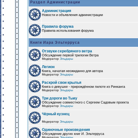
Раздел Администрации
Администрация
Новости и объявления администрации
Правила форума
Правила использования форума
Книги Иара Эльтерруса
Отзвуки серебряного ветра
Обсуждение первой трилогии Ветра
Модератор
Эльдары
Легион
Книга, начатая неожиданно для автора
Модератор
Эльдары
Раскрой свои крылья
Книга о девушке - прирождённом пилоте из Ринканга
Модератор
Эльдары
Три дороги во Тьму
Обсуждение совместного с Сергеем Садовым проекта
Модератор
Эльдары
Чёрный кузнец
Модератор
Эльдары
Одиночные произведения
Обсуждение других книг И. Эльтерруса
Модератор
Эльдары