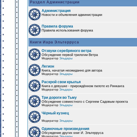
Раздел Администрации
Администрация
Новости и объявления администрации
Правила форума
Правила использования форума
Книги Иара Эльтерруса
Отзвуки серебряного ветра
Обсуждение первой трилогии Ветра
Модератор
Эльдары
Легион
Книга, начатая неожиданно для автора
Модератор
Эльдары
Раскрой свои крылья
Книга о девушке - прирождённом пилоте из Ринканга
Модератор
Эльдары
Три дороги во Тьму
Обсуждение совместного с Сергеем Садовым проекта
Модератор
Эльдары
Чёрный кузнец
Модератор
Эльдары
Одиночные произведения
Обсуждение других книг И. Эльтерруса
Модератор
Эльдары