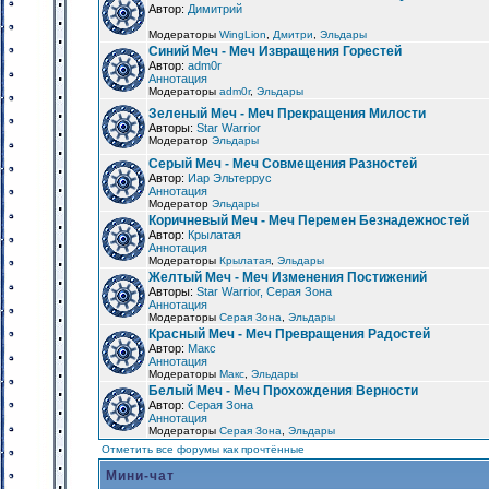
Автор:
Димитрий
Модераторы
WingLion
,
Дмитри
,
Эльдары
Синий Меч - Меч Извращения Горестей
Автор:
adm0r
Аннотация
Модераторы
adm0r
,
Эльдары
Зеленый Меч - Меч Прекращения Милости
Авторы:
Star Warrior
Модератор
Эльдары
Серый Меч - Меч Совмещения Разностей
Автор:
Иар Эльтеррус
Аннотация
Модератор
Эльдары
Коричневый Меч - Меч Перемен Безнадежностей
Автор:
Крылатая
Аннотация
Модераторы
Крылатая
,
Эльдары
Желтый Меч - Меч Изменения Постижений
Авторы:
Star Warrior, Серая Зона
Аннотация
Модераторы
Серая Зона
,
Эльдары
Красный Меч - Меч Превращения Радостей
Автор:
Макс
Аннотация
Модераторы
Макс
,
Эльдары
Белый Меч - Меч Прохождения Верности
Автор:
Серая Зона
Аннотация
Модераторы
Серая Зона
,
Эльдары
Отметить все форумы как прочтённые
Мини-чат