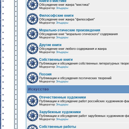
Книги о мистике
Обсуждение книг жанра "мистика"
Модератор
Эльдары
Философские книги
Обсуждение книг жанра "философия"
Модератор
Эльдары
Морально-этические произведения
Обсуждение книг "морально-этического" содержания
Модератор
Эльдары
Другие книги
Обсуждение книг любого содержания и жанра
Модератор
Эльдары
Собственные книги
Публикации и обсуждения собственных литературных твор
Модератор
Эльдары
Поэзия
Публикации и обсуждения поэтических творений
Модератор
Эльдары
Искусство
Отечественные художники
Публикации и обсуждение работ российских художников-фа
Модератор
Эльдары
Зарубежные художники
Публикации и обсуждение работ зарубежных художников-ф
Модератор
Эльдары
Собственные работы