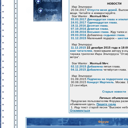
Регистрация
НОВОСТИ
Иар Эльтеррус
20.04.2017
Отпусти меня домой
. Вылож
Профиль
вещи. Читайте и комментируйте.
Star Warrior .
Желтый Меч
:
05.03.2017
Двенадцатая глава и эпилог
24.01.2017
Одиннадцатая глава
.
18.11.2016
Десятая глава
.
07.10.2016
Девятая глава
.
22.08.2016
Восьмая глава
. Жду тапок и
09.03.2016
Добавлена
седьмая глава
.
31.12.2015
Маленький подарок –
шестая
Иар Эльтеррус
11.12.2015
22 декабря 2015 года в 18:
книг читателям
, помогавшим автору в и
тиража трилогии Иара Эльтерруса "Отзв
ветра".
Star Warrior .
Желтый Меч
:
02.12.2015
Добавлена
пятая глава.
04.11.2015
Добавлена
четвёртая глава.
Иар Эльтеррус
01.09.2015
Подписка на подарочное из
30.08.2015
Концерт Мартиэль
. Москва: 
13 сентября.
Старые новости
Личные объявлени
Предлагаю пользователям Форума разм
объявления здесь.
Пишите сюда
1. Ищу текст старой песни "Высокое неб
Откликнуться
Форум