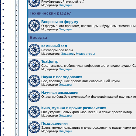
Рисуйте-рисуйте-рисуйте :)
Модератор
Эльдары
Технический раздел
Вопросы по форуму
О форуме, его прошлом, настоящем и будущем, замеченны
Модератор
Эльдары
Беседка
Каминный зал
Разговоры обо всём
Модераторы
Эльдары
,
Модераторы
ТехЦентр
Софт, железо, мобильники, цифровое фото, видео, аудио. 
Модератор
Эльдары
Наука и исследования
Все, посвященное проблемам современной науки
Модератор
Эльдары
Научная инквизиция
Отдел по борьбе с лженаукой и фальсификацией научных и
Кино, музыка и прочие развлечения
Обсуждение новых фильмов, песен, а также просто юмор
Модератор
Эльдары
Поздравления
Здесь можно поздравить с днем рождения, с различными п
Модератор
Эльдары