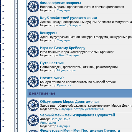
Философские вопросы
Вопросы морали, нравственности и прочая философия
Модератор
Эльдары
Клуб любителей русского языка
Для тех, кому небезразличны судьбы Великого и Могучего, а
Модераторы
user1
,
Эльдары
Конкурсы
Здесь будут размещаться конкурсы форума, конкурсные ра
Модератор
Эльдары
Игра по Белому Крейсеру
Игра по книге Иара Эльтерруса "Белый Крейсер"
Модераторы
Ros
,
Эльдары
Путешествия
Наши поездки, фотоотчеты, отзывы, рекомендации
Модератор
Модераторы
Носите очки?
Консультации со специалистом по очковой оптике
Модератор
Крылатая
Девятимечье
Обсуждение Миров Девятимечья
Здесь идет общее обсуждение, касаемое всех Миров Девяти
Модераторы
Эльдары
,
Авторы Девятимечья
Черный Меч - Меч Извращения Сущностей
Автор:
Вега де Вайл
Аннотация
Модератор
Эльдары
Фиолетовый Меч - Меч Постижения Глупости