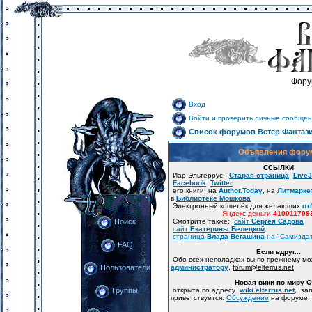
Фору
Вход
Войти и проверить личные сообщен
Список форумов Ветер Фантаз
Объявления фору
ССЫЛКИ
Иар Эльтеррус:
Старая страница
LiveJ
Facebook
Twitter
его книги: на
Author.Today
, на
Литмарке
в
Библиотеке Мошкова
Электронный кошелёк для желающих
от
Яндекс-деньги
410011709
Смотрите также:
сайт
Сергея Садова
Поиск
сайт
Екатерины Белецкой
страница
Влада Вегашина
на "Самизда
FAQ
Если вдруг...
Обо всех неполадках вы по-прежнему м
администратору
.
forum
@
elterrus.net
Пользователи
Новая вики по миру 
открыта по адресу
wiki.elterrus.net
, за
Группы
приветствуется.
Обсуждение
на форуме.