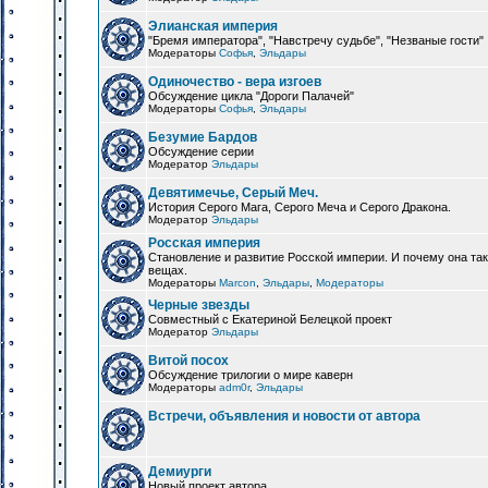
Элианская империя
"Бремя императора", "Навстречу судьбе", "Незваные гости"
Модераторы
Софья
,
Эльдары
Одиночество - вера изгоев
Обсуждение цикла "Дороги Палачей"
Модераторы
Софья
,
Эльдары
Безумие Бардов
Обсуждение серии
Модератор
Эльдары
Девятимечье, Серый Меч.
История Серого Мага, Серого Меча и Серого Дракона.
Модератор
Эльдары
Росская империя
Становление и развитие Росской империи. И почему она та
вещах.
Модераторы
Marcon
,
Эльдары
,
Модераторы
Черные звезды
Совместный с Екатериной Белецкой проект
Модератор
Эльдары
Витой посох
Обсуждение трилогии о мире каверн
Модераторы
adm0r
,
Эльдары
Встречи, объявления и новости от автора
Демиурги
Новый проект автора