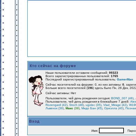
Кто сейчас на форуме
Наши пользователи оставили сообщений:
99323
Всего зарегистрированных пользователей:
1765
Последний зарегистрированный пользователь:
GamerMan
Сейчас посетителей на форуме: 0, из них активны:
0
, зарег
Больше всего посетителей (
196
) здесь было Пн, 26 Дек, 202
Сейчас активны: Нет
Пользователи, чей день рождения сегодня:
BOND_007 (46)
,
Пользователи, чей день рождения в ближайшие 7 дней:
Alex
Rozengard (42)
,
Stoch (48)
,
ugolec (35)
,
Vlad_Mirage (42)
,
W190
Львенок (38)
,
Макс
(39)
,
Мидо Бан (45)
,
Ориэлла (40)
,
Познаю
Вход
Имя:
Парол