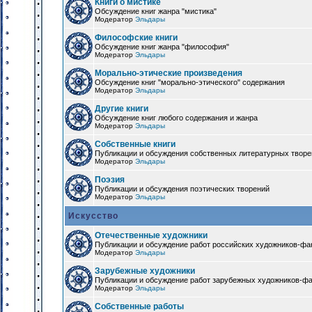
Книги о мистике
Обсуждение книг жанра "мистика"
Модератор
Эльдары
Философские книги
Обсуждение книг жанра "философия"
Модератор
Эльдары
Морально-этические произведения
Обсуждение книг "морально-этического" содержания
Модератор
Эльдары
Другие книги
Обсуждение книг любого содержания и жанра
Модератор
Эльдары
Собственные книги
Публикации и обсуждения собственных литературных твор
Модератор
Эльдары
Поэзия
Публикации и обсуждения поэтических творений
Модератор
Эльдары
Искусство
Отечественные художники
Публикации и обсуждение работ российских художников-фа
Модератор
Эльдары
Зарубежные художники
Публикации и обсуждение работ зарубежных художников-ф
Модератор
Эльдары
Собственные работы