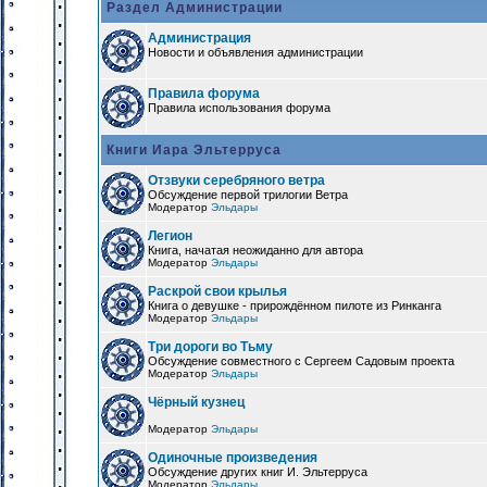
Раздел Администрации
Администрация
Новости и объявления администрации
Правила форума
Правила использования форума
Книги Иара Эльтерруса
Отзвуки серебряного ветра
Обсуждение первой трилогии Ветра
Модератор
Эльдары
Легион
Книга, начатая неожиданно для автора
Модератор
Эльдары
Раскрой свои крылья
Книга о девушке - прирождённом пилоте из Ринканга
Модератор
Эльдары
Три дороги во Тьму
Обсуждение совместного с Сергеем Садовым проекта
Модератор
Эльдары
Чёрный кузнец
Модератор
Эльдары
Одиночные произведения
Обсуждение других книг И. Эльтерруса
Модератор
Эльдары