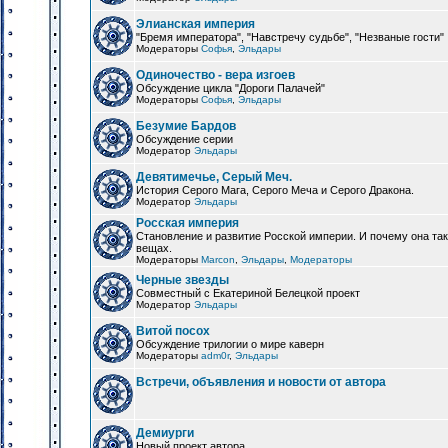
Элианская империя
"Бремя императора", "Навстречу судьбе", "Незваные гости"
Модераторы
Софья
,
Эльдары
Одиночество - вера изгоев
Обсуждение цикла "Дороги Палачей"
Модераторы
Софья
,
Эльдары
Безумие Бардов
Обсуждение серии
Модератор
Эльдары
Девятимечье, Серый Меч.
История Серого Мага, Серого Меча и Серого Дракона.
Модератор
Эльдары
Росская империя
Становление и развитие Росской империи. И почему она та
вещах.
Модераторы
Marcon
,
Эльдары
,
Модераторы
Черные звезды
Совместный с Екатериной Белецкой проект
Модератор
Эльдары
Витой посох
Обсуждение трилогии о мире каверн
Модераторы
adm0r
,
Эльдары
Встречи, объявления и новости от автора
Демиурги
Новый проект автора