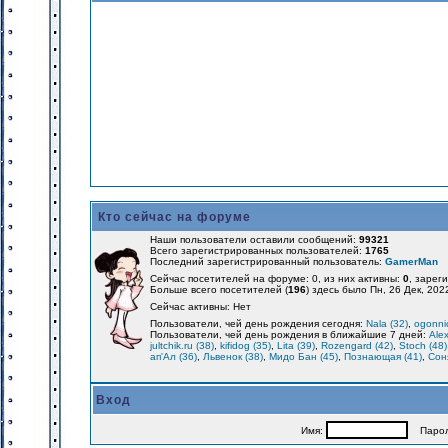
Кто сейчас на форуме
Наши пользователи оставили сообщений:
99321
Всего зарегистрированных пользователей:
1765
Последний зарегистрированный пользователь:
GamerMan
Сейчас посетителей на форуме: 0, из них активны:
0
, зарег
Больше всего посетителей (
196
) здесь было Пн, 26 Дек, 202
Сейчас активны: Нет
Пользователи, чей день рождения сегодня:
Nala (32)
,
ogonnic
Пользователи, чей день рождения в ближайшие 7 дней:
Alex
jultchik.ru (38)
,
kifidog (35)
,
Lita (39)
,
Rozengard (42)
,
Stoch (48)
ап'Ал (36)
,
Львенок (38)
,
Мидо Бан (45)
,
Познающая (41)
,
Соня
Вход
Имя:
Парол