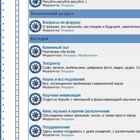
Рисуйте-рисуйте-рисуйте :)
Модератор
Эльдары
Технический раздел
Вопросы по форуму
О форуме, его прошлом, настоящем и будущем, замеченны
Модератор
Эльдары
Беседка
Каминный зал
Разговоры обо всём
Модераторы
Эльдары
,
Модераторы
ТехЦентр
Софт, железо, мобильники, цифровое фото, видео, аудио. 
Модератор
Эльдары
Наука и исследования
Все, посвященное проблемам современной науки
Модератор
Эльдары
Научная инквизиция
Отдел по борьбе с лженаукой и фальсификацией научных и
Кино, музыка и прочие развлечения
Обсуждение новых фильмов, песен, а также просто юмор
Модератор
Эльдары
Поздравления
Здесь можно поздравить с днем рождения, с различными п
Модератор
Эльдары