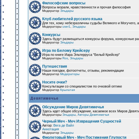
Философские вопросы
Вопросы морали, нравственности и прочая философия
Модератор
Эльдары
Клуб любителей русского языка
Для тех, кому небезразличны судьбы Великого и Могучего, а
Модераторы
user1
,
Эльдары
Конкурсы
Здесь будут размещаться конкурсы форума, конкурсные ра
Модератор
Эльдары
Игра по Белому Крейсеру
Игра по книге Иара Эльтерруса "Белый Крейсер"
Модераторы
Ros
,
Эльдары
Путешествия
Наши поездки, фотоотчеты, отзывы, рекомендации
Модератор
Модераторы
Носите очки?
Консультации со специалистом по очковой оптике
Модератор
Крылатая
Девятимечье
Обсуждение Миров Девятимечья
Здесь идет общее обсуждение, касаемое всех Миров Девяти
Модераторы
Эльдары
,
Авторы Девятимечья
Черный Меч - Меч Извращения Сущностей
Автор:
Вега де Вайл
Аннотация
Модератор
Эльдары
Фиолетовый Меч - Меч Постижения Глупости