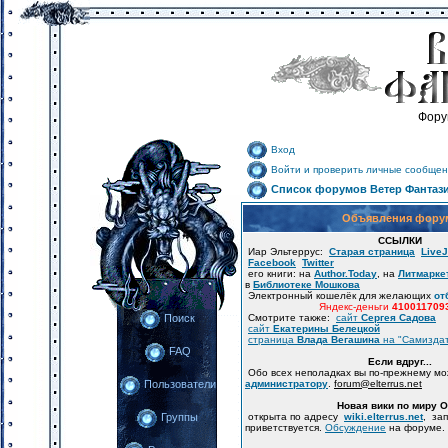
Фору
Вход
Войти и проверить личные сообщен
Список форумов Ветер Фантаз
Объявления фору
ССЫЛКИ
Иар Эльтеррус:
Старая страница
LiveJ
Facebook
Twitter
его книги: на
Author.Today
, на
Литмарке
в
Библиотеке Мошкова
Электронный кошелёк для желающих
от
Яндекс-деньги
410011709
Смотрите также:
сайт
Сергея Садова
Поиск
сайт
Екатерины Белецкой
страница
Влада Вегашина
на "Самизда
FAQ
Если вдруг...
Обо всех неполадках вы по-прежнему м
администратору
.
forum
@
elterrus.net
Пользователи
Новая вики по миру 
открыта по адресу
wiki.elterrus.net
, за
Группы
приветствуется.
Обсуждение
на форуме.