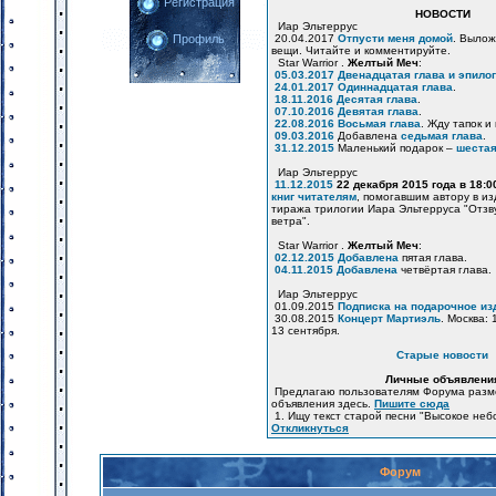
Регистрация
НОВОСТИ
Иар Эльтеррус
20.04.2017
Отпусти меня домой
. Вылож
Профиль
вещи. Читайте и комментируйте.
Star Warrior .
Желтый Меч
:
05.03.2017
Двенадцатая глава и эпилог
24.01.2017
Одиннадцатая глава
.
18.11.2016
Десятая глава
.
07.10.2016
Девятая глава
.
22.08.2016
Восьмая глава
. Жду тапок и
09.03.2016
Добавлена
седьмая глава
.
31.12.2015
Маленький подарок –
шестая
Иар Эльтеррус
11.12.2015
22 декабря 2015 года в 18:
книг читателям
, помогавшим автору в и
тиража трилогии Иара Эльтерруса "Отзв
ветра".
Star Warrior .
Желтый Меч
:
02.12.2015
Добавлена
пятая глава.
04.11.2015
Добавлена
четвёртая глава.
Иар Эльтеррус
01.09.2015
Подписка на подарочное из
30.08.2015
Концерт Мартиэль
. Москва: 
13 сентября.
Старые новости
Личные объявлени
Предлагаю пользователям Форума разм
объявления здесь.
Пишите сюда
1. Ищу текст старой песни "Высокое неб
Откликнуться
Форум