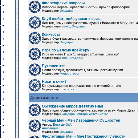
Философские вопросы
Вопросы морали, нравственности и прочая философия
Модератор
Эльдары
Клуб любителей русского языка
Для тех, кому небезразличны судьбы Великого и Могучего, а
Модераторы
user1
,
Эльдары
Конкурсы
Здесь будут размещаться конкурсы форума, конкурсные ра
Модератор
Эльдары
Игра по Белому Крейсеру
Игра по книге Иара Эльтерруса "Белый Крейсер"
Модераторы
Ros
,
Эльдары
Путешествия
Наши поездки, фотоотчеты, отзывы, рекомендации
Модератор
Модераторы
Носите очки?
Консультации со специалистом по очковой оптике
Модератор
Крылатая
Девятимечье
Обсуждение Миров Девятимечья
Здесь идет общее обсуждение, касаемое всех Миров Девяти
Модераторы
Эльдары
,
Авторы Девятимечья
Черный Меч - Меч Извращения Сущностей
Автор:
Вега де Вайл
Аннотация
Модератор
Эльдары
Фиолетовый Меч - Меч Постижения Глупости