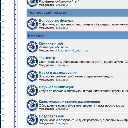
Рисуйте-рисуйте-рисуйте :)
Модератор
Эльдары
Технический раздел
Вопросы по форуму
О форуме, его прошлом, настоящем и будущем, замеченны
Модератор
Эльдары
Беседка
Каминный зал
Разговоры обо всём
Модераторы
Эльдары
,
Модераторы
ТехЦентр
Софт, железо, мобильники, цифровое фото, видео, аудио. 
Модератор
Эльдары
Наука и исследования
Все, посвященное проблемам современной науки
Модератор
Эльдары
Научная инквизиция
Отдел по борьбе с лженаукой и фальсификацией научных и
Кино, музыка и прочие развлечения
Обсуждение новых фильмов, песен, а также просто юмор
Модератор
Эльдары
Поздравления
Здесь можно поздравить с днем рождения, с различными п
Модератор
Эльдары