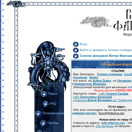
Фору
Вход
Войти и проверить личные сообщен
Список форумов Ветер Фантаз
Объявления фору
ССЫЛКИ
Иар Эльтеррус:
Старая страница
LiveJ
Facebook
Twitter
его книги: на
Author.Today
, на
Литмарке
в
Библиотеке Мошкова
Электронный кошелёк для желающих
от
Яндекс-деньги
410011709
Смотрите также:
сайт
Сергея Садова
Поиск
сайт
Екатерины Белецкой
страница
Влада Вегашина
на "Самизда
FAQ
Если вдруг...
Обо всех неполадках вы по-прежнему м
администратору
.
forum
@
elterrus.net
Пользователи
Новая вики по миру 
открыта по адресу
wiki.elterrus.net
, за
Группы
приветствуется.
Обсуждение
на форуме.