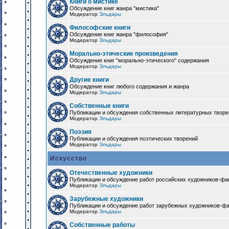
Книги о мистике
Обсуждение книг жанра "мистика"
Модератор
Эльдары
Философские книги
Обсуждение книг жанра "философия"
Модератор
Эльдары
Морально-этические произведения
Обсуждение книг "морально-этического" содержания
Модератор
Эльдары
Другие книги
Обсуждение книг любого содержания и жанра
Модератор
Эльдары
Собственные книги
Публикации и обсуждения собственных литературных твор
Модератор
Эльдары
Поэзия
Публикации и обсуждения поэтических творений
Модератор
Эльдары
Искусство
Отечественные художники
Публикации и обсуждение работ российских художников-фа
Модератор
Эльдары
Зарубежные художники
Публикации и обсуждение работ зарубежных художников-ф
Модератор
Эльдары
Собственные работы