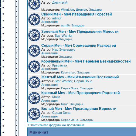
Автор:
Димитрий
Модераторы
WingLion
,
Дмитри
,
Эльдары
Синий Меч - Меч Извращения Горестей
Автор:
adm0r
Аннотация
Модераторы
adm0r
,
Эльдары
Зеленый Меч - Меч Прекращения Милости
Авторы:
Star Warrior
Модератор
Эльдары
Серый Меч - Меч Совмещения Разностей
Автор:
Иар Эльтеррус
Аннотация
Модератор
Эльдары
Коричневый Меч - Меч Перемен Безнадежностей
Автор:
Крылатая
Аннотация
Модераторы
Крылатая
,
Эльдары
Желтый Меч - Меч Изменения Постижений
Авторы:
Star Warrior, Серая Зона
Аннотация
Модераторы
Серая Зона
,
Эльдары
Красный Меч - Меч Превращения Радостей
Автор:
Макс
Аннотация
Модераторы
Макс
,
Эльдары
Белый Меч - Меч Прохождения Верности
Автор:
Серая Зона
Аннотация
Модераторы
Серая Зона
,
Эльдары
Отметить все форумы как прочтённые
Мини-чат