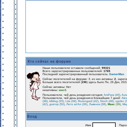
Кто сейчас на форуме
Наши пользователи оставили сообщений:
99321
Всего зарегистрированных пользователей:
1765
Последний зарегистрированный пользователь:
GamerMan
Сейчас посетителей на форуме: 3, из них активны:
2
, зарег
Больше всего посетителей (
196
) здесь было Пн, 26 Дек, 202
Сейчас активны: Нет
неактивны:
user1
Пользователи, чей день рождения сегодня:
ArsPara (40)
,
Aus
Пользователи, чей день рождения в ближайшие 7 дней:
Alex
(38)
,
kifidog (35)
,
Lita (39)
,
Rozengard (42)
,
Stoch (48)
,
ugolec (
(42)
,
доктор (50)
,
Лето ап'Ал (36)
,
Львенок (38)
,
Макс
(39)
,
Мид
Вход
Имя:
Парол