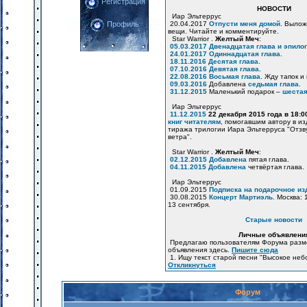
Регистрация
НОВОСТИ
Иар Эльтеррус
20.04.2017
Отпусти меня домой
. Вылож
Профиль
вещи. Читайте и комментируйте.
Star Warrior .
Желтый Меч
:
05.03.2017
Двенадцатая глава и эпилог
24.01.2017
Одиннадцатая глава
.
18.11.2016
Десятая глава
.
07.10.2016
Девятая глава
.
22.08.2016
Восьмая глава
. Жду тапок и
09.03.2016
Добавлена
седьмая глава
.
31.12.2015
Маленький подарок –
шестая
Иар Эльтеррус
11.12.2015
22 декабря 2015 года в 18:
книг читателям
, помогавшим автору в и
тиража трилогии Иара Эльтерруса "Отзв
ветра".
Star Warrior .
Желтый Меч
:
02.12.2015
Добавлена
пятая глава.
04.11.2015
Добавлена
четвёртая глава.
Иар Эльтеррус
01.09.2015
Подписка на подарочное из
30.08.2015
Концерт Мартиэль
. Москва: 
13 сентября.
Старые новости
Личные объявлени
Предлагаю пользователям Форума разм
объявления здесь.
Пишите сюда
1. Ищу текст старой песни "Высокое неб
Откликнуться
Форум