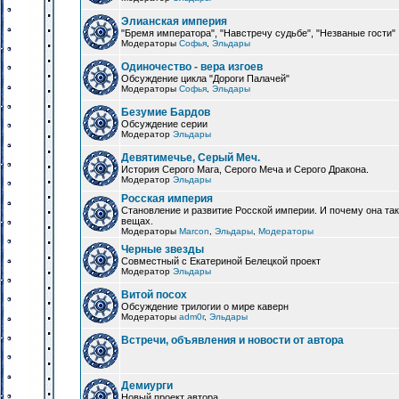
Элианская империя
"Бремя императора", "Навстречу судьбе", "Незваные гости"
Модераторы
Софья
,
Эльдары
Одиночество - вера изгоев
Обсуждение цикла "Дороги Палачей"
Модераторы
Софья
,
Эльдары
Безумие Бардов
Обсуждение серии
Модератор
Эльдары
Девятимечье, Серый Меч.
История Серого Мага, Серого Меча и Серого Дракона.
Модератор
Эльдары
Росская империя
Становление и развитие Росской империи. И почему она та
вещах.
Модераторы
Marcon
,
Эльдары
,
Модераторы
Черные звезды
Совместный с Екатериной Белецкой проект
Модератор
Эльдары
Витой посох
Обсуждение трилогии о мире каверн
Модераторы
adm0r
,
Эльдары
Встречи, объявления и новости от автора
Демиурги
Новый проект автора