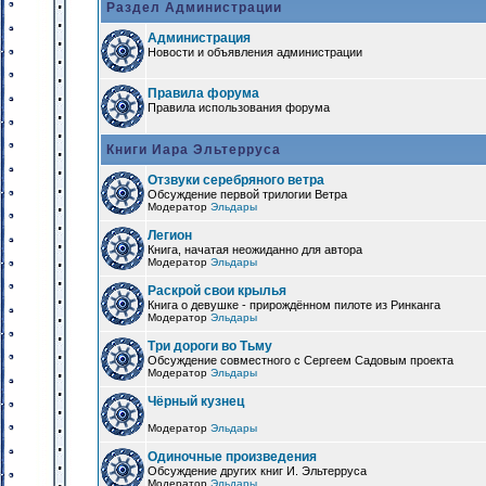
Раздел Администрации
Администрация
Новости и объявления администрации
Правила форума
Правила использования форума
Книги Иара Эльтерруса
Отзвуки серебряного ветра
Обсуждение первой трилогии Ветра
Модератор
Эльдары
Легион
Книга, начатая неожиданно для автора
Модератор
Эльдары
Раскрой свои крылья
Книга о девушке - прирождённом пилоте из Ринканга
Модератор
Эльдары
Три дороги во Тьму
Обсуждение совместного с Сергеем Садовым проекта
Модератор
Эльдары
Чёрный кузнец
Модератор
Эльдары
Одиночные произведения
Обсуждение других книг И. Эльтерруса
Модератор
Эльдары