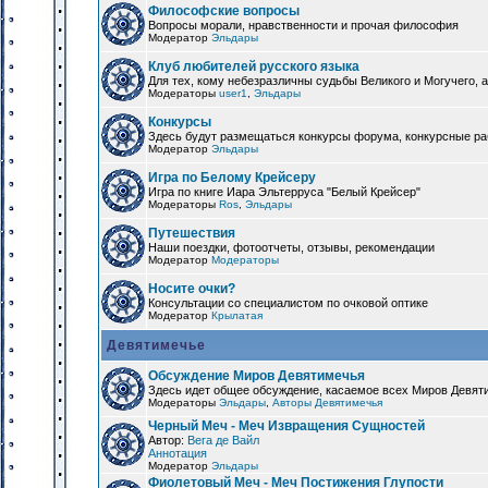
Философские вопросы
Вопросы морали, нравственности и прочая философия
Модератор
Эльдары
Клуб любителей русского языка
Для тех, кому небезразличны судьбы Великого и Могучего, а
Модераторы
user1
,
Эльдары
Конкурсы
Здесь будут размещаться конкурсы форума, конкурсные ра
Модератор
Эльдары
Игра по Белому Крейсеру
Игра по книге Иара Эльтерруса "Белый Крейсер"
Модераторы
Ros
,
Эльдары
Путешествия
Наши поездки, фотоотчеты, отзывы, рекомендации
Модератор
Модераторы
Носите очки?
Консультации со специалистом по очковой оптике
Модератор
Крылатая
Девятимечье
Обсуждение Миров Девятимечья
Здесь идет общее обсуждение, касаемое всех Миров Девяти
Модераторы
Эльдары
,
Авторы Девятимечья
Черный Меч - Меч Извращения Сущностей
Автор:
Вега де Вайл
Аннотация
Модератор
Эльдары
Фиолетовый Меч - Меч Постижения Глупости