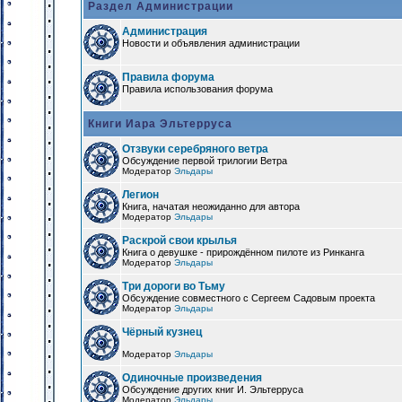
Раздел Администрации
Администрация
Новости и объявления администрации
Правила форума
Правила использования форума
Книги Иара Эльтерруса
Отзвуки серебряного ветра
Обсуждение первой трилогии Ветра
Модератор
Эльдары
Легион
Книга, начатая неожиданно для автора
Модератор
Эльдары
Раскрой свои крылья
Книга о девушке - прирождённом пилоте из Ринканга
Модератор
Эльдары
Три дороги во Тьму
Обсуждение совместного с Сергеем Садовым проекта
Модератор
Эльдары
Чёрный кузнец
Модератор
Эльдары
Одиночные произведения
Обсуждение других книг И. Эльтерруса
Модератор
Эльдары