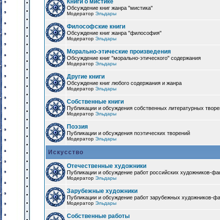
Книги о мистике
Обсуждение книг жанра "мистика"
Модератор
Эльдары
Философские книги
Обсуждение книг жанра "философия"
Модератор
Эльдары
Морально-этические произведения
Обсуждение книг "морально-этического" содержания
Модератор
Эльдары
Другие книги
Обсуждение книг любого содержания и жанра
Модератор
Эльдары
Собственные книги
Публикации и обсуждения собственных литературных твор
Модератор
Эльдары
Поэзия
Публикации и обсуждения поэтических творений
Модератор
Эльдары
Искусство
Отечественные художники
Публикации и обсуждение работ российских художников-фа
Модератор
Эльдары
Зарубежные художники
Публикации и обсуждение работ зарубежных художников-ф
Модератор
Эльдары
Собственные работы