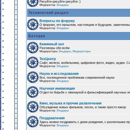
Рисуйте-рисуйте-рисуйте :)
Модератор
Эльдары
Технический раздел
Вопросы по форуму
О форуме, его прошлом, настоящем и будущем, замеченны
Модератор
Эльдары
Беседка
Каминный зал
Разговоры обо всём
Модераторы
Эльдары
,
Модераторы
ТехЦентр
Софт, железо, мобильники, цифровое фото, видео, аудио. 
Модератор
Эльдары
Наука и исследования
Все, посвященное проблемам современной науки
Модератор
Эльдары
Научная инквизиция
Отдел по борьбе с лженаукой и фальсификацией научных и
Кино, музыка и прочие развлечения
Обсуждение новых фильмов, песен, а также просто юмор
Модератор
Эльдары
Поздравления
Здесь можно поздравить с днем рождения, с различными п
Модератор
Эльдары