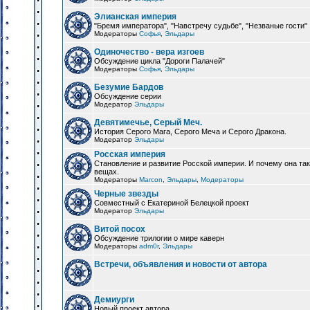
Элианская империя
"Бремя императора", "Навстречу судьбе", "Незваные гости"
Модераторы
Софья
,
Эльдары
Одиночество - вера изгоев
Обсуждение цикла "Дороги Палачей"
Модераторы
Софья
,
Эльдары
Безумие Бардов
Обсуждение серии
Модератор
Эльдары
Девятимечье, Серый Меч.
История Серого Мага, Серого Меча и Серого Дракона.
Модератор
Эльдары
Росская империя
Становление и развитие Росской империи. И почему она та
вещах.
Модераторы
Marcon
,
Эльдары
,
Модераторы
Черные звезды
Совместный с Екатериной Белецкой проект
Модератор
Эльдары
Витой посох
Обсуждение трилогии о мире каверн
Модераторы
adm0r
,
Эльдары
Встречи, объявления и новости от автора
Демиурги
Новый проект автора