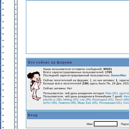
Кто сейчас на форуме
Наши пользователи оставили сообщений:
99321
Всего зарегистрированных пользователей:
1765
Последний зарегистрированный пользователь:
GamerMan
Сейчас посетителей на форуме: 1, из них активен:
1
, зарег
Больше всего посетителей (
196
) здесь было Пн, 26 Дек, 202
Сейчас активны: Нет
Пользователи, чей день рождения сегодня:
Nala (32)
,
ogonnic
Пользователи, чей день рождения в ближайшие 7 дней:
Alex
jultchik.ru (38)
,
kifidog (35)
,
Lita (39)
,
Rozengard (42)
,
Stoch (48)
ап'Ал (36)
,
Львенок (38)
,
Мидо Бан (45)
,
Познающая (41)
,
Соня
Вход
Имя:
Парол