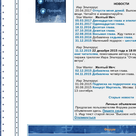
Регистрация
НОВОСТИ
Иар Эльтеррус
20.04.2017
Отпусти меня домой
. Вылож
Профиль
вещи. Читайте и комментируйте.
Star Warrior .
Желтый Меч
:
05.03.2017
Двенадцатая глава и эпилог
24.01.2017
Одиннадцатая глава
.
18.11.2016
Десятая глава
.
07.10.2016
Девятая глава
.
22.08.2016
Восьмая глава
. Жду тапок и
09.03.2016
Добавлена
седьмая глава
.
31.12.2015
Маленький подарок –
шестая
Иар Эльтеррус
11.12.2015
22 декабря 2015 года в 18:
книг читателям
, помогавшим автору в и
тиража трилогии Иара Эльтерруса "Отзв
ветра".
Star Warrior .
Желтый Меч
:
02.12.2015
Добавлена
пятая глава.
04.11.2015
Добавлена
четвёртая глава.
Иар Эльтеррус
01.09.2015
Подписка на подарочное из
30.08.2015
Концерт Мартиэль
. Москва: 
13 сентября.
Старые новости
Личные объявлени
Предлагаю пользователям Форума разм
объявления здесь.
Пишите сюда
1. Ищу текст старой песни "Высокое неб
Откликнуться
Форум