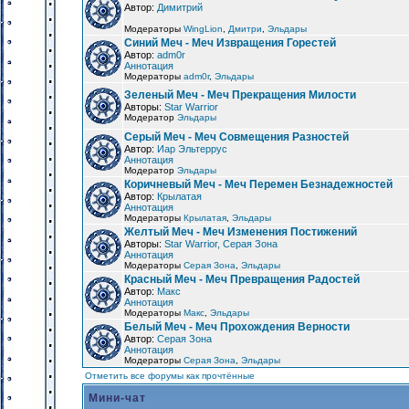
Автор:
Димитрий
Модераторы
WingLion
,
Дмитри
,
Эльдары
Синий Меч - Меч Извращения Горестей
Автор:
adm0r
Аннотация
Модераторы
adm0r
,
Эльдары
Зеленый Меч - Меч Прекращения Милости
Авторы:
Star Warrior
Модератор
Эльдары
Серый Меч - Меч Совмещения Разностей
Автор:
Иар Эльтеррус
Аннотация
Модератор
Эльдары
Коричневый Меч - Меч Перемен Безнадежностей
Автор:
Крылатая
Аннотация
Модераторы
Крылатая
,
Эльдары
Желтый Меч - Меч Изменения Постижений
Авторы:
Star Warrior, Серая Зона
Аннотация
Модераторы
Серая Зона
,
Эльдары
Красный Меч - Меч Превращения Радостей
Автор:
Макс
Аннотация
Модераторы
Макс
,
Эльдары
Белый Меч - Меч Прохождения Верности
Автор:
Серая Зона
Аннотация
Модераторы
Серая Зона
,
Эльдары
Отметить все форумы как прочтённые
Мини-чат