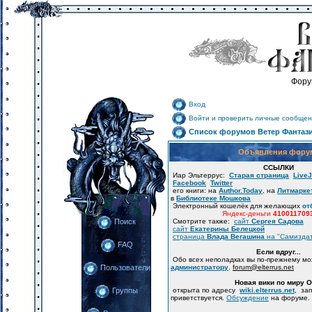
Фору
Вход
Войти и проверить личные сообщен
Список форумов Ветер Фантаз
Объявления фору
ССЫЛКИ
Иар Эльтеррус:
Старая страница
LiveJ
Facebook
Twitter
его книги: на
Author.Today
, на
Литмарке
в
Библиотеке Мошкова
Электронный кошелёк для желающих
от
Яндекс-деньги
410011709
Смотрите также:
сайт
Сергея Садова
Поиск
сайт
Екатерины Белецкой
страница
Влада Вегашина
на "Самизда
FAQ
Если вдруг...
Обо всех неполадках вы по-прежнему м
администратору
.
forum
@
elterrus.net
Пользователи
Новая вики по миру 
открыта по адресу
wiki.elterrus.net
, за
Группы
приветствуется.
Обсуждение
на форуме.