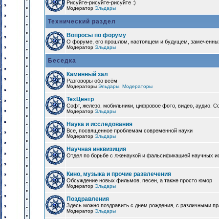
Рисуйте-рисуйте-рисуйте :)
Модератор
Эльдары
Технический раздел
Вопросы по форуму
О форуме, его прошлом, настоящем и будущем, замеченны
Модератор
Эльдары
Беседка
Каминный зал
Разговоры обо всём
Модераторы
Эльдары
,
Модераторы
ТехЦентр
Софт, железо, мобильники, цифровое фото, видео, аудио. 
Модератор
Эльдары
Наука и исследования
Все, посвященное проблемам современной науки
Модератор
Эльдары
Научная инквизиция
Отдел по борьбе с лженаукой и фальсификацией научных и
Кино, музыка и прочие развлечения
Обсуждение новых фильмов, песен, а также просто юмор
Модератор
Эльдары
Поздравления
Здесь можно поздравить с днем рождения, с различными п
Модератор
Эльдары