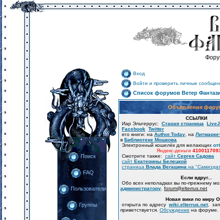
Фору
Вход
Войти и проверить личные сообщен
Список форумов Ветер Фантаз
Объявления фору
ССЫЛКИ
Иар Эльтеррус:
Старая страница
LiveJ
Facebook
Twitter
его книги: на
Author.Today
, на
Литмарке
в
Библиотеке Мошкова
Электронный кошелёк для желающих
от
Яндекс-деньги
410011709
Смотрите также:
сайт
Сергея Садова
Поиск
сайт
Екатерины Белецкой
страница
Влада Вегашина
на "Самизда
FAQ
Если вдруг...
Обо всех неполадках вы по-прежнему м
администратору
.
forum
@
elterrus.net
Пользователи
Новая вики по миру 
открыта по адресу
wiki.elterrus.net
, за
Группы
приветствуется.
Обсуждение
на форуме.