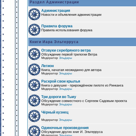
Раздел Администрации
Администрация
Новости и объявления администрации
Правила форума
Правила использования форума
Книги Иара Эльтерруса
Отзвуки серебряного ветра
Обсуждение первой трилогии Ветра
Модератор
Эльдары
Легион
Книга, начатая неожиданно для автора
Модератор
Эльдары
Раскрой свои крылья
Книга о девушке - прирождённом пилоте из Ринканга
Модератор
Эльдары
Три дороги во Тьму
Обсуждение совместного с Сергеем Садовым проекта
Модератор
Эльдары
Чёрный кузнец
Модератор
Эльдары
Одиночные произведения
Обсуждение других книг И. Эльтерруса
Модератор
Эльдары