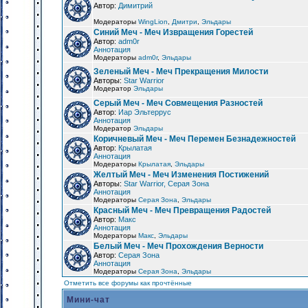
Автор:
Димитрий
Модераторы
WingLion
,
Дмитри
,
Эльдары
Синий Меч - Меч Извращения Горестей
Автор:
adm0r
Аннотация
Модераторы
adm0r
,
Эльдары
Зеленый Меч - Меч Прекращения Милости
Авторы:
Star Warrior
Модератор
Эльдары
Серый Меч - Меч Совмещения Разностей
Автор:
Иар Эльтеррус
Аннотация
Модератор
Эльдары
Коричневый Меч - Меч Перемен Безнадежностей
Автор:
Крылатая
Аннотация
Модераторы
Крылатая
,
Эльдары
Желтый Меч - Меч Изменения Постижений
Авторы:
Star Warrior, Серая Зона
Аннотация
Модераторы
Серая Зона
,
Эльдары
Красный Меч - Меч Превращения Радостей
Автор:
Макс
Аннотация
Модераторы
Макс
,
Эльдары
Белый Меч - Меч Прохождения Верности
Автор:
Серая Зона
Аннотация
Модераторы
Серая Зона
,
Эльдары
Отметить все форумы как прочтённые
Мини-чат