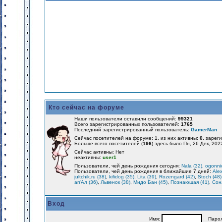
Кто сейчас на форуме
Наши пользователи оставили сообщений:
99321
Всего зарегистрированных пользователей:
1765
Последний зарегистрированный пользователь:
GamerMan
Сейчас посетителей на форуме: 1, из них активны:
0
, зарег
Больше всего посетителей (
196
) здесь было Пн, 26 Дек, 202
Сейчас активны: Нет
неактивны:
user1
Пользователи, чей день рождения сегодня:
Nala (32)
,
ogonnic
Пользователи, чей день рождения в ближайшие 7 дней:
Alex
jultchik.ru (38)
,
kifidog (35)
,
Lita (39)
,
Rozengard (42)
,
Stoch (48)
ап'Ал (36)
,
Львенок (38)
,
Мидо Бан (45)
,
Познающая (41)
,
Соня
Вход
Имя:
Парол