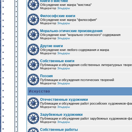
Книги о мистике
Обсуждение книг жанра "мистика"
Модератор
Эльдары
Философские книги
Обсуждение книг жанра "философия"
Модератор
Эльдары
Морально-этические произведения
Обсуждение книг "морально-этического" содержания
Модератор
Эльдары
Другие книги
Обсуждение книг любого содержания и жанра
Модератор
Эльдары
Собственные книги
Публикации и обсуждения собственных литературных твор
Модератор
Эльдары
Поэзия
Публикации и обсуждения поэтических творений
Модератор
Эльдары
Искусство
Отечественные художники
Публикации и обсуждение работ российских художников-фа
Модератор
Эльдары
Зарубежные художники
Публикации и обсуждение работ зарубежных художников-ф
Модератор
Эльдары
Собственные работы