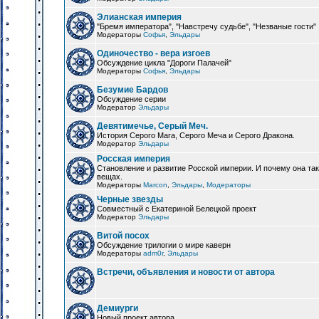
Элианская империя
"Бремя императора", "Навстречу судьбе", "Незваные гости"
Модераторы
Софья
,
Эльдары
Одиночество - вера изгоев
Обсуждение цикла "Дороги Палачей"
Модераторы
Софья
,
Эльдары
Безумие Бардов
Обсуждение серии
Модератор
Эльдары
Девятимечье, Серый Меч.
История Серого Мага, Серого Меча и Серого Дракона.
Модератор
Эльдары
Росская империя
Становление и развитие Росской империи. И почему она та
вещах.
Модераторы
Marcon
,
Эльдары
,
Модераторы
Черные звезды
Совместный с Екатериной Белецкой проект
Модератор
Эльдары
Витой посох
Обсуждение трилогии о мире каверн
Модераторы
adm0r
,
Эльдары
Встречи, объявления и новости от автора
Демиурги
Новый проект автора