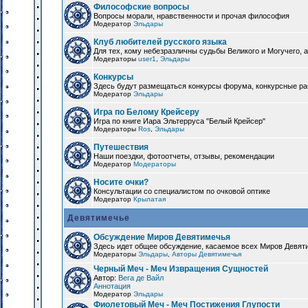
Философские вопросы
Вопросы морали, нравственности и прочая философия
Модератор
Эльдары
Клуб любителей русского языка
Для тех, кому небезразличны судьбы Великого и Могучего, а
Модераторы
user1
,
Эльдары
Конкурсы
Здесь будут размещаться конкурсы форума, конкурсные ра
Модератор
Эльдары
Игра по Белому Крейсеру
Игра по книге Иара Эльтерруса "Белый Крейсер"
Модераторы
Ros
,
Эльдары
Путешествия
Наши поездки, фотоотчеты, отзывы, рекомендации
Модератор
Модераторы
Носите очки?
Консультации со специалистом по очковой оптике
Модератор
Крылатая
Девятимечье
Обсуждение Миров Девятимечья
Здесь идет общее обсуждение, касаемое всех Миров Девяти
Модераторы
Эльдары
,
Авторы Девятимечья
Черный Меч - Меч Извращения Сущностей
Автор:
Вега де Вайл
Аннотация
Модератор
Эльдары
Фиолетовый Меч - Меч Постижения Глупости