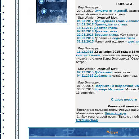
Регистрация
НОВОСТИ
Иар Эльтеррус
20.04.2017
Отпусти меня домой
. Вылож
Профиль
вещи. Читайте и комментируйте.
Star Warrior .
Желтый Меч
:
05.03.2017
Двенадцатая глава и эпилог
24.01.2017
Одиннадцатая глава
.
18.11.2016
Десятая глава
.
07.10.2016
Девятая глава
.
22.08.2016
Восьмая глава
. Жду тапок и
09.03.2016
Добавлена
седьмая глава
.
31.12.2015
Маленький подарок –
шестая
Иар Эльтеррус
11.12.2015
22 декабря 2015 года в 18:
книг читателям
, помогавшим автору в и
тиража трилогии Иара Эльтерруса "Отзв
ветра".
Star Warrior .
Желтый Меч
:
02.12.2015
Добавлена
пятая глава.
04.11.2015
Добавлена
четвёртая глава.
Иар Эльтеррус
01.09.2015
Подписка на подарочное из
30.08.2015
Концерт Мартиэль
. Москва: 
13 сентября.
Старые новости
Личные объявлени
Предлагаю пользователям Форума разм
объявления здесь.
Пишите сюда
1. Ищу текст старой песни "Высокое неб
Откликнуться
Форум