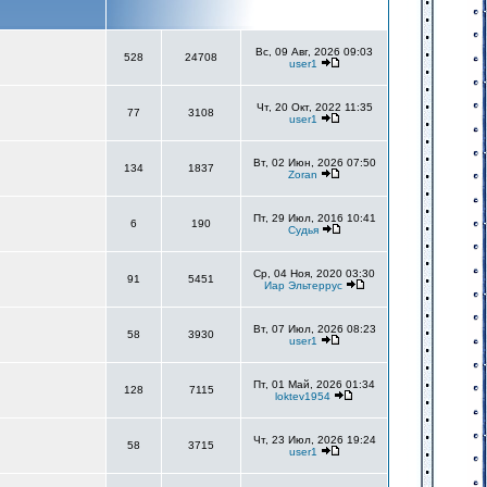
Вс, 09 Авг, 2026 09:03
528
24708
user1
Чт, 20 Окт, 2022 11:35
77
3108
user1
Вт, 02 Июн, 2026 07:50
134
1837
Zoran
Пт, 29 Июл, 2016 10:41
6
190
Судья
Ср, 04 Ноя, 2020 03:30
91
5451
Иар Эльтеррус
Вт, 07 Июл, 2026 08:23
58
3930
user1
Пт, 01 Май, 2026 01:34
128
7115
loktev1954
Чт, 23 Июл, 2026 19:24
58
3715
user1