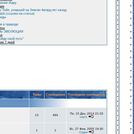
ение Иару.
ния
 Тейя, упавшей на Землю 4млрд.лет назад
А (ссылки на статьи)
оиды
в в природе
осы
НЬ ЭВОЛЮЦИИ
ья
ойди свой путь"
ие 7 дней
Темы
Сообщения
Последнее сообщение
Пн, 15 Дек, 2014 21:33
13
494
user1
Вс, 27 Фев, 2005 19:30
1
1
Судья