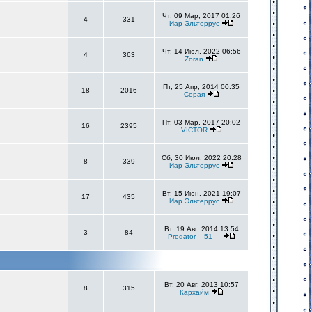
Чт, 09 Мар, 2017 01:26
4
331
Иар Эльтеррус
Чт, 14 Июл, 2022 06:56
4
363
Zoran
Пт, 25 Апр, 2014 00:35
18
2016
Серая
Пт, 03 Мар, 2017 20:02
16
2395
VICTOR
Сб, 30 Июл, 2022 20:28
8
339
Иар Эльтеррус
Вт, 15 Июн, 2021 19:07
17
435
Иар Эльтеррус
Вт, 19 Авг, 2014 13:54
3
84
Predator__51__
Вт, 20 Авг, 2013 10:57
8
315
Кархайм