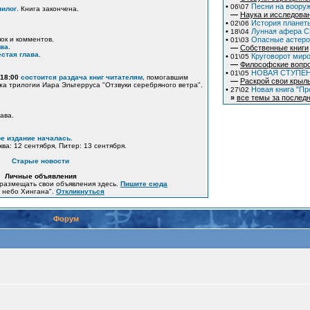
•
Песни на вооруж
06\07
пилог
. Книга закончена.
—
Наука и исследова
•
История планеты
02\06
•
Лунная афера СШ
18\04
пок и комментов.
•
Опасные астер
01\03
ава
.
—
Собственные книги
стая глава
.
•
Круговорот миро
01\05
—
Философские вопр
•
НОВАЯ СТУПЕ
01\05
 18:00
состоится раздача книг читателям
, помогавшим
—
Раскрой свои крыл
жа трилогии Иара Эльтерруса "Отзвуки серебряного ветра".
•
Новая книга "Пр
27\02
»
все темы за последн
ава.
е издание началась
.
ква: 12 сентября, Питер: 13 сентября.
Старые новости
Личные объявления
размещать свои объявления здесь.
Пишите сюда
е небо Хингана".
Откликнуться
Форум