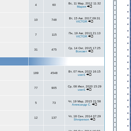
Вс, 11 Мар, 2012 11:32
4
60
Мария
Вт, 15 Авг, 2017 09:31
10
748
VICTOR
Пн, 19 Авг, 2013 21:13
7
115
VICTOR
Ср, 14 Окт, 2015 17:25
31
475
Всесвет
Вт, 07 Ноя, 2023 16:15
189
4548
user1
Ср, 08 Июл, 2020 15:29
77
905
user1
Чт, 19 Мар, 2015 21:58
5
73
Александр С.
Чт, 18 Сен, 2014 07:29
12
137
Shniperson