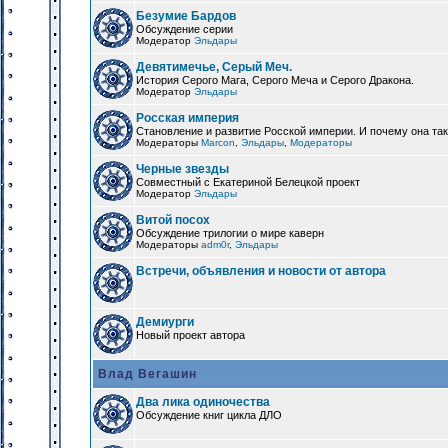
Безумие Бардов
Обсуждение серии
Модератор
Эльдары
Девятимечье, Серый Меч.
История Серого Мага, Серого Меча и Серого Дракона.
Модератор
Эльдары
Росская империя
Становление и развитие Росской империи. И почему она та
Модераторы
Marcon
,
Эльдары
,
Модераторы
Черные звезды
Совместный с Екатериной Белецкой проект
Модератор
Эльдары
Витой посох
Обсуждение трилогии о мире каверн
Модераторы
adm0r
,
Эльдары
Встречи, объявления и новости от автора
Демиурги
Новый проект автора
Влад Вегашин
Два лика одиночества
Обсуждение книг цикла ДЛО