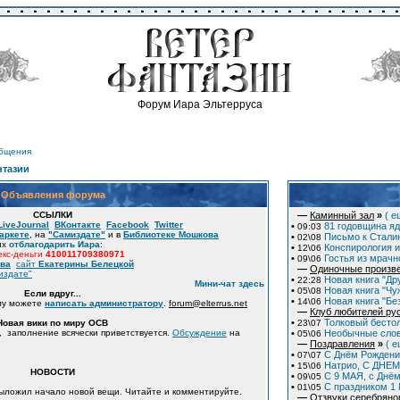
Форум Иара Эльтерруса
общения
нтазии
Объявления форума
ССЫЛКИ
—
Каминный зал
»
( е
LiveJournal
ВКонтакте
Facebook
Twitter
•
81 годовщина яд
09:03
аркете
, на
"Самиздате"
и в
Библиотеке Мошкова
•
Письмо к Сталин
02\08
их
отблагодарить Иара
:
•
Конспирология и
12\06
кс-деньги
410011709380971
•
Гостья из мрачн
09\06
ова
сайт
Екатерины Белецкой
—
Одиночные произв
издате"
•
Новая книга "Дру
22:28
Мини-чат здесь
•
Новая книга "Чу
05\08
Если вдруг...
•
Новая книга "Бе
14\06
му можете
написать администратору
.
forum
@
elterrus.net
—
Клуб любителей ру
•
Толковый бесто
Новая вики по миру ОСВ
23\07
, заполнение всячески приветствуется.
Обсуждение
на
•
Необычные слов
05\06
—
Поздравления
»
( е
•
С Днём Рождени
07\07
•
Натрио, С ДНЕМ
15\06
НОВОСТИ
•
С 9 МАЯ, с Днё
09\05
•
C праздником 1
01\05
Выложил начало новой вещи. Читайте и комментируйте.
—
Отзвуки серебряно