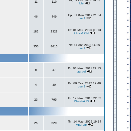
Чт, 09 Окт, 2014 16:02
11
110
Lily
Ср, 01 Фев, 2017 21:34
46
449
user1
Пт, 01 Май, 2026 03:13
182
2323
loktev1954
Чт, 11 Авг, 2022 14:25
350
8615
user1
Пт, 03 Июн, 2011 22:13
8
47
agrael
Вс, 09 Сен, 2012 19:49
4
30
user1
Пт, 17 Июн, 2016 22:02
23
765
Cherdak13
Пн, 14 Мар, 2022 19:14
25
529
VICTOR