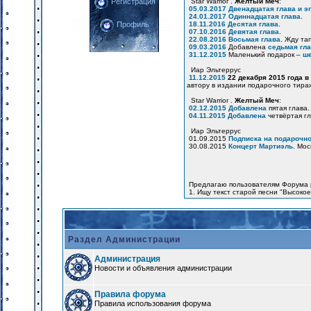
Star Warrior .
Желтый Меч
:
Регистрация
05.03.2017
Двенадцатая глава и э
24.01.2017
Одиннадцатая глава
.
18.11.2016
Десятая глава
.
Профиль
07.10.2016
Девятая глава
.
22.08.2016
Восьмая глава
. Жду та
09.03.2016
Добавлена
седьмая гл
31.12.2015
Маленький подарок –
ше
Иар Эльтеррус
11.12.2015
22 декабря 2015 года в
автору в издании подарочного тира
Star Warrior .
Желтый Меч
:
02.12.2015
Добавлена
пятая глава.
04.11.2015
Добавлена
четвёртая гл
Иар Эльтеррус
01.09.2015
Подписка на подарочно
30.08.2015
Концерт Мартиэль
. Мос
Предлагаю пользователям Форума 
1. Ищу текст старой песни "Высоко
Раздел Администрации
Администрация
Новости и объявления администрации
Правила форума
Правила использования форума