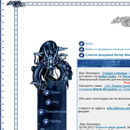
Вход
Войти и проверить личные со
Список форумов Ветер Фа
Иар Эльтеррус:
Старая страница
его книги: на
Author.Today
, на
Литм
Электронный кошелёк для желающ
Янде
Смотрите также:
сайт
Сергея Сад
страница
Влада Вегашина
на "Сам
Поиск
Обо всех неполадках вы по-прежне
FAQ
открыта по адресу
wiki.elterrus.net
форуме.
Пользователи
Группы
Иар Эльтеррус
20.04.2017
Отпусти меня домой
. 