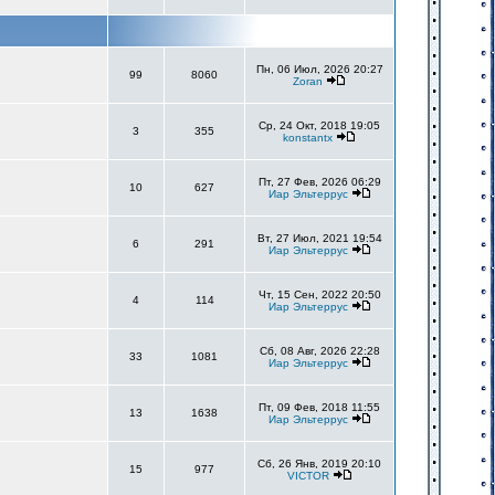
Пн, 06 Июл, 2026 20:27
99
8060
Zoran
Ср, 24 Окт, 2018 19:05
3
355
konstantx
Пт, 27 Фев, 2026 06:29
10
627
Иар Эльтеррус
Вт, 27 Июл, 2021 19:54
6
291
Иар Эльтеррус
Чт, 15 Сен, 2022 20:50
4
114
Иар Эльтеррус
Сб, 08 Авг, 2026 22:28
33
1081
Иар Эльтеррус
Пт, 09 Фев, 2018 11:55
13
1638
Иар Эльтеррус
Сб, 26 Янв, 2019 20:10
15
977
VICTOR