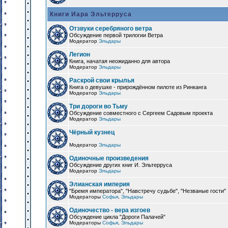
Книги Иара Эльтерруса
Отзвуки серебряного ветра
Обсуждение первой трилогии Ветра
Модератор
Эльдары
Легион
Книга, начатая неожиданно для автора
Модератор
Эльдары
Раскрой свои крылья
Книга о девушке - прирождённом пилоте из Ринканга
Модератор
Эльдары
Три дороги во Тьму
Обсуждение совместного с Сергеем Садовым проекта
Модератор
Эльдары
Чёрный кузнец
Модератор
Эльдары
Одиночные произведения
Обсуждение других книг И. Эльтерруса
Модератор
Эльдары
Элианская империя
"Бремя императора", "Навстречу судьбе", "Незваные гости"
Модераторы
Софья
,
Эльдары
Одиночество - вера изгоев
Обсуждение цикла "Дороги Палачей"
Модераторы
Софья
,
Эльдары