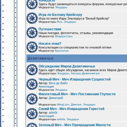
Конкурсы
Здесь будут размещаться конкурсы форума, конкурсные ра
Модератор
Эльдары
Игра по Белому Крейсеру
Игра по книге Иара Эльтерруса "Белый Крейсер"
Модераторы
Ros
,
Эльдары
Путешествия
Наши поездки, фотоотчеты, отзывы, рекомендации
Модератор
Модераторы
Носите очки?
Консультации со специалистом по очковой оптике
Модератор
Крылатая
Девятимечье
Обсуждение Миров Девятимечья
Здесь идет общее обсуждение, касаемое всех Миров Девяти
Модераторы
Эльдары
,
Авторы Девятимечья
Черный Меч - Меч Извращения Сущностей
Автор:
Вега де Вайл
Аннотация
Модератор
Эльдары
Фиолетовый Меч - Меч Постижения Глупости
Автор:
Димитрий
Модераторы
WingLion
,
Дмитри
,
Эльдары
Синий Меч - Меч Извращения Горестей
Автор:
adm0r
Аннотация
Модераторы
adm0r
,
Эльдары
Зеленый Меч - Меч Прекращения Милости