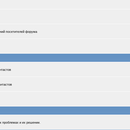
ений посетителей форума
нтастов
антастов
х проблемах и их решении.