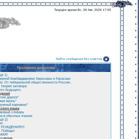
Текущее время Вс, 09 Авг, 2026 17:00
Найти сообщения без ответов
Последние дискуссии
щё 1)
ерной бомбардировки Хиросимы и Нагасаки
у. От либеральной общественности России...
 теория заговора
ого будущего.
едения
гие дороги"
жая жизнь"
зумный карнавал"
сского языка
лковый словарь
а в обычных языках
щё 2)
я!
 РОЖДЕНИЯ!!!!
м Победы!
 МАЯ!
го ветра