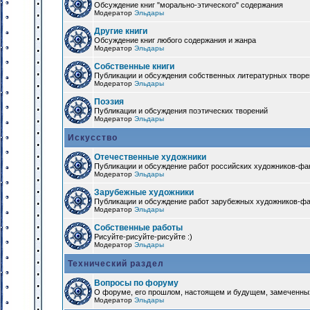
Обсуждение книг "морально-этического" содержания
Модератор
Эльдары
Другие книги
Обсуждение книг любого содержания и жанра
Модератор
Эльдары
Собственные книги
Публикации и обсуждения собственных литературных твор
Модератор
Эльдары
Поэзия
Публикации и обсуждения поэтических творений
Модератор
Эльдары
Искусство
Отечественные художники
Публикации и обсуждение работ российских художников-фа
Модератор
Эльдары
Зарубежные художники
Публикации и обсуждение работ зарубежных художников-ф
Модератор
Эльдары
Собственные работы
Рисуйте-рисуйте-рисуйте :)
Модератор
Эльдары
Технический раздел
Вопросы по форуму
О форуме, его прошлом, настоящем и будущем, замеченны
Модератор
Эльдары