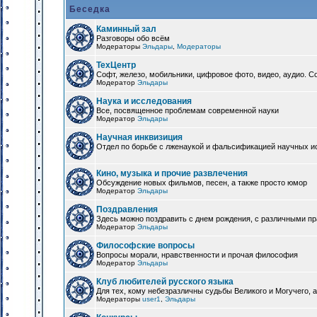
Беседка
Каминный зал
Разговоры обо всём
Модераторы
Эльдары
,
Модераторы
ТехЦентр
Софт, железо, мобильники, цифровое фото, видео, аудио. 
Модератор
Эльдары
Наука и исследования
Все, посвященное проблемам современной науки
Модератор
Эльдары
Научная инквизиция
Отдел по борьбе с лженаукой и фальсификацией научных и
Кино, музыка и прочие развлечения
Обсуждение новых фильмов, песен, а также просто юмор
Модератор
Эльдары
Поздравления
Здесь можно поздравить с днем рождения, с различными п
Модератор
Эльдары
Философские вопросы
Вопросы морали, нравственности и прочая философия
Модератор
Эльдары
Клуб любителей русского языка
Для тех, кому небезразличны судьбы Великого и Могучего, а
Модераторы
user1
,
Эльдары