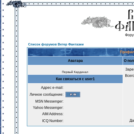
Фору
Список форумов Ветер Фантазии
Профил
Аватара
О пол
Заре
Первый Кардинал
Всег
Как связаться с user1
Адрес e-mail:
Личное сообщение:
MSN Messenger:
Yahoo Messenger:
AIM Address:
Да
ICQ Number: