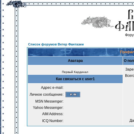
Фору
Список форумов Ветер Фантазии
Профил
Аватара
О пол
Заре
Первый Кардинал
Всег
Как связаться с user1
Адрес e-mail:
Личное сообщение:
MSN Messenger:
Yahoo Messenger:
AIM Address:
Да
ICQ Number: