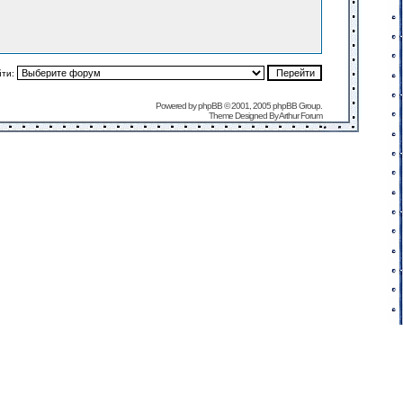
йти:
Powered by
phpBB
© 2001, 2005 phpBB Group.
Theme Designed By
Arthur Forum