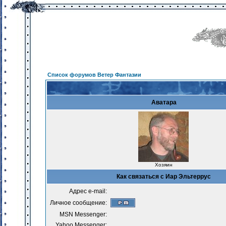
Список форумов Ветер Фантазии
Аватара
Хозяин
Как связаться с Иар Эльтеррус
Адрес e-mail:
Личное сообщение:
MSN Messenger:
Yahoo Messenger: