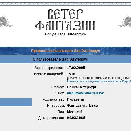
Форум Иара Эльтерруса
Профиль пользователя Иар Эльтеррус
О пользователе Иар Эльтеррус
Зарегистрирован:
17.02.2005
Всего сообщений:
1518
[1.53% от общего числа / 0.19 сообщений в
Найти все сообщения пользователя Иар Э
Откуда:
Санкт-Петербург
Сайт:
http://www.elterrus.net
Род занятий:
Писатель
Интересы:
Фантастика, Linux
Пол:
Мужской
Дата рождения:
04.03.1966