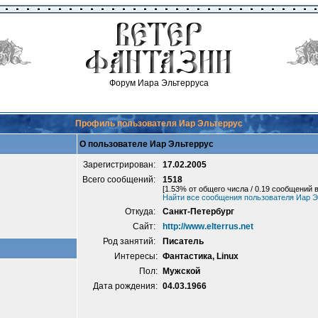
Форум Иара Эльтерруса
Профиль пользователя Иар Эльтеррус
О пользователе Иар Эльтеррус
Зарегистрирован:
17.02.2005
Всего сообщений:
1518
[1.53% от общего числа / 0.19 сообщений в
Найти все сообщения пользователя Иар Э
Откуда:
Санкт-Петербург
Сайт:
http://www.elterrus.net
Род занятий:
Писатель
Интересы:
Фантастика, Linux
Пол:
Мужской
Дата рождения:
04.03.1966