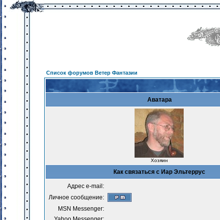
Список форумов Ветер Фантазии
Аватара
Хозяин
Как связаться с Иар Эльтеррус
Адрес e-mail:
Личное сообщение:
MSN Messenger:
Yahoo Messenger: