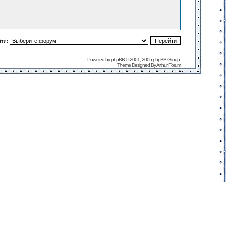
йти:
Powered by
phpBB
© 2001, 2005 phpBB Group.
Theme Designed By
Arthur Forum