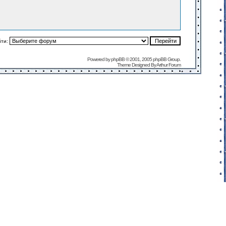
йти:
Powered by
phpBB
© 2001, 2005 phpBB Group.
Theme Designed By
Arthur Forum