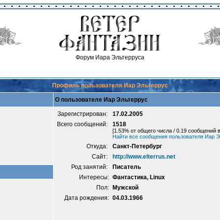
Форум Иара Эльтерруса
Профиль пользователя Иар Эльтеррус
О пользователе Иар Эльтеррус
Зарегистрирован:
17.02.2005
Всего сообщений:
1518
[1.53% от общего числа / 0.19 сообщений в
Найти все сообщения пользователя Иар Э
Откуда:
Санкт-Петербург
Сайт:
http://www.elterrus.net
Род занятий:
Писатель
Интересы:
Фантастика, Linux
Пол:
Мужской
Дата рождения:
04.03.1966