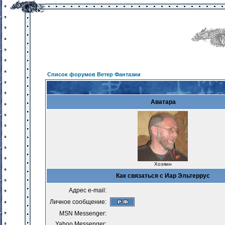
Список форумов Ветер Фантазии
Аватара
Хозяин
Как связаться с Иар Эльтеррус
Адрес e-mail:
Личное сообщение:
MSN Messenger:
Yahoo Messenger: