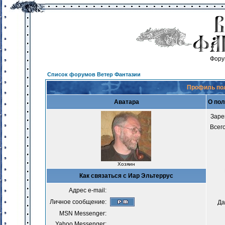
Фору
Список форумов Ветер Фантазии
Профиль по
Аватара
О пол
Заре
Всег
Хозяин
Как связаться с Иар Эльтеррус
Адрес e-mail:
Личное сообщение:
Да
MSN Messenger:
Yahoo Messenger: