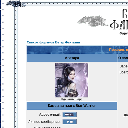
Фору
Список форумов Ветер Фантазии
Профиль по
Аватара
О пол
Заре
Всег
Одинокий Ларр
Как связаться с Star Warrior
Адрес e-mail:
Да
Личное сообщение: