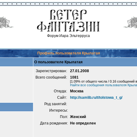
Форум Иара Эльтерруса
Профиль пользователя Крылатая
О пользователе Крылатая
Зарегистрирован:
27.01.2008
Всего сообщений:
1081
[1.09% от общего числа / 0.16 сообщений в
Найти все сообщения пользователя Крыл
Откуда:
Москва
Сайт:
http://samlib.ru/t/tolstowa_t_g/
Род занятий:
Интересы:
Пол:
Женский
Дата рождения:
Не определен