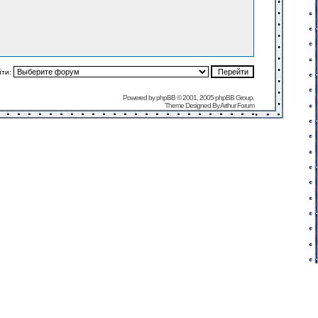
йти:
Powered by
phpBB
© 2001, 2005 phpBB Group.
Theme Designed By
Arthur Forum