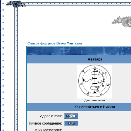
Список форумов Ветер Фантазии
Аватара
Дварх-капитан
Как связаться с Никита
Адрес e-mail:
Личное сообщение:
MSN Messenger: