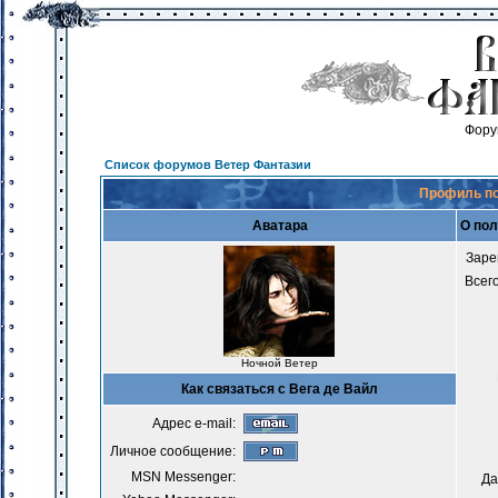
Фору
Список форумов Ветер Фантазии
Профиль по
Аватара
О пол
Заре
Всег
Ночной Ветер
Как связаться с Вега де Вайл
Адрес e-mail:
Личное сообщение:
MSN Messenger:
Да