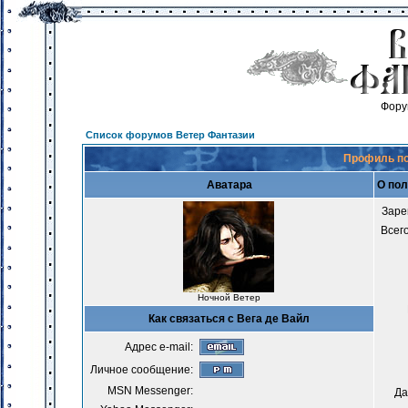
Фору
Список форумов Ветер Фантазии
Профиль по
Аватара
О пол
Заре
Всег
Ночной Ветер
Как связаться с Вега де Вайл
Адрес e-mail:
Личное сообщение:
MSN Messenger:
Да