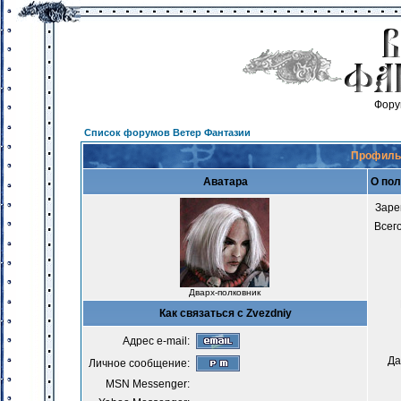
Фору
Список форумов Ветер Фантазии
Профиль 
Аватара
О пол
Заре
Всег
Дварх-полковник
Как связаться с Zvezdniy
Адрес e-mail:
Да
Личное сообщение:
MSN Messenger: