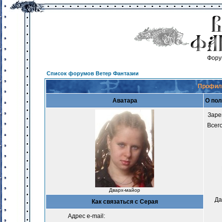
Фору
Список форумов Ветер Фантазии
Профиль
Аватара
О пол
Заре
Всег
Дварх-майор
Да
Как связаться с Серая
Адрес e-mail: