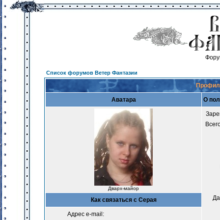
Фору
Список форумов Ветер Фантазии
Профиль
Аватара
О пол
Заре
Всег
Дварх-майор
Да
Как связаться с Серая
Адрес e-mail: