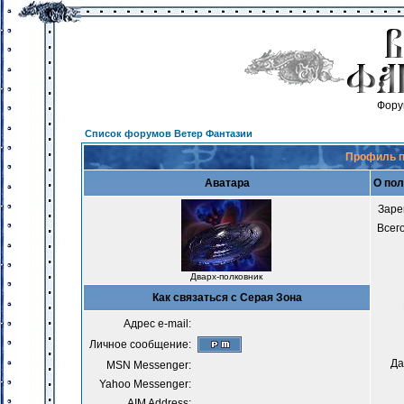
Фору
Список форумов Ветер Фантазии
Профиль п
Аватара
О пол
Заре
Всег
Дварх-полковник
Как связаться с Серая Зона
Адрес e-mail:
Личное сообщение:
Да
MSN Messenger:
Yahoo Messenger:
AIM Address: