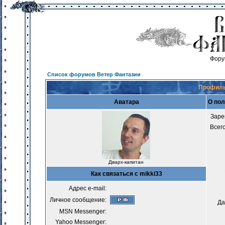
Фору
Список форумов Ветер Фантазии
Профиль
Аватара
О пол
Заре
Всег
Дварх-капитан
Как связаться с mikki33
Адрес e-mail:
Личное сообщение:
Да
MSN Messenger:
Yahoo Messenger: