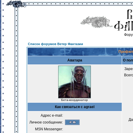
Фору
Список форумов Ветер Фантазии
Профиль
Аватара
О пол
Заре
Всег
Бета-координатор
Как связаться с agrael
Адрес e-mail:
Да
Личное сообщение:
MSN Messenger: