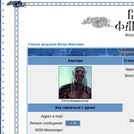
Фору
Список форумов Ветер Фантазии
Профиль
Аватара
О пол
Заре
Всег
Бета-координатор
Как связаться с agrael
Адрес e-mail:
Да
Личное сообщение:
MSN Messenger: